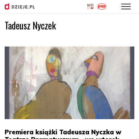
Tadeusz Nyczek
Przejdź
do
treści
Premiera książki Tadeusza Nyczka w