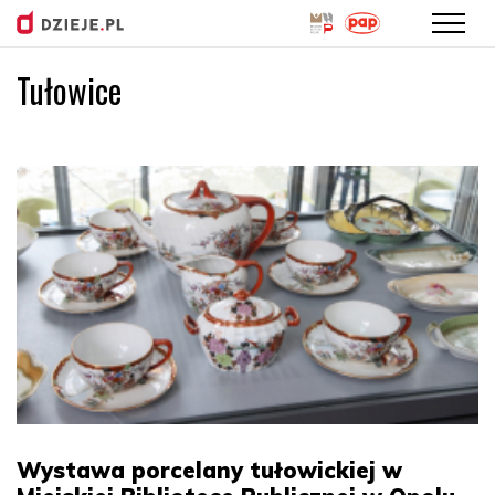
Tułowice
Przejdź
do
treści
Wystawa porcelany tułowickiej w