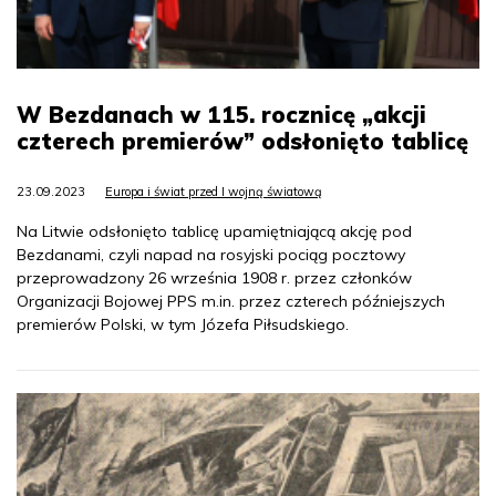
W Bezdanach w 115. rocznicę „akcji
czterech premierów” odsłonięto tablicę
23.09.2023
Europa i świat przed I wojną światową
Na Litwie odsłonięto tablicę upamiętniającą akcję pod
Bezdanami, czyli napad na rosyjski pociąg pocztowy
przeprowadzony 26 września 1908 r. przez członków
Organizacji Bojowej PPS m.in. przez czterech późniejszych
premierów Polski, w tym Józefa Piłsudskiego.