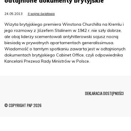
odtajnione dokumenty brytyjskie
24.05.2013
II wojna światowa
Wizyta brytyjskiego premiera Winstona Churchilla na Kremlu i
jego rozmowy z Józefem Stalinem w 1942 r. nie szły dobrze,
ale obaj liderzy scementowali antyhitlerowski sojusz nocną
biesiadą w prywatnych apartamentach generalissimusa.
Wiadomość o tamtym spotkaniu zawarta jest w odtajnionych
dokumentach brytyjskiego Cabinet Office, czyli odpowiednika
Kancelarii Prezesa Rady Ministrów w Polsce.
Menu Footer
DEKLARACJA DOSTĘPNOŚCI
© COPYRIGHT PAP 2026