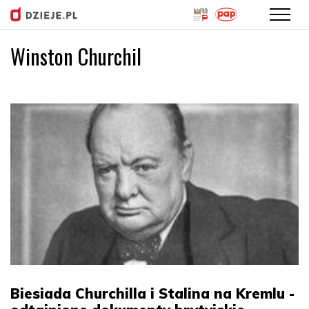
Winston Churchil
Przejdź
do
treści
Biesiada Churchilla i Stalina na Kremlu -