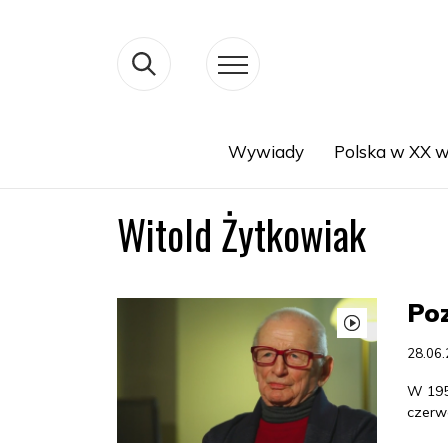
Wywiady
Polska w XX w
Search
Witold Żytkowiak
Poz
28.06
W 195
czerw