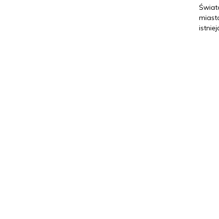
Świat
miast
istnie