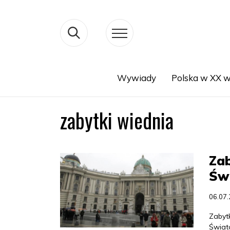
Wywiady
Polska w XX w
Search
zabytki wiednia
Zab
Św
06.07
Zabyt
Świat