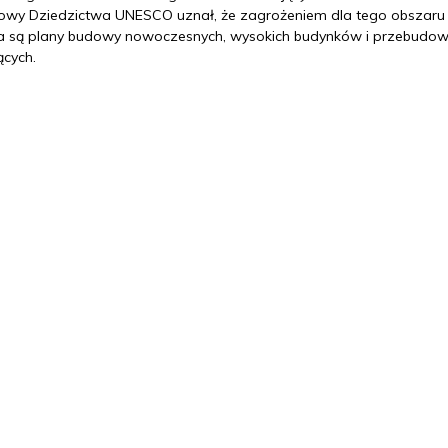
owy Dziedzictwa UNESCO uznał, że zagrożeniem dla tego obszaru
a są plany budowy nowoczesnych, wysokich budynków i przebudow
jących.