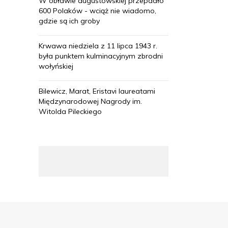
W obławie augustowskiej przepadło
600 Polaków - wciąż nie wiadomo,
gdzie są ich groby
Krwawa niedziela z 11 lipca 1943 r.
była punktem kulminacyjnym zbrodni
wołyńskiej
Bilewicz, Marat, Eristavi laureatami
Międzynarodowej Nagrody im.
Witolda Pileckiego