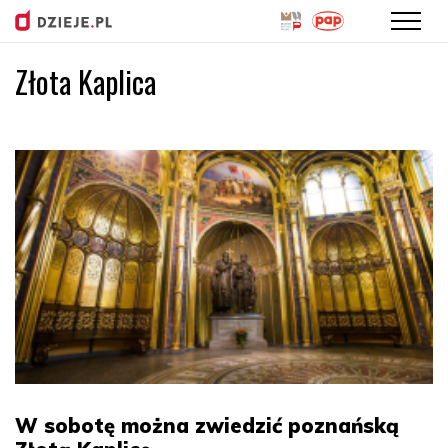
Złota Kaplica
Przejdź
do
treści
W sobotę można zwiedzić poznańską