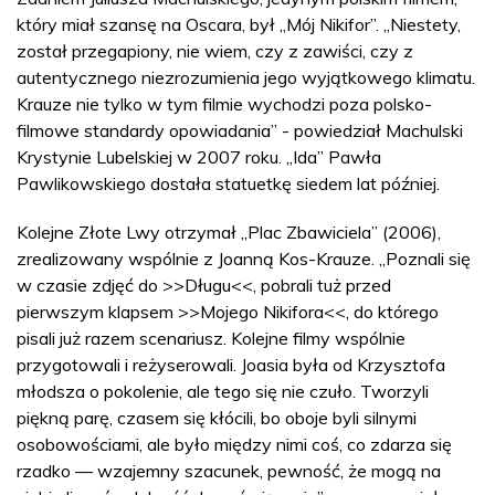
który miał szansę na Oscara, był „Mój Nikifor”. „Niestety,
został przegapiony, nie wiem, czy z zawiści, czy z
autentycznego niezrozumienia jego wyjątkowego klimatu.
Krauze nie tylko w tym filmie wychodzi poza polsko-
filmowe standardy opowiadania” - powiedział Machulski
Krystynie Lubelskiej w 2007 roku. „Ida” Pawła
Pawlikowskiego dostała statuetkę siedem lat później.
Kolejne Złote Lwy otrzymał „Plac Zbawiciela” (2006),
zrealizowany wspólnie z Joanną Kos-Krauze. „Poznali się
w czasie zdjęć do >>Długu<<, pobrali tuż przed
pierwszym klapsem >>Mojego Nikifora<<, do którego
pisali już razem scenariusz. Kolejne filmy wspólnie
przygotowali i reżyserowali. Joasia była od Krzysztofa
młodsza o pokolenie, ale tego się nie czuło. Tworzyli
piękną parę, czasem się kłócili, bo oboje byli silnymi
osobowościami, ale było między nimi coś, co zdarza się
rzadko — wzajemny szacunek, pewność, że mogą na