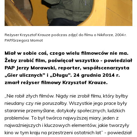
Reżyser Krzysztof Krauze podczas zdjęć do filmu o Nikiforze, 2004 r.
PAP/Grzegorz Momot
Miał w sobie coś, czego wielu filmowców nie ma.
Żeby zrobić film, poświęcał wszystko - powiedział
PAP Jerzy Morawski, reporter, współscenarzysta
„Gier ulicznych” i „Długu”. 24 grudnia 2014 r.
zmarł reżyser filmowy Krzysztof Krauze.
„Nie robił złych filmów. Nigdy nie zrobił filmu, który byłby
nieudany czy nie poruszałby. Wszystkie jego prace były
starannie przemyślane, dotykały społecznych, ludzkich
problemów. To był twórca najwyższej miary, jeden z
najważniejszych i kluczowych elementów, jakie tworzyły
kino w tym kraju na przestrzeni ostatnich lat” - powiedział