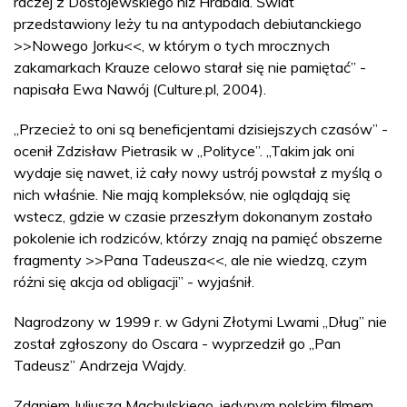
raczej z Dostojewskiego niż Hrabala. Świat
przedstawiony leży tu na antypodach debiutanckiego
>>Nowego Jorku<<, w którym o tych mrocznych
zakamarkach Krauze celowo starał się nie pamiętać” -
napisała Ewa Nawój (Culture.pl, 2004).
„Przecież to oni są beneficjentami dzisiejszych czasów” -
ocenił Zdzisław Pietrasik w „Polityce”. „Takim jak oni
wydaje się nawet, iż cały nowy ustrój powstał z myślą o
nich właśnie. Nie mają kompleksów, nie oglądają się
wstecz, gdzie w czasie przeszłym dokonanym zostało
pokolenie ich rodziców, którzy znają na pamięć obszerne
fragmenty >>Pana Tadeusza<<, ale nie wiedzą, czym
różni się akcja od obligacji” - wyjaśnił.
Nagrodzony w 1999 r. w Gdyni Złotymi Lwami „Dług” nie
został zgłoszony do Oscara - wyprzedził go „Pan
Tadeusz” Andrzeja Wajdy.
Zdaniem Juliusza Machulskiego, jedynym polskim filmem,