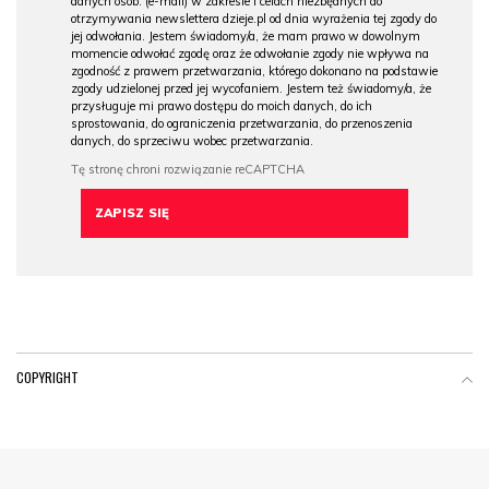
danych osob. (e-mail) w zakresie i celach niezbędnych do
otrzymywania newslettera dzieje.pl od dnia wyrażenia tej zgody do
jej odwołania. Jestem świadomy/a, że mam prawo w dowolnym
momencie odwołać zgodę oraz że odwołanie zgody nie wpływa na
zgodność z prawem przetwarzania, którego dokonano na podstawie
zgody udzielonej przed jej wycofaniem. Jestem też świadomy/a, że
przysługuje mi prawo dostępu do moich danych, do ich
sprostowania, do ograniczenia przetwarzania, do przenoszenia
danych, do sprzeciwu wobec przetwarzania.
COPYRIGHT