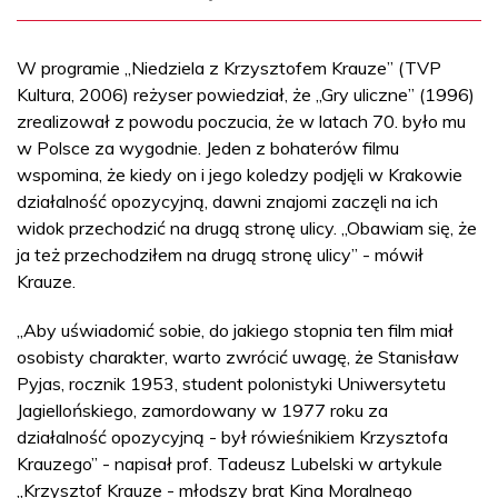
W programie „Niedziela z Krzysztofem Krauze” (TVP
Kultura, 2006) reżyser powiedział, że „Gry uliczne” (1996)
zrealizował z powodu poczucia, że w latach 70. było mu
w Polsce za wygodnie. Jeden z bohaterów filmu
wspomina, że kiedy on i jego koledzy podjęli w Krakowie
działalność opozycyjną, dawni znajomi zaczęli na ich
widok przechodzić na drugą stronę ulicy. „Obawiam się, że
ja też przechodziłem na drugą stronę ulicy” - mówił
Krauze.
„Aby uświadomić sobie, do jakiego stopnia ten film miał
osobisty charakter, warto zwrócić uwagę, że Stanisław
Pyjas, rocznik 1953, student polonistyki Uniwersytetu
Jagiellońskiego, zamordowany w 1977 roku za
działalność opozycyjną - był rówieśnikiem Krzysztofa
Krauzego” - napisał prof. Tadeusz Lubelski w artykule
„Krzysztof Krauze - młodszy brat Kina Moralnego