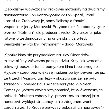
„Zebraliśmy wówczas w Krakowie materiały na dwa filmy
dokumentalne - >>Kontrwywiad<< i >>Spadł, umarł,
utonął<<. Zrobiwszy je, pomyśleliśmy o fabule” -
wspominał Jerzy Morawski. Przypomniał, że roboczy tytuł
brzmiał "Ketman", ale producent wolał „Gry uliczne” jako
łatwiej przetłumaczalny na angielski. „Już wtedy
wiedzieliśmy, kto był Ketmanem” - dodał Morawski.
„Spotkaliśmy się przypadkiem na ulicy Oleandrów -
mieszkaliśmy wówczas po sąsiedzku. Krzysiek wracał z
telewizji, poszedł tam z pomysłem filmu fabularnego o
Pyjasie - szedł bez większej nadziei, bo był pewien, że już
ze trzech Pyjasów tam leży - okazało się, że nie było
żadnego” - powiedział PAP scenarzysta Wojciech
Tomczyk. „Warto chyba przypomnieć, że w ówczesnych
polskich fabułach esbecy byli prezentowani raczej jako
honorowi, wyklęci straceńcy, a nie zdegenerowani
zbrodniarze. To Krauze pierwszy pokazał ich naprawdę” -