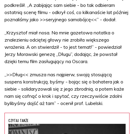
podkreślił. „A zabijając sam siebie - bo tak odbieram
ostatnią scenę filmu - odkrył coś, co kilkanaście lat później
poznaliśmy jako >>seryjnego samobójcę<<” - dodał.
„Krzysztof miał nosa. Na mnie gazetowa notatka o
znalezieniu odciętej głowy nie zrobiła większego
wrażenia. A on stwierdził - to jest temat!” - powiedział
Jerzy Morawski genezę „Długu”, dodając, że powstał
dzięki temu film zasługujący na Oscara.
„>>Dług<< zmusza nas najpierw, swoją stosującą
suspens konstrukcją, byśmy - bojąc się o bohatera jak o
siebie - solidaryzowali się z jego zbrodnią, a potem każe
nam się cofnąć o krok i spytać, czy rzeczywiście zdolni
bylibyśmy dojść aż tam” - ocenił prof. Lubelski.
CZYTAJ TAKŻE