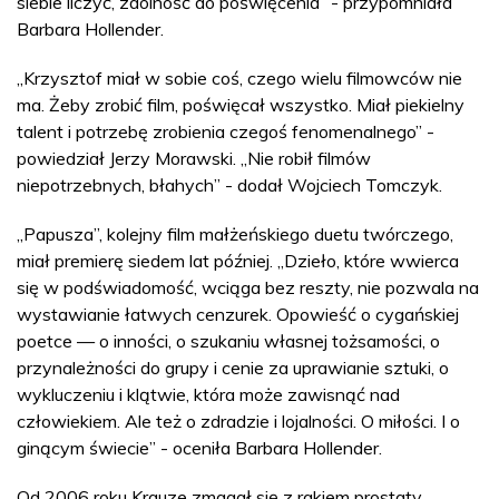
siebie liczyć, zdolność do poświęcenia” - przypomniała
Barbara Hollender.
„Krzysztof miał w sobie coś, czego wielu filmowców nie
ma. Żeby zrobić film, poświęcał wszystko. Miał piekielny
talent i potrzebę zrobienia czegoś fenomenalnego” -
powiedział Jerzy Morawski. „Nie robił filmów
niepotrzebnych, błahych” - dodał Wojciech Tomczyk.
„Papusza”, kolejny film małżeńskiego duetu twórczego,
miał premierę siedem lat później. „Dzieło, które wwierca
się w podświadomość, wciąga bez reszty, nie pozwala na
wystawianie łatwych cenzurek. Opowieść o cygańskiej
poetce — o inności, o szukaniu własnej tożsamości, o
przynależności do grupy i cenie za uprawianie sztuki, o
wykluczeniu i klątwie, która może zawisnąć nad
człowiekiem. Ale też o zdradzie i lojalności. O miłości. I o
ginącym świecie” - oceniła Barbara Hollender.
Od 2006 roku Krauze zmagał się z rakiem prostaty.