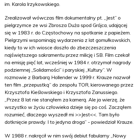
im. Karola Irzykowskiego.
Zrealizował wówczas film dokumentalny pt. „Jest” o
pielgrzymce ze wsi Zbrosza Duża spod Grójca, udającej
się w 1983 r. do Częstochowy na spotkanie z papieżem.
Pielgrzymi wspominają wydarzenia z lat gomułkowskich,
kiedy to w ich wiosce doszło do zbezczeszczenia
najświętszego sakramentu przez milicję i SB. Film czekał
na emisję pięć lat, wcześniej w 1984 r. otrzymał nagrody
podziemnej „Solidarności” i paryskiej „Kultury”. W
rozmowie z Barbarą Hollender w 1999 r. Krauze nazwał
ten film „przepustką” do zespołu TOR, kierowanego przez
Krzysztofa Kieślowskiego i Krzysztofa Zanussiego.
„Przez 8 lat nie stanąłem za kamerą. Ale ja wierzę, że
wszystko w życiu człowieka dzieje się po coś. Zacząłem
rozumieć, dlaczego wyszedł mi >>Jest<<. Tam było
dotknięcie prawdy. I to jedyna droga” - powiedział Krauze.
W 1988 r. nakręcił w nim swój debiut fabularny „Nowy