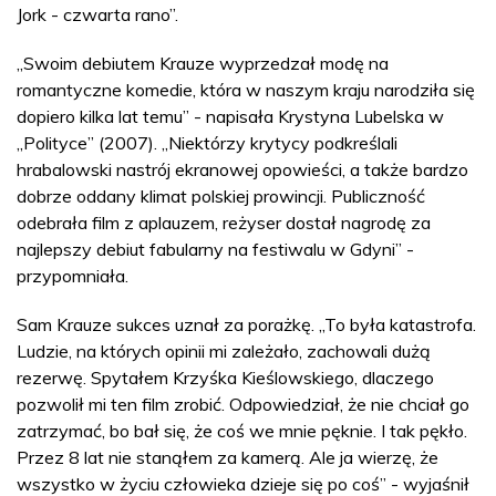
Jork - czwarta rano”.
„Swoim debiutem Krauze wyprzedzał modę na
romantyczne komedie, która w naszym kraju narodziła się
dopiero kilka lat temu” - napisała Krystyna Lubelska w
„Polityce” (2007). „Niektórzy krytycy podkreślali
hrabalowski nastrój ekranowej opowieści, a także bardzo
dobrze oddany klimat polskiej prowincji. Publiczność
odebrała film z aplauzem, reżyser dostał nagrodę za
najlepszy debiut fabularny na festiwalu w Gdyni” -
przypomniała.
Sam Krauze sukces uznał za porażkę. „To była katastrofa.
Ludzie, na których opinii mi zależało, zachowali dużą
rezerwę. Spytałem Krzyśka Kieślowskiego, dlaczego
pozwolił mi ten film zrobić. Odpowiedział, że nie chciał go
zatrzymać, bo bał się, że coś we mnie pęknie. I tak pękło.
Przez 8 lat nie stanąłem za kamerą. Ale ja wierzę, że
wszystko w życiu człowieka dzieje się po coś” - wyjaśnił