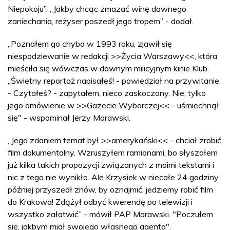
Niepokoju”. „Jakby chcąc zmazać winę dawnego
zaniechania, reżyser poszedł jego tropem” - dodał.
„Poznałem go chyba w 1993 roku, zjawił się
niespodziewanie w redakcji >>Życia Warszawy<<, która
mieściła się wówczas w dawnym milicyjnym kinie Klub.
„Świetny reportaż napisałeś! - powiedział na przywitanie.
- Czytałeś? - zapytałem, nieco zaskoczony. Nie, tylko
jego omówienie w >>Gazecie Wyborczej<< - uśmiechnął
się" - wspominał Jerzy Morawski.
„Jego zdaniem temat był >>amerykański<< - chciał zrobić
film dokumentalny. Wzruszyłem ramionami, bo słyszałem
już kilka takich propozycji związanych z moimi tekstami i
nic z tego nie wynikło. Ale Krzysiek w niecałe 24 godziny
później przyszedł znów, by oznajmić: jedziemy robić film
do Krakowa! Zdążył odbyć kwerendę po telewizji i
wszystko załatwić” - mówił PAP Morawski. "Poczułem
się, jakbym miał swojego własnego agenta".