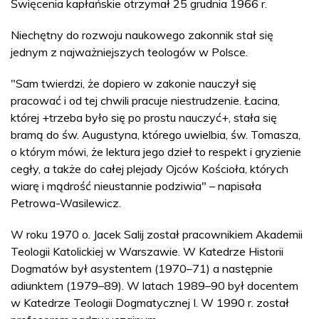
Święcenia kapłańskie otrzymał 25 grudnia 1966 r.
Niechętny do rozwoju naukowego zakonnik stał się
jednym z najważniejszych teologów w Polsce.
"Sam twierdzi, że dopiero w zakonie nauczył się
pracować i od tej chwili pracuje niestrudzenie. Łacina,
której +trzeba było się po prostu nauczyć+, stała się
bramą do św. Augustyna, którego uwielbia, św. Tomasza,
o którym mówi, że lektura jego dzieł to respekt i gryzienie
cegły, a także do całej plejady Ojców Kościoła, których
wiarę i mądrość nieustannie podziwia" – napisała
Petrowa-Wasilewicz.
W roku 1970 o. Jacek Salij został pracownikiem Akademii
Teologii Katolickiej w Warszawie. W Katedrze Historii
Dogmatów był asystentem (1970–71) a następnie
adiunktem (1979–89). W latach 1989–90 był docentem
w Katedrze Teologii Dogmatycznej I. W 1990 r. został