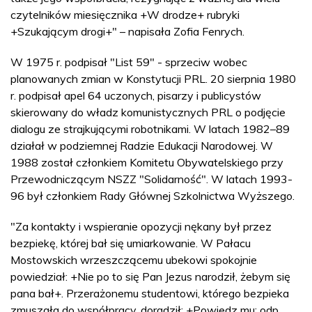
czytelników miesięcznika +W drodze+ rubryki
+Szukającym drogi+" – napisała Zofia Fenrych.
W 1975 r. podpisał "List 59" - sprzeciw wobec
planowanych zmian w Konstytucji PRL. 20 sierpnia 1980
r. podpisał apel 64 uczonych, pisarzy i publicystów
skierowany do władz komunistycznych PRL o podjęcie
dialogu ze strajkującymi robotnikami. W latach 1982–89
działał w podziemnej Radzie Edukacji Narodowej. W
1988 został członkiem Komitetu Obywatelskiego przy
Przewodniczącym NSZZ "Solidarność". W latach 1993-
96 był członkiem Rady Głównej Szkolnictwa Wyższego.
"Za kontakty i wspieranie opozycji nękany był przez
bezpiekę, której bał się umiarkowanie. W Pałacu
Mostowskich wrzeszczącemu ubekowi spokojnie
powiedział: +Nie po to się Pan Jezus narodził, żebym się
pana bał+. Przerażonemu studentowi, którego bezpieka
zmuszała do współpracy, doradził: +Powiedz mu: odp…