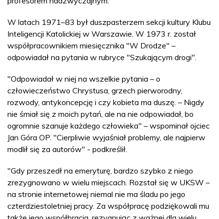
profesorem nadzwyczajnym.
W latach 1971–83 był duszpasterzem sekcji kultury Klubu
Inteligencji Katolickiej w Warszawie. W 1973 r. został
współpracownikiem miesięcznika "W Drodze" –
odpowiadał na pytania w rubryce "Szukającym drogi".
"Odpowiadał w niej na wszelkie pytania – o
człowieczeństwo Chrystusa, grzech pierworodny,
rozwody, antykoncepcję i czy kobieta ma duszę. – Nigdy
nie śmiał się z moich pytań, ale na nie odpowiadał, bo
ogromnie szanuje każdego człowieka" – wspominał ojciec
Jan Góra OP. "Cierpliwie wyjaśniał problemy, ale najpierw
modlił się za autorów" - podkreślił.
"Gdy przeszedł na emeryturę, bardzo szybko z niego
zrezygnowano w wielu miejscach. Rozstał się w UKSW –
na stronie internetowej niemal nie ma śladu po jego
czterdziestoletniej pracy. Za współpracę podziękowali mu
także jego współbracia, rezygnując z ważnej dla wielu