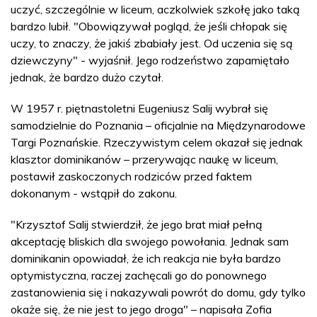
uczyć, szczególnie w liceum, aczkolwiek szkołę jako taką
bardzo lubił. "Obowiązywał pogląd, że jeśli chłopak się
uczy, to znaczy, że jakiś zbabiały jest. Od uczenia się są
dziewczyny" - wyjaśnił. Jego rodzeństwo zapamiętało
jednak, że bardzo dużo czytał.
W 1957 r. piętnastoletni Eugeniusz Salij wybrał się
samodzielnie do Poznania – oficjalnie na Międzynarodowe
Targi Poznańskie. Rzeczywistym celem okazał się jednak
klasztor dominikanów – przerywając naukę w liceum,
postawił zaskoczonych rodziców przed faktem
dokonanym - wstąpił do zakonu.
"Krzysztof Salij stwierdził, że jego brat miał pełną
akceptację bliskich dla swojego powołania. Jednak sam
dominikanin opowiadał, że ich reakcja nie była bardzo
optymistyczna, raczej zachęcali go do ponownego
zastanowienia się i nakazywali powrót do domu, gdy tylko
okaże się, że nie jest to jego droga" – napisała Zofia