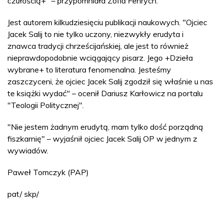
czułością+" – przypomniała Zofia Fenrych.
Jest autorem kilkudziesięciu publikacji naukowych. "Ojciec
Jacek Salij to nie tylko uczony, niezwykły erudyta i
znawca tradycji chrześcijańskiej, ale jest to również
nieprawdopodobnie wciągający pisarz. Jego +Dzieła
wybrane+ to literatura fenomenalna. Jesteśmy
zaszczyceni, że ojciec Jacek Salij zgodził się właśnie u nas
te książki wydać" – ocenił Dariusz Karłowicz na portalu
"Teologii Politycznej".
"Nie jestem żadnym erudytą, mam tylko dość porządną
fiszkarnię" – wyjaśnił ojciec Jacek Salij OP w jednym z
wywiadów.
Paweł Tomczyk (PAP)
pat/ skp/