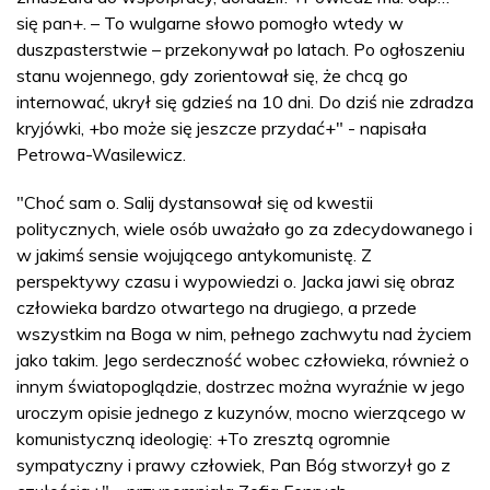
się pan+. – To wulgarne słowo pomogło wtedy w
duszpasterstwie – przekonywał po latach. Po ogłoszeniu
stanu wojennego, gdy zorientował się, że chcą go
internować, ukrył się gdzieś na 10 dni. Do dziś nie zdradza
kryjówki, +bo może się jeszcze przydać+" - napisała
Petrowa-Wasilewicz.
"Choć sam o. Salij dystansował się od kwestii
politycznych, wiele osób uważało go za zdecydowanego i
w jakimś sensie wojującego antykomunistę. Z
perspektywy czasu i wypowiedzi o. Jacka jawi się obraz
człowieka bardzo otwartego na drugiego, a przede
wszystkim na Boga w nim, pełnego zachwytu nad życiem
jako takim. Jego serdeczność wobec człowieka, również o
innym światopoglądzie, dostrzec można wyraźnie w jego
uroczym opisie jednego z kuzynów, mocno wierzącego w
komunistyczną ideologię: +To zresztą ogromnie
sympatyczny i prawy człowiek, Pan Bóg stworzył go z