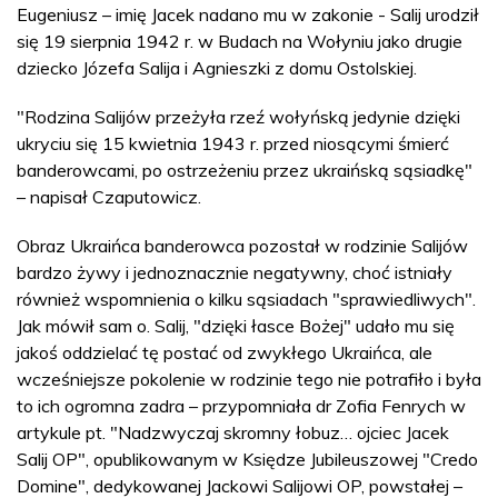
Eugeniusz – imię Jacek nadano mu w zakonie - Salij urodził
się 19 sierpnia 1942 r. w Budach na Wołyniu jako drugie
dziecko Józefa Salija i Agnieszki z domu Ostolskiej.
"Rodzina Salijów przeżyła rzeź wołyńską jedynie dzięki
ukryciu się 15 kwietnia 1943 r. przed niosącymi śmierć
banderowcami, po ostrzeżeniu przez ukraińską sąsiadkę"
– napisał Czaputowicz.
Obraz Ukraińca banderowca pozostał w rodzinie Salijów
bardzo żywy i jednoznacznie negatywny, choć istniały
również wspomnienia o kilku sąsiadach "sprawiedliwych".
Jak mówił sam o. Salij, "dzięki łasce Bożej" udało mu się
jakoś oddzielać tę postać od zwykłego Ukraińca, ale
wcześniejsze pokolenie w rodzinie tego nie potrafiło i była
to ich ogromna zadra – przypomniała dr Zofia Fenrych w
artykule pt. "Nadzwyczaj skromny łobuz… ojciec Jacek
Salij OP", opublikowanym w Księdze Jubileuszowej "Credo
Domine", dedykowanej Jackowi Salijowi OP, powstałej –