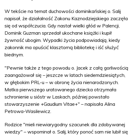
W tekście na temat duchowości dominikańskiej o. Salij
napisał, że działalność Zakonu Kaznodziejskiego zaczęła
się od współczucia. Gdy nastał wielki głód w Palencji,
Dominik Guzman sprzedał ukochane książki i kupił
żywność ubogim. Wypadki życia podpowiadają, kiedy
zakonnik ma opuścić klasztorną bibliotekę i iść służyć
biednym.
"Pewnie także z tego powodu o. Jacek z całą gorliwością
zaangażował się – jeszcze w latach siedemdziesiątych,
w głębokim PRL-u – w obronę życia nienarodzonych.
Matka pierwszego uratowanego dziecka otrzymała
schronienie u sióstr w Laskach, później powstało
stowarzyszenie +Gaudium Vitae+" – napisała Alina
Petrowa-Wasilewicz.
Rodzice "mieli niewiarygodny szacunek dla zdobywanej
wiedzy" – wspominał o. Salij, który ponoć sam nie lubił się