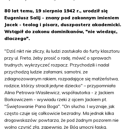
80 lat temu, 19 sierpnia 1942 r., urodził się
Eugeniusz Salij - znany pod zakonnym imieniem
Jacek - teolog i pisarz, duszpasterz akademicki.
Wstąpił do zakonu dominikanów, "nie wiedząc,
dlaczego".
"Dziś nikt nie zliczy, ilu ludzi zastukało do furty klasztoru
przy ul. Freta, żeby prosić o radę, mówić o sprawach
trudnych, wykrzyczeć rozpacz. Przychodzili i nadal
przychodzą ludzie załamani, samotni, ze
zdiagnozowanym rakiem, rozpadające się małżeństwa,
rodzice, którzy stracili jedyne dziecko" – przypomniała
Alina Petrowa-Wasilewicz, współautorka - z Jackiem
Borkowiczem - wywiadu rzeki z ojcem Jackiem pt.
"Świętowanie Pana Boga". "On słucha. I wyznaje, jak
często czuje się całkowicie bezradny. Ma jednak kilka
drogowskazów: powtarza, że pod żadnym pozorem nie
wolno czynić zła, zapewnia, że Bóg umocni łaską,