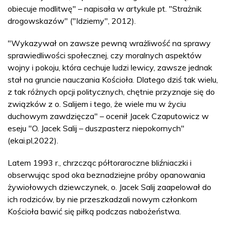
obiecuje modlitwę" – napisała w artykule pt. "Strażnik
drogowskazów" ("Idziemy", 2012).
"Wykazywał on zawsze pewną wrażliwość na sprawy
sprawiedliwości społecznej, czy moralnych aspektów
wojny i pokoju, która cechuje ludzi lewicy, zawsze jednak
stał na gruncie nauczania Kościoła. Dlatego dziś tak wielu,
z tak różnych opcji politycznych, chętnie przyznaje się do
związków z o. Salijem i tego, że wiele mu w życiu
duchowym zawdzięcza" – ocenił Jacek Czaputowicz w
eseju "O. Jacek Salij – duszpasterz niepokornych"
(ekai.pl,2022).
Latem 1993 r., chrzcząc półtoraroczne bliźniaczki i
obserwując spod oka beznadziejne próby opanowania
żywiołowych dziewczynek, o. Jacek Salij zaapelował do
ich rodziców, by nie przeszkadzali nowym członkom
Kościoła bawić się piłką podczas nabożeństwa.