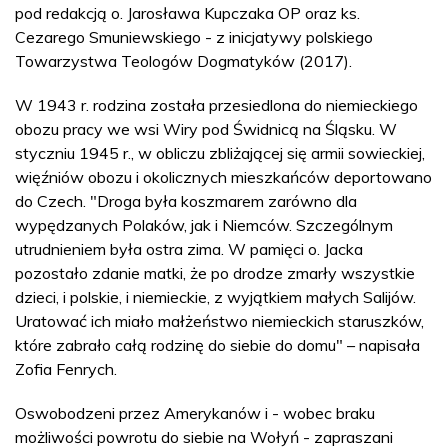
pod redakcją o. Jarosława Kupczaka OP oraz ks.
Cezarego Smuniewskiego - z inicjatywy polskiego
Towarzystwa Teologów Dogmatyków (2017).
W 1943 r. rodzina została przesiedlona do niemieckiego
obozu pracy we wsi Wiry pod Świdnicą na Śląsku. W
styczniu 1945 r., w obliczu zbliżającej się armii sowieckiej,
więźniów obozu i okolicznych mieszkańców deportowano
do Czech. "Droga była koszmarem zarówno dla
wypędzanych Polaków, jak i Niemców. Szczególnym
utrudnieniem była ostra zima. W pamięci o. Jacka
pozostało zdanie matki, że po drodze zmarły wszystkie
dzieci, i polskie, i niemieckie, z wyjątkiem małych Salijów.
Uratować ich miało małżeństwo niemieckich staruszków,
które zabrało całą rodzinę do siebie do domu" – napisała
Zofia Fenrych.
Oswobodzeni przez Amerykanów i - wobec braku
możliwości powrotu do siebie na Wołyń - zapraszani