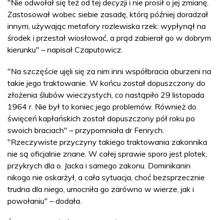
"Nie odwołał się też od tej decyzji i nie prosił o jej zmianę.
Zastosował wobec siebie zasadę, którą później doradzał
innym, używając metafory rozlewiska rzek: wypłynął na
środek i przestał wiosłować, a prąd zabierał go w dobrym
kierunku" – napisał Czaputowicz.
"Na szczęście ujęli się za nim inni współbracia oburzeni na
takie jego traktowanie. W końcu został dopuszczony do
złożenia ślubów wieczystych, co nastąpiło 29 listopada
1964 r. Nie był to koniec jego problemów. Również do
święceń kapłańskich został dopuszczony pół roku po
swoich braciach" – przypomniała dr Fenrych.
"Rzeczywiste przyczyny takiego traktowania zakonnika
nie są oficjalnie znane. W całej sprawie sporo jest plotek,
przykrych dla o. Jacka i samego zakonu. Dominikanin
nikogo nie oskarżył, a cała sytuacja, choć bezsprzecznie
trudna dla niego, umocniła go zarówno w wierze, jak i
powołaniu" – dodała.