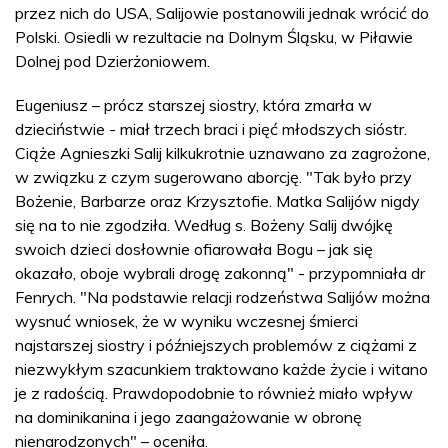
przez nich do USA, Salijowie postanowili jednak wrócić do
Polski. Osiedli w rezultacie na Dolnym Śląsku, w Piławie
Dolnej pod Dzierżoniowem.
Eugeniusz – prócz starszej siostry, która zmarła w
dzieciństwie - miał trzech braci i pięć młodszych sióstr.
Ciąże Agnieszki Salij kilkukrotnie uznawano za zagrożone,
w związku z czym sugerowano aborcję. "Tak było przy
Bożenie, Barbarze oraz Krzysztofie. Matka Salijów nigdy
się na to nie zgodziła. Według s. Bożeny Salij dwójkę
swoich dzieci dosłownie ofiarowała Bogu – jak się
okazało, oboje wybrali drogę zakonną" - przypomniała dr
Fenrych. "Na podstawie relacji rodzeństwa Salijów można
wysnuć wniosek, że w wyniku wczesnej śmierci
najstarszej siostry i późniejszych problemów z ciążami z
niezwykłym szacunkiem traktowano każde życie i witano
je z radością. Prawdopodobnie to również miało wpływ
na dominikanina i jego zaangażowanie w obronę
nienarodzonych" – oceniła.