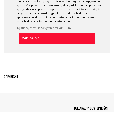
momencie odwołać zgodę oraz że odwołanie zgody nie wpływa na
zgodność z prawem przetwarzania, którego dokonano na podstawie
zgody udzielonej przed jej wycofaniem. Jestem też świadomy/a, że
przysługuje mi prawo dostępu do moich danych, do ich
sprostowania, do ograniczenia przetwarzania, do przenoszenia
danych, do sprzeciwu wobec przetwarzania.
COPYRIGHT
Menu Footer
DEKLARACJA DOSTĘPNOŚCI