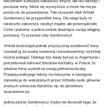
milczeniem wzbudza ciekawość innych, ale też niechęć i
poczucie winy. Może się wywyższa, a może nie ma po
prostu nic do powiedzenia. Taki stosunek miał Witold
Gombrowicz do przyjaciółek Ireny. Dla niego były to
niedoszłe zakonnice, niezbyt mądre, ale przemądrzałe.
Ciche i pokorne, a jednocześnie drażniące swoją religijną
postawą. To przecież cały Gombrowicz!
Witold dostrzegał jednak artystyczną wrażliwość Ireny.
Uważał ją za osobę sumienną i konsekwentną, na której
można polegać. Dlatego też, kiedy był już w Argentynie i
potrzebował odnowić literackie kontakty w Polsce, to
właśnie Irenę wybrał na swoją pełnomocniczkę.
Przepisywała jego teksty na maszynie, a następnie
zanosiła je do wskazanych przez Witolda osób, głównie
znanych wówczas literatów, np. do Jarosława
Iwaszkiewicza.
Jednocześnie Gombrowicz chyba nie doceniał tego, że