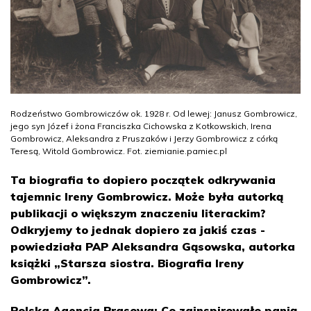
Rodzeństwo Gombrowiczów ok. 1928 r. Od lewej: Janusz Gombrowicz,
jego syn Józef i żona Franciszka Cichowska z Kotkowskich, Irena
Gombrowicz, Aleksandra z Pruszaków i Jerzy Gombrowicz z córką
Teresą, Witold Gombrowicz. Fot. ziemianie.pamiec.pl
Ta biografia to dopiero początek odkrywania
tajemnic Ireny Gombrowicz. Może była autorką
publikacji o większym znaczeniu literackim?
Odkryjemy to jednak dopiero za jakiś czas -
powiedziała PAP Aleksandra Gąsowska, autorka
książki „Starsza siostra. Biografia Ireny
Gombrowicz”.
Polska Agencja Prasowa: Co zainspirowało panią