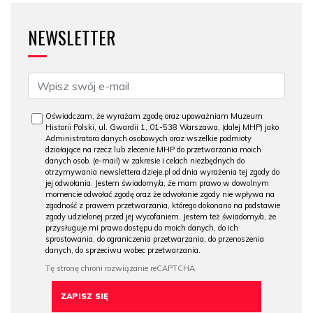
NEWSLETTER
Oświadczam, że wyrażam zgodę oraz upoważniam Muzeum
Historii Polski, ul. Gwardii 1, 01-538 Warszawa, (dalej MHP) jako
Administratora danych osobowych oraz wszelkie podmioty
działające na rzecz lub zlecenie MHP do przetwarzania moich
danych osob. (e-mail) w zakresie i celach niezbędnych do
otrzymywania newslettera dzieje.pl od dnia wyrażenia tej zgody do
jej odwołania. Jestem świadomy/a, że mam prawo w dowolnym
momencie odwołać zgodę oraz że odwołanie zgody nie wpływa na
zgodność z prawem przetwarzania, którego dokonano na podstawie
zgody udzielonej przed jej wycofaniem. Jestem też świadomy/a, że
przysługuje mi prawo dostępu do moich danych, do ich
sprostowania, do ograniczenia przetwarzania, do przenoszenia
danych, do sprzeciwu wobec przetwarzania.