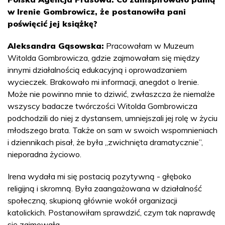
w Irenie Gombrowicz, że postanowiła pani
poświęcić jej książkę?
Aleksandra Gąsowska:
Pracowałam w Muzeum
Witolda Gombrowicza, gdzie zajmowałam się między
innymi działalnością edukacyjną i oprowadzaniem
wycieczek. Brakowało mi informacji, anegdot o Irenie.
Może nie powinno mnie to dziwić, zwłaszcza że niemalże
wszyscy badacze twórczości Witolda Gombrowicza
podchodzili do niej z dystansem, umniejszali jej rolę w życiu
młodszego brata. Także on sam w swoich wspomnieniach
i dziennikach pisał, że była „zwichnięta dramatycznie”,
nieporadna życiowo.
Irena wydała mi się postacią pozytywną - głęboko
religijną i skromną. Była zaangażowana w działalność
społeczną, skupioną głównie wokół organizacji
katolickich. Postanowiłam sprawdzić, czym tak naprawdę
się zajmowała.