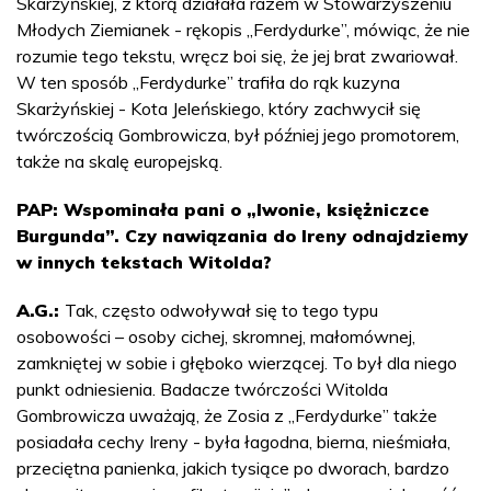
Skarżyńskiej, z którą działała razem w Stowarzyszeniu
Młodych Ziemianek - rękopis „Ferdydurke”, mówiąc, że nie
rozumie tego tekstu, wręcz boi się, że jej brat zwariował.
W ten sposób „Ferdydurke” trafiła do rąk kuzyna
Skarżyńskiej - Kota Jeleńskiego, który zachwycił się
twórczością Gombrowicza, był później jego promotorem,
także na skalę europejską.
PAP: Wspominała pani o „Iwonie, księżniczce
Burgunda”. Czy nawiązania do Ireny odnajdziemy
w innych tekstach Witolda?
A.G.:
Tak, często odwoływał się to tego typu
osobowości – osoby cichej, skromnej, małomównej,
zamkniętej w sobie i głęboko wierzącej. To był dla niego
punkt odniesienia. Badacze twórczości Witolda
Gombrowicza uważają, że Zosia z „Ferdydurke” także
posiadała cechy Ireny - była łagodna, bierna, nieśmiała,
przeciętna panienka, jakich tysiące po dworach, bardzo