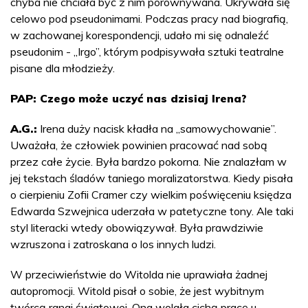
chyba nie chciała być z nim porównywana. Ukrywała się
celowo pod pseudonimami. Podczas pracy nad biografią,
w zachowanej korespondencji, udało mi się odnaleźć
pseudonim - „Irgo”, którym podpisywała sztuki teatralne
pisane dla młodzieży.
PAP: Czego może uczyć nas dzisiaj Irena?
A.G.:
Irena duży nacisk kładła na „samowychowanie”.
Uważała, że człowiek powinien pracować nad sobą
przez całe życie. Była bardzo pokorna. Nie znalazłam w
jej tekstach śladów taniego moralizatorstwa. Kiedy pisała
o cierpieniu Zofii Cramer czy wielkim poświęceniu księdza
Edwarda Szwejnica uderzała w patetyczne tony. Ale taki
styl literacki wtedy obowiązywał. Była prawdziwie
wzruszona i zatroskana o los innych ludzi.
W przeciwieństwie do Witolda nie uprawiała żadnej
autopromocji. Witold pisał o sobie, że jest wybitnym
twórcą rangi światowej. Ona wolała cichą pracę u