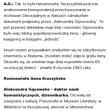
A.G.:
Tak, to było niesamowite. Na przykład podczas
analizowania korespondencji przechowywanej w
Archiwum Diecezjalnym w Kielcach, odnalazłam
dokument podpisany przez „Aleksandrę Gąssowską”. To
jest przecież dokładnie moje imię i nazwisko. Gąssowska
była więc bliską współpracowniczką Ireny - główną
księgową w księgarni „Jedność”.
Innym razem, przypadkiem znalazłam się na zabytkowym
cmentarzu w Radomiu, chciałam zrobić zdjęcie grobu Ireny.
Okazało się, że właśnie tego dnia wypadała równo 65.
rocznica jej śmierci - zmarła 9 stycznia 1961 roku.
Rozmawiała Anna Kruszyńska
Aleksandra Gąsowska - doktor nauk
humanistycznych, dziennikarka.
Od wielu lat
związana z kulturą. Pracowała w Muzeum Literatury, w
Bibliotece na Koszykowej, obecnie w Ministerstwie