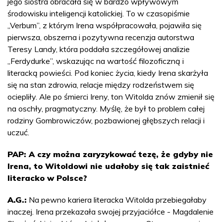
jego siostra obracała się w bardzo wpływowym
środowisku inteligencji katolickiej. To w czasopiśmie
„Verbum”, z którym Irena współpracowała, pojawiła się
pierwsza, obszerna i pozytywna recenzja autorstwa
Teresy Landy, która poddała szczegółowej analizie
„Ferdydurke”, wskazując na wartość filozoficzną i
literacką powieści. Pod koniec życia, kiedy Irena skarżyła
się na stan zdrowia, relacje między rodzeństwem się
ociepliły. Ale po śmierci Ireny, ton Witolda znów zmienił się
na oschły, pragmatyczny. Myślę, że był to problem całej
rodziny Gombrowiczów, pozbawionej głębszych relacji i
uczuć.
PAP: A czy można zaryzykować tezę, że gdyby nie
Irena, to Witoldowi nie udałoby się tak zaistnieć
literacko w Polsce?
A.G.:
Na pewno kariera literacka Witolda przebiegałaby
inaczej. Irena przekazała swojej przyjaciółce - Magdalenie