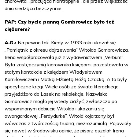
chorowita, „pracująca filantropijnie”, ale przez większość
dnia siedząca bezczynnie.
PAP: Czy bycie panną Gombrowicz było też
ciężarem?
A.G.:
Na pewno tak. Kiedy w 1933 roku ukazał się
„Pamiętnik z okresu dojrzewania” Witolda Gombrowicza,
Irena współpracowała już z wydawnictwem „Verbum”.
Była zastępczynią kierownika księgarni, pozostawała w
stałym kontakcie z księdzem Władysławem
Korniłowiczem i Matką Elżbietą Różą Czacką. A to były
specyficzne kręgi. Wiele osób ze świata literackiego
przyjeżdżało do Lasek na rekolekcje. Nazwisko
Gombrowicz mogło jej wtedy ciążyć, zwłaszcza po
wspominanym debiucie Witolda i ukazaniu się
awangardowej „Ferdydurke”. Witold kojarzony był
wówczas z twórczością trudną, niezrozumiałą. Pojawiały
się nawet w środowisku opinie, że pisarz oszalał. Irena