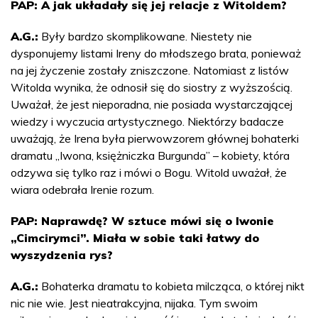
PAP: A jak układały się jej relacje z Witoldem?
A.G.:
Były bardzo skomplikowane. Niestety nie
dysponujemy listami Ireny do młodszego brata, ponieważ
na jej życzenie zostały zniszczone. Natomiast z listów
Witolda wynika, że odnosił się do siostry z wyższością.
Uważał, że jest nieporadna, nie posiada wystarczającej
wiedzy i wyczucia artystycznego. Niektórzy badacze
uważają, że Irena była pierwowzorem głównej bohaterki
dramatu „Iwona, księżniczka Burgunda” – kobiety, która
odzywa się tylko raz i mówi o Bogu. Witold uważał, że
wiara odebrała Irenie rozum.
PAP: Naprawdę? W sztuce mówi się o Iwonie
„Cimcirymci”. Miała w sobie taki łatwy do
wyszydzenia rys?
A.G.:
Bohaterka dramatu to kobieta milcząca, o której nikt
nic nie wie. Jest nieatrakcyjna, nijaka. Tym swoim