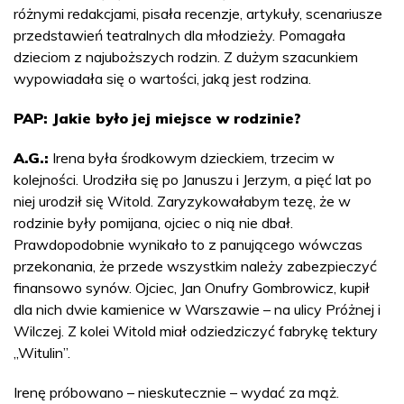
różnymi redakcjami, pisała recenzje, artykuły, scenariusze
przedstawień teatralnych dla młodzieży. Pomagała
dzieciom z najuboższych rodzin. Z dużym szacunkiem
wypowiadała się o wartości, jaką jest rodzina.
PAP: Jakie było jej miejsce w rodzinie?
A.G.:
Irena była środkowym dzieckiem, trzecim w
kolejności. Urodziła się po Januszu i Jerzym, a pięć lat po
niej urodził się Witold. Zaryzykowałabym tezę, że w
rodzinie były pomijana, ojciec o nią nie dbał.
Prawdopodobnie wynikało to z panującego wówczas
przekonania, że przede wszystkim należy zabezpieczyć
finansowo synów. Ojciec, Jan Onufry Gombrowicz, kupił
dla nich dwie kamienice w Warszawie – na ulicy Próżnej i
Wilczej. Z kolei Witold miał odziedziczyć fabrykę tektury
„Witulin”.
Irenę próbowano – nieskutecznie – wydać za mąż.