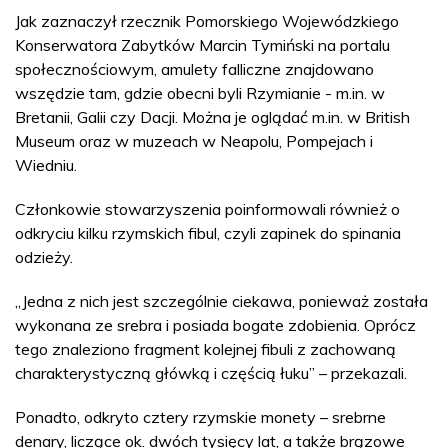
Jak zaznaczył rzecznik Pomorskiego Wojewódzkiego
Konserwatora Zabytków Marcin Tymiński na portalu
społecznościowym, amulety falliczne znajdowano
wszędzie tam, gdzie obecni byli Rzymianie - m.in. w
Bretanii, Galii czy Dacji. Można je oglądać m.in. w British
Museum oraz w muzeach w Neapolu, Pompejach i
Wiedniu.
Członkowie stowarzyszenia poinformowali również o
odkryciu kilku rzymskich fibul, czyli zapinek do spinania
odzieży.
„Jedna z nich jest szczególnie ciekawa, ponieważ została
wykonana ze srebra i posiada bogate zdobienia. Oprócz
tego znaleziono fragment kolejnej fibuli z zachowaną
charakterystyczną główką i częścią łuku” – przekazali.
Ponadto, odkryto cztery rzymskie monety – srebrne
denary, liczące ok. dwóch tysięcy lat, a także brązowe