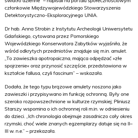
światło dzienne” – napisali na portalu społecznościowym
członkowie Międzywojewódzkiego Stowarzyszenia
Detektorystyczno-Eksploracyjnego UNIA.
Dr hab. Anna Strobin z Instytutu Archeologii Uniwersytetu
Gdańskiego, cytowana przez Pomorskiego
Wojewódzkiego Konserwatora Zabytków wyjaśniła, że
wśród odkrytych przedmiotów znajduje się m.in. amulet.
„To zawieszka apotropaiczna, mająca odpędzać »złe
spojrzenie« oraz przynosić szczęście, przedstawiona w
kształcie fallusa, czyli fascinum” – wskazała.
Dodała, że tego typu brązowe amulety noszono jako
zawieszki i przypisywano im funkcję ochronną. Były one
szeroko rozpowszechnione w kulturze rzymskiej; Pliniusz
Starszy wspomina o ich ochronnej roli m.in. w odniesieniu
do dzieci. „Ich chronologia obejmuje zasadniczo cały okres
rzymski, choć wiele znanych egzemplarzy datuje się na II–
III w. n.e.” – przekazała.