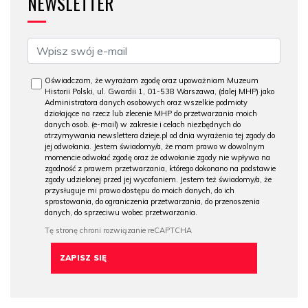
NEWSLETTER
Oświadczam, że wyrażam zgodę oraz upoważniam Muzeum
Historii Polski, ul. Gwardii 1, 01-538 Warszawa, (dalej MHP) jako
Administratora danych osobowych oraz wszelkie podmioty
działające na rzecz lub zlecenie MHP do przetwarzania moich
danych osob. (e-mail) w zakresie i celach niezbędnych do
otrzymywania newslettera dzieje.pl od dnia wyrażenia tej zgody do
jej odwołania. Jestem świadomy/a, że mam prawo w dowolnym
momencie odwołać zgodę oraz że odwołanie zgody nie wpływa na
zgodność z prawem przetwarzania, którego dokonano na podstawie
zgody udzielonej przed jej wycofaniem. Jestem też świadomy/a, że
przysługuje mi prawo dostępu do moich danych, do ich
sprostowania, do ograniczenia przetwarzania, do przenoszenia
danych, do sprzeciwu wobec przetwarzania.