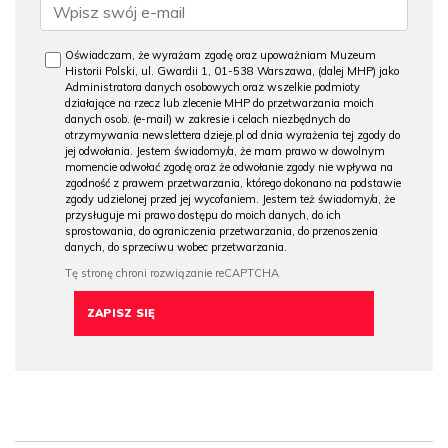
Oświadczam, że wyrażam zgodę oraz upoważniam Muzeum
Historii Polski, ul. Gwardii 1, 01-538 Warszawa, (dalej MHP) jako
Administratora danych osobowych oraz wszelkie podmioty
działające na rzecz lub zlecenie MHP do przetwarzania moich
danych osob. (e-mail) w zakresie i celach niezbędnych do
otrzymywania newslettera dzieje.pl od dnia wyrażenia tej zgody do
jej odwołania. Jestem świadomy/a, że mam prawo w dowolnym
momencie odwołać zgodę oraz że odwołanie zgody nie wpływa na
zgodność z prawem przetwarzania, którego dokonano na podstawie
zgody udzielonej przed jej wycofaniem. Jestem też świadomy/a, że
przysługuje mi prawo dostępu do moich danych, do ich
sprostowania, do ograniczenia przetwarzania, do przenoszenia
danych, do sprzeciwu wobec przetwarzania.