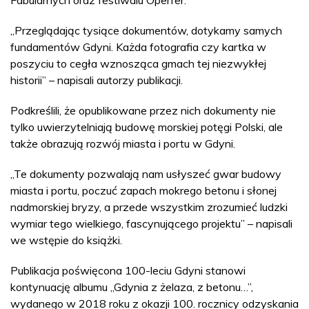
Fabularnych oraz festiwalu Open’er.
„Przeglądając tysiące dokumentów, dotykamy samych
fundamentów Gdyni. Każda fotografia czy kartka w
poszyciu to cegła wznosząca gmach tej niezwykłej
historii” – napisali autorzy publikacji.
Podkreślili, że opublikowane przez nich dokumenty nie
tylko uwierzytelniają budowę morskiej potęgi Polski, ale
także obrazują rozwój miasta i portu w Gdyni.
„Te dokumenty pozwalają nam usłyszeć gwar budowy
miasta i portu, poczuć zapach mokrego betonu i słonej
nadmorskiej bryzy, a przede wszystkim zrozumieć ludzki
wymiar tego wielkiego, fascynującego projektu” – napisali
we wstępie do książki.
Publikacja poświęcona 100-leciu Gdyni stanowi
kontynuację albumu „Gdynia z żelaza, z betonu…”,
wydanego w 2018 roku z okazji 100. rocznicy odzyskania