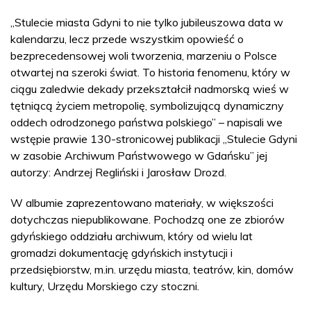
„Stulecie miasta Gdyni to nie tylko jubileuszowa data w
kalendarzu, lecz przede wszystkim opowieść o
bezprecedensowej woli tworzenia, marzeniu o Polsce
otwartej na szeroki świat. To historia fenomenu, który w
ciągu zaledwie dekady przekształcił nadmorską wieś w
tętniącą życiem metropolię, symbolizującą dynamiczny
oddech odrodzonego państwa polskiego” – napisali we
wstępie prawie 130-stronicowej publikacji „Stulecie Gdyni
w zasobie Archiwum Państwowego w Gdańsku” jej
autorzy: Andrzej Regliński i Jarosław Drozd.
W albumie zaprezentowano materiały, w większości
dotychczas niepublikowane. Pochodzą one ze zbiorów
gdyńskiego oddziału archiwum, który od wielu lat
gromadzi dokumentację gdyńskich instytucji i
przedsiębiorstw, m.in. urzędu miasta, teatrów, kin, domów
kultury, Urzędu Morskiego czy stoczni.