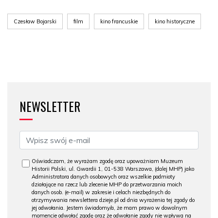
Czesław Bojarski
film
kino francuskie
kino historyczne
NEWSLETTER
Oświadczam, że wyrażam zgodę oraz upoważniam Muzeum
Historii Polski, ul. Gwardii 1, 01-538 Warszawa, (dalej MHP) jako
Administratora danych osobowych oraz wszelkie podmioty
działające na rzecz lub zlecenie MHP do przetwarzania moich
danych osob. (e-mail) w zakresie i celach niezbędnych do
otrzymywania newslettera dzieje.pl od dnia wyrażenia tej zgody do
jej odwołania. Jestem świadomy/a, że mam prawo w dowolnym
momencie odwołać zgodę oraz że odwołanie zgody nie wpływa na