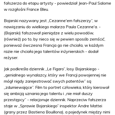
fałszerza do etapu artysty - powiedział Jean-Paul Salome
w rozgłośni France Bleu.
Bojarski nazywany jest „Cezanne'em fałszerzy”, w
nawiązaniu do wielkiego malarza Paula Cezanne'a. -
(Bojarski) fałszował pieniądze z wielu powodów,
(również) po to, by nieco się w pewien sposób zemścić,
ponieważ ówczesna Francja go nie chciała, w każdym
razie nie chciała jego talentów inżynierskich - dodał
reżyser.
Jak podkreśla dziennik „Le Figaro”, losy Bojarskiego -
„genialnego wynalazcy, który we Francji powojennej nie
mógł nigdy zarejestrować swych patentów” są
„zdumiewające”. Film to portret człowieka, który kierował
się ambicją uznania jego talentu i „nie miał duszy
przestępcy” - relacjonuje dziennik. Naprzeciw fałszerza
staje w „Sprawie Bojarskiego” inspektor Andre Mattei
(grany przez Bastiena Bouillona), a pojedynek między nimi