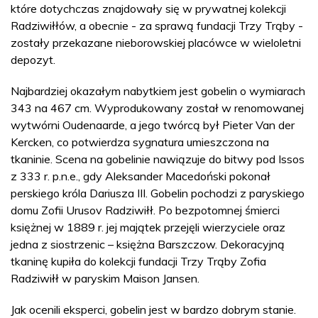
które dotychczas znajdowały się w prywatnej kolekcji
Radziwiłłów, a obecnie - za sprawą fundacji Trzy Trąby -
zostały przekazane nieborowskiej placówce w wieloletni
depozyt.
Najbardziej okazałym nabytkiem jest gobelin o wymiarach
343 na 467 cm. Wyprodukowany został w renomowanej
wytwórni Oudenaarde, a jego twórcą był Pieter Van der
Kercken, co potwierdza sygnatura umieszczona na
tkaninie. Scena na gobelinie nawiązuje do bitwy pod Issos
z 333 r. p.n.e., gdy Aleksander Macedoński pokonał
perskiego króla Dariusza III. Gobelin pochodzi z paryskiego
domu Zofii Urusov Radziwiłł. Po bezpotomnej śmierci
księżnej w 1889 r. jej majątek przejęli wierzyciele oraz
jedna z siostrzenic – księżna Barszczow. Dekoracyjną
tkaninę kupiła do kolekcji fundacji Trzy Trąby Zofia
Radziwiłł w paryskim Maison Jansen.
Jak ocenili eksperci, gobelin jest w bardzo dobrym stanie.