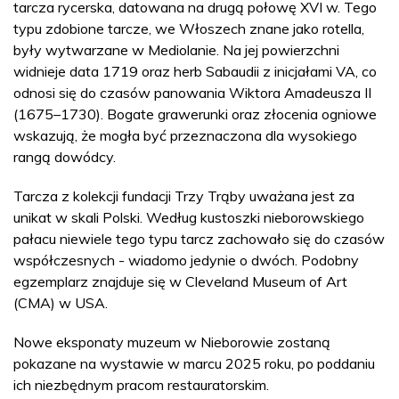
tarcza rycerska, datowana na drugą połowę XVI w. Tego
typu zdobione tarcze, we Włoszech znane jako rotella,
były wytwarzane w Mediolanie. Na jej powierzchni
widnieje data 1719 oraz herb Sabaudii z inicjałami VA, co
odnosi się do czasów panowania Wiktora Amadeusza II
(1675–1730). Bogate grawerunki oraz złocenia ogniowe
wskazują, że mogła być przeznaczona dla wysokiego
rangą dowódcy.
Tarcza z kolekcji fundacji Trzy Trąby uważana jest za
unikat w skali Polski. Według kustoszki nieborowskiego
pałacu niewiele tego typu tarcz zachowało się do czasów
współczesnych - wiadomo jedynie o dwóch. Podobny
egzemplarz znajduje się w Cleveland Museum of Art
(CMA) w USA.
Nowe eksponaty muzeum w Nieborowie zostaną
pokazane na wystawie w marcu 2025 roku, po poddaniu
ich niezbędnym pracom restauratorskim.