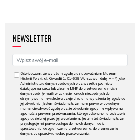
NEWSLETTER
Oświadczam, że wyrażam zgodę oraz upoważniam Muzeum
Historii Polski, ul. Gwardii 1, 01-538 Warszawa, (dalej MHP) jako
Administratora danych osobowych oraz wszelkie podmioty
działające na rzecz lub zlecenie MHP do przetwarzania moich
danych osob. (e-mail) w zakresie i celach niezbędnych do
otrzymywania newslettera dzieje.pl od dnia wyrażenia tej zgody do
jej odwołania. Jestem świadomy/a, że mam prawo w dowolnym
momencie odwołać zgodę oraz że odwołanie zgody nie wpływa na
zgodność z prawem przetwarzania, którego dokonano na podstawie
zgody udzielonej przed jej wycofaniem. Jestem też świadomy/a, że
przysługuje mi prawo dostępu do moich danych, do ich
sprostowania, do ograniczenia przetwarzania, do przenoszenia
danych, do sprzeciwu wobec przetwarzania.