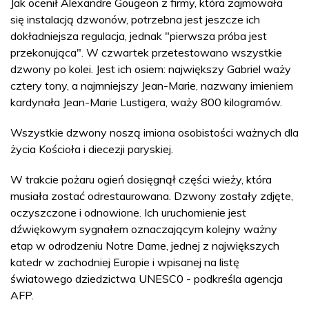
Jak ocenił Alexandre Gougeon z firmy, która zajmowała
się instalacją dzwonów, potrzebna jest jeszcze ich
dokładniejsza regulacja, jednak "pierwsza próba jest
przekonująca". W czwartek przetestowano wszystkie
dzwony po kolei. Jest ich osiem: największy Gabriel waży
cztery tony, a najmniejszy Jean-Marie, nazwany imieniem
kardynała Jean-Marie Lustigera, waży 800 kilogramów.
Wszystkie dzwony noszą imiona osobistości ważnych dla
życia Kościoła i diecezji paryskiej.
W trakcie pożaru ogień dosięgnął części wieży, która
musiała zostać odrestaurowana. Dzwony zostały zdjęte,
oczyszczone i odnowione. Ich uruchomienie jest
dźwiękowym sygnałem oznaczającym kolejny ważny
etap w odrodzeniu Notre Dame, jednej z największych
katedr w zachodniej Europie i wpisanej na listę
światowego dziedzictwa UNESC0 - podkreśla agencja
AFP.