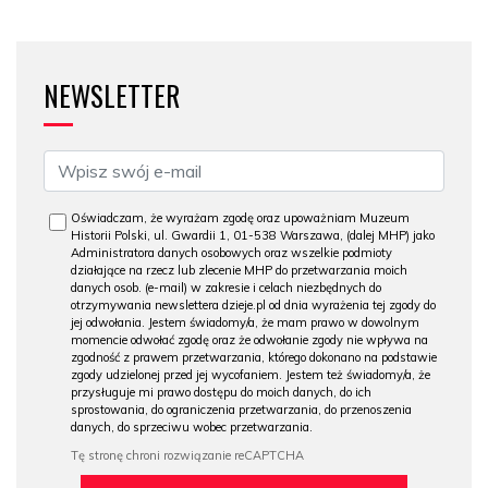
NEWSLETTER
Oświadczam, że wyrażam zgodę oraz upoważniam Muzeum
Historii Polski, ul. Gwardii 1, 01-538 Warszawa, (dalej MHP) jako
Administratora danych osobowych oraz wszelkie podmioty
działające na rzecz lub zlecenie MHP do przetwarzania moich
danych osob. (e-mail) w zakresie i celach niezbędnych do
otrzymywania newslettera dzieje.pl od dnia wyrażenia tej zgody do
jej odwołania. Jestem świadomy/a, że mam prawo w dowolnym
momencie odwołać zgodę oraz że odwołanie zgody nie wpływa na
zgodność z prawem przetwarzania, którego dokonano na podstawie
zgody udzielonej przed jej wycofaniem. Jestem też świadomy/a, że
przysługuje mi prawo dostępu do moich danych, do ich
sprostowania, do ograniczenia przetwarzania, do przenoszenia
danych, do sprzeciwu wobec przetwarzania.