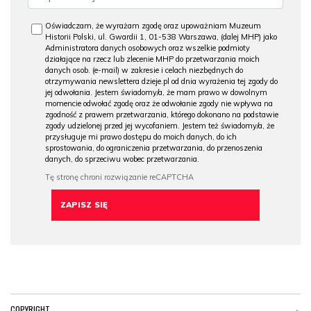
Oświadczam, że wyrażam zgodę oraz upoważniam Muzeum
Historii Polski, ul. Gwardii 1, 01-538 Warszawa, (dalej MHP) jako
Administratora danych osobowych oraz wszelkie podmioty
działające na rzecz lub zlecenie MHP do przetwarzania moich
danych osob. (e-mail) w zakresie i celach niezbędnych do
otrzymywania newslettera dzieje.pl od dnia wyrażenia tej zgody do
jej odwołania. Jestem świadomy/a, że mam prawo w dowolnym
momencie odwołać zgodę oraz że odwołanie zgody nie wpływa na
zgodność z prawem przetwarzania, którego dokonano na podstawie
zgody udzielonej przed jej wycofaniem. Jestem też świadomy/a, że
przysługuje mi prawo dostępu do moich danych, do ich
sprostowania, do ograniczenia przetwarzania, do przenoszenia
danych, do sprzeciwu wobec przetwarzania.
COPYRIGHT