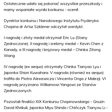
Ostatecznie udało się pokonać wszystkie przeszkody i
mamy wspaniałe wyniki konkursu - ocenił.
Dyrektor konkursu i Narodowego Instytutu Fryderyka
Chopina dr Artur Szklener odczytał werdykt.
I nagrodę i złoty medal otrzymał Eric Lu (Stany
Zjednoczone), II nagrodę i srebrny medal – Kevin Chen z
Kanady, a III nagrodę i brązowy medal – Chinka Zitong
Wang.
IV nagrodę (ex aequo) otrzymały Chinka Tianyao Lyu i
Japonka Shiori Kuwahara. V nagroda (również ex aequo)
trafiła do Piotra Alexewicza i Vincenta Onga z Malezji. VI
nagrodę przyznano Williamowi Yangowi ze Stanów
Zjednoczonych.
Pozostali finaliści XIX Konkursu Chopinowskiego - Gruzin
David Khrikuli, Japonka Miyu Shindo i Chińczyk Tianyou Li -