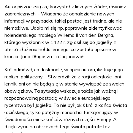
Autor pisząc książkę korzystał z licznych źródeł, również
zagranicznych. - Wiadomo że odnalezienie nowych
informacji w przypadku takiej postaci jest trudne, ale nie
niemożliwe. Udało mi się np. poprawnie zidentyfikować
holenderskiego hrabiego Willema II van den Bergha,
którego wysłannik w 1422 r. zgłosił się do Jagiełły z
ofertą złożenia hołdu lennego, co zostało opisane w
kronice Jana Długosza - relacjonował.
Król odmówił, co doskonale, w opinii autora, ilustruje jego
realizm polityczny. - Stwierdził, że z racji odległości, ani
lennik, ani on nie będą się w stanie wywiązać ze swoich
obowiązków. Ta sytuacja wskazuje także jak ważną i
rozpoznawalną postacią w świecie europejskiego
rycerstwa był Jagiełło. To nie był jakiś król z końca świata
łacińskiego, tylko potężny monarcha, funkcjonujący w
świadomości mieszkańców różnych części Europy. A
dzięki życiu na obrzeżach tego świata potrafił też