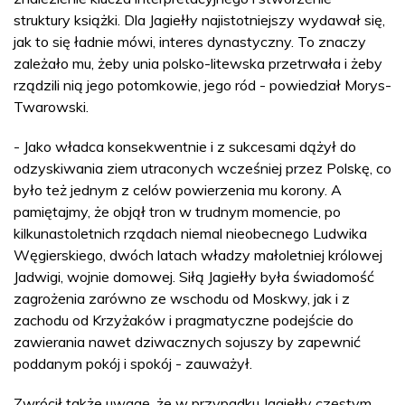
struktury książki. Dla Jagiełły najistotniejszy wydawał się,
jak to się ładnie mówi, interes dynastyczny. To znaczy
zależało mu, żeby unia polsko-litewska przetrwała i żeby
rządzili nią jego potomkowie, jego ród - powiedział Morys-
Twarowski.
- Jako władca konsekwentnie i z sukcesami dążył do
odzyskiwania ziem utraconych wcześniej przez Polskę, co
było też jednym z celów powierzenia mu korony. A
pamiętajmy, że objął tron w trudnym momencie, po
kilkunastoletnich rządach niemal nieobecnego Ludwika
Węgierskiego, dwóch latach władzy małoletniej królowej
Jadwigi, wojnie domowej. Siłą Jagiełły była świadomość
zagrożenia zarówno ze wschodu od Moskwy, jak i z
zachodu od Krzyżaków i pragmatyczne podejście do
zawierania nawet dziwacznych sojuszy by zapewnić
poddanym pokój i spokój - zauważył.
Zwrócił także uwagę, że w przypadku Jagiełły częstym