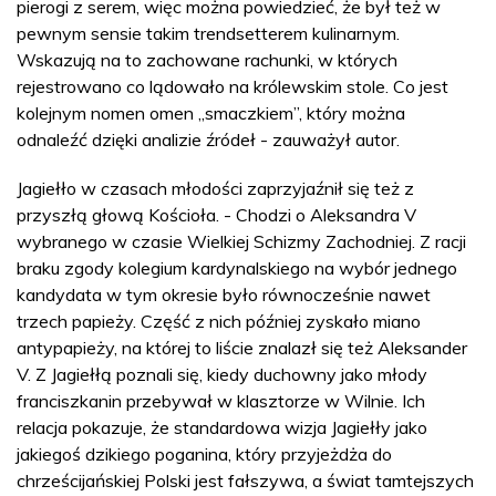
pierogi z serem, więc można powiedzieć, że był też w
pewnym sensie takim trendsetterem kulinarnym.
Wskazują na to zachowane rachunki, w których
rejestrowano co lądowało na królewskim stole. Co jest
kolejnym nomen omen „smaczkiem”, który można
odnaleźć dzięki analizie źródeł - zauważył autor.
Jagiełło w czasach młodości zaprzyjaźnił się też z
przyszłą głową Kościoła. - Chodzi o Aleksandra V
wybranego w czasie Wielkiej Schizmy Zachodniej. Z racji
braku zgody kolegium kardynalskiego na wybór jednego
kandydata w tym okresie było równocześnie nawet
trzech papieży. Część z nich później zyskało miano
antypapieży, na której to liście znalazł się też Aleksander
V. Z Jagiełłą poznali się, kiedy duchowny jako młody
franciszkanin przebywał w klasztorze w Wilnie. Ich
relacja pokazuje, że standardowa wizja Jagiełły jako
jakiegoś dzikiego poganina, który przyjeżdża do
chrześcijańskiej Polski jest fałszywa, a świat tamtejszych