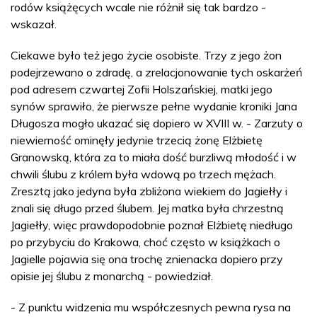
rodów książęcych wcale nie różnił się tak bardzo -
wskazał.
Ciekawe było też jego życie osobiste. Trzy z jego żon
podejrzewano o zdradę, a zrelacjonowanie tych oskarżeń
pod adresem czwartej Zofii Holszańskiej, matki jego
synów sprawiło, że pierwsze pełne wydanie kroniki Jana
Długosza mogło ukazać się dopiero w XVIII w. - Zarzuty o
niewierność ominęły jedynie trzecią żonę Elżbietę
Granowską, która za to miała dość burzliwą młodość i w
chwili ślubu z królem była wdową po trzech mężach.
Zresztą jako jedyna była zbliżona wiekiem do Jagiełły i
znali się długo przed ślubem. Jej matka była chrzestną
Jagiełły, więc prawdopodobnie poznał Elżbietę niedługo
po przybyciu do Krakowa, choć często w książkach o
Jagielle pojawia się ona trochę znienacka dopiero przy
opisie jej ślubu z monarchą - powiedział.
- Z punktu widzenia mu współczesnych pewna rysa na