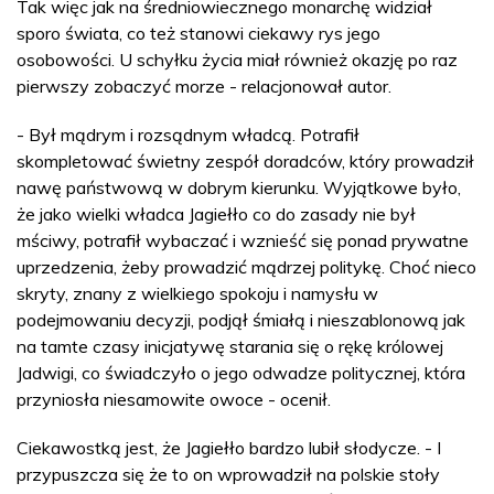
Tak więc jak na średniowiecznego monarchę widział
sporo świata, co też stanowi ciekawy rys jego
osobowości. U schyłku życia miał również okazję po raz
pierwszy zobaczyć morze - relacjonował autor.
- Był mądrym i rozsądnym władcą. Potrafił
skompletować świetny zespół doradców, który prowadził
nawę państwową w dobrym kierunku. Wyjątkowe było,
że jako wielki władca Jagiełło co do zasady nie był
mściwy, potrafił wybaczać i wznieść się ponad prywatne
uprzedzenia, żeby prowadzić mądrzej politykę. Choć nieco
skryty, znany z wielkiego spokoju i namysłu w
podejmowaniu decyzji, podjął śmiałą i nieszablonową jak
na tamte czasy inicjatywę starania się o rękę królowej
Jadwigi, co świadczyło o jego odwadze politycznej, która
przyniosła niesamowite owoce - ocenił.
Ciekawostką jest, że Jagiełło bardzo lubił słodycze. - I
przypuszcza się że to on wprowadził na polskie stoły