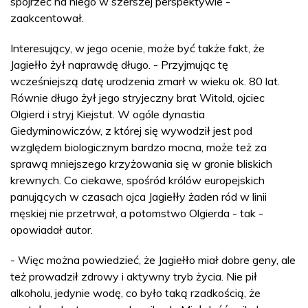
spojrzeć na niego w szerszej perspektywie -
zaakcentował.
Interesujący, w jego ocenie, może być także fakt, że
Jagiełło żył naprawdę długo. - Przyjmując tę
wcześniejszą datę urodzenia zmarł w wieku ok. 80 lat.
Równie długo żył jego stryjeczny brat Witold, ojciec
Olgierd i stryj Kiejstut. W ogóle dynastia
Giedyminowiczów, z której się wywodził jest pod
względem biologicznym bardzo mocna, może też za
sprawą mniejszego krzyżowania się w gronie bliskich
krewnych. Co ciekawe, spośród królów europejskich
panujących w czasach ojca Jagiełły żaden ród w linii
męskiej nie przetrwał, a potomstwo Olgierda - tak -
opowiadał autor.
- Więc można powiedzieć, że Jagiełło miał dobre geny, ale
też prowadził zdrowy i aktywny tryb życia. Nie pił
alkoholu, jedynie wodę, co było taką rzadkością, że