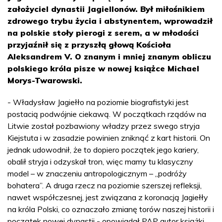
założyciel dynastii Jagiellonów. Był miłośnikiem
zdrowego trybu życia i abstynentem, wprowadził
na polskie stoły pierogi z serem, a w młodości
przyjaźnił się z przyszłą głową Kościoła
Aleksandrem V. O znanym i mniej znanym obliczu
polskiego króla pisze w nowej książce Michael
Morys-Twarowski.
- Władysław Jagiełło na poziomie biografistyki jest
postacią podwójnie ciekawą. W początkach rządów na
Litwie został pozbawiony władzy przez swego stryja
Kiejstuta i w zasadzie powinien zniknąć z kart historii. On
jednak udowodnił, że to dopiero początek jego kariery,
obalił stryja i odzyskał tron, więc mamy tu klasyczny
model – w znaczeniu antropologicznym – „podróży
bohatera”. A druga rzecz na poziomie szerszej refleksji,
nawet współczesnej, jest związana z koronacją Jagiełły
na króla Polski, co oznaczało zmianę torów naszej historii i
początek nowej dynastii - opowiadał PAP autor książki