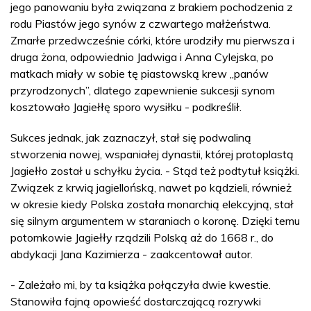
jego panowaniu była związana z brakiem pochodzenia z
rodu Piastów jego synów z czwartego małżeństwa.
Zmarłe przedwcześnie córki, które urodziły mu pierwsza i
druga żona, odpowiednio Jadwiga i Anna Cylejska, po
matkach miały w sobie tę piastowską krew „panów
przyrodzonych”, dlatego zapewnienie sukcesji synom
kosztowało Jagiełłę sporo wysiłku - podkreślił.
Sukces jednak, jak zaznaczył, stał się podwaliną
stworzenia nowej, wspaniałej dynastii, której protoplastą
Jagiełło został u schyłku życia. - Stąd też podtytuł książki.
Związek z krwią jagiellońską, nawet po kądzieli, również
w okresie kiedy Polska została monarchią elekcyjną, stał
się silnym argumentem w staraniach o koronę. Dzięki temu
potomkowie Jagiełły rządzili Polską aż do 1668 r., do
abdykacji Jana Kazimierza - zaakcentował autor.
- Zależało mi, by ta książka połączyła dwie kwestie.
Stanowiła fajną opowieść dostarczającą rozrywki