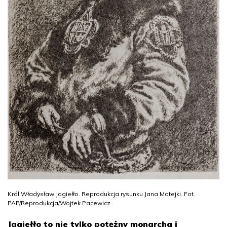
Król Władysław Jagiełło. Reprodukcja rysunku Jana Matejki. Fot.
PAP/Reprodukcja/Wojtek Pacewicz
Jagiełło to nie tylko potężny monarcha i