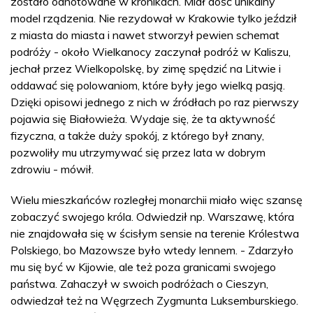
zostało odnotowane w kronikach. Miał dość unikalny
model rządzenia. Nie rezydował w Krakowie tylko jeździł
z miasta do miasta i nawet stworzył pewien schemat
podróży - około Wielkanocy zaczynał podróż w Kaliszu,
jechał przez Wielkopolskę, by zimę spędzić na Litwie i
oddawać się polowaniom, które były jego wielką pasją.
Dzięki opisowi jednego z nich w źródłach po raz pierwszy
pojawia się Białowieża. Wydaje się, że ta aktywność
fizyczna, a także duży spokój, z którego był znany,
pozwoliły mu utrzymywać się przez lata w dobrym
zdrowiu - mówił.
Wielu mieszkańców rozległej monarchii miało więc szansę
zobaczyć swojego króla. Odwiedził np. Warszawę, która
nie znajdowała się w ścisłym sensie na terenie Królestwa
Polskiego, bo Mazowsze było wtedy lennem. - Zdarzyło
mu się być w Kijowie, ale też poza granicami swojego
państwa. Zahaczył w swoich podróżach o Cieszyn,
odwiedzał też na Węgrzech Zygmunta Luksemburskiego.