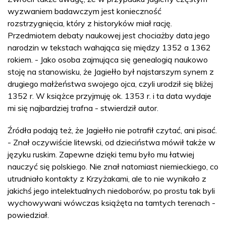
wyzwaniem badawczym jest konieczność
rozstrzygnięcia, który z historyków miał rację.
Przedmiotem debaty naukowej jest chociażby data jego
narodzin w tekstach wahająca się między 1352 a 1362
rokiem. - Jako osoba zajmująca się genealogią naukowo
stoję na stanowisku, że Jagiełło był najstarszym synem z
drugiego małżeństwa swojego ojca, czyli urodził się bliżej
1352 r. W książce przyjmuję ok. 1353 r. i ta data wydaje
mi się najbardziej trafna - stwierdził autor.
Źródła podają też, że Jagiełło nie potrafił czytać, ani pisać.
- Znał oczywiście litewski, od dzieciństwa mówił także w
języku ruskim. Zapewne dzięki temu było mu łatwiej
nauczyć się polskiego. Nie znał natomiast niemieckiego, co
utrudniało kontakty z Krzyżakami, ale to nie wynikało z
jakichś jego intelektualnych niedoborów, po prostu tak byli
wychowywani wówczas książęta na tamtych terenach -
powiedział.