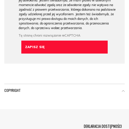
jej odwołania. Jestem świadomy/a, że mam prawo w dowolnym
momencie odwołać zgodę oraz że odwołanie zgody nie wpływa na
zgodność z prawem przetwarzania, którego dokonano na podstawie
zgody udzielonej przed jej wycofaniem. Jestem też świadomy/a, że
przysługuje mi prawo dostępu do moich danych, do ich
sprostowania, do ograniczenia przetwarzania, do przenoszenia
danych, do sprzeciwu wobec przetwarzania.
COPYRIGHT
Menu Footer
DEKLARACJA DOSTĘPNOŚCI