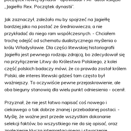
„Jagiełło Rex. Początek dynastii”.
Jak zaznaczył, zależało mu by spojrzeć na Jagiełłę
bardziej jako na postać ze średniowiecza, a nie
przykładać do niego ram współczesnych. - Chciałem
trochę odejść od schematu dualistycznego myślenia o
królu Władysławie. Dla części litewskiej historiografii
Jagiełło jest pewnego rodzaju zdrajcą, bo zdecydował się
na przyłączenie Litwy do Królestwa Polskiego, z kolei
część polskich badaczy mówi, że co prawda został królem
Polski, ale interes litewski gdzieś tam często był
ważniejszy. To oczywiście pewne przejaskrawienie, ale
oba bieguny stanowią dla wielu punkt odniesienia - ocenił.
Przyznał, że nie jest łatwo napisać coś nowego i
ciekawego o tak dobrze znanej i przebadanej postaci. -
Myślę, że ważne jest przede wszystkim dokonanie
selekcji faktów, bo wszystkiego nie da się opisać, oraz
znalezienie klucza interpretacyjnego i stworzenie