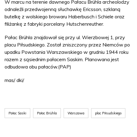
W marcu na terenie dawnego Pałacu Brühla archeolodzy
odnaleźli przedwojenną słuchawkę Ericsson, szklaną
butelkę z wolskiego browaru Haberbusch i Schiele oraz
filiżankę z fabryki porcelany Hutschenreuther.
Pałac Brühla znajdował się przy ul. Wierzbowej 1, przy
placu Piłsudskiego. Został zniszczony przez Niemców po
upadku Powstania Warszawskiego w grudniu 1944 roku
razem z sąsiednim pałacem Saskim. Planowana jest
odbudowa obu pałaców.(PAP)
mas/ dki/
Pałac Saski
Pałac Brühla
Warszawa
plac Piłsudskiego