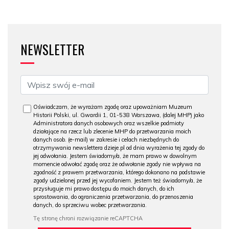
NEWSLETTER
Oświadczam, że wyrażam zgodę oraz upoważniam Muzeum
Historii Polski, ul. Gwardii 1, 01-538 Warszawa, (dalej MHP) jako
Administratora danych osobowych oraz wszelkie podmioty
działające na rzecz lub zlecenie MHP do przetwarzania moich
danych osob. (e-mail) w zakresie i celach niezbędnych do
otrzymywania newslettera dzieje.pl od dnia wyrażenia tej zgody do
jej odwołania. Jestem świadomy/a, że mam prawo w dowolnym
momencie odwołać zgodę oraz że odwołanie zgody nie wpływa na
zgodność z prawem przetwarzania, którego dokonano na podstawie
zgody udzielonej przed jej wycofaniem. Jestem też świadomy/a, że
przysługuje mi prawo dostępu do moich danych, do ich
sprostowania, do ograniczenia przetwarzania, do przenoszenia
danych, do sprzeciwu wobec przetwarzania.