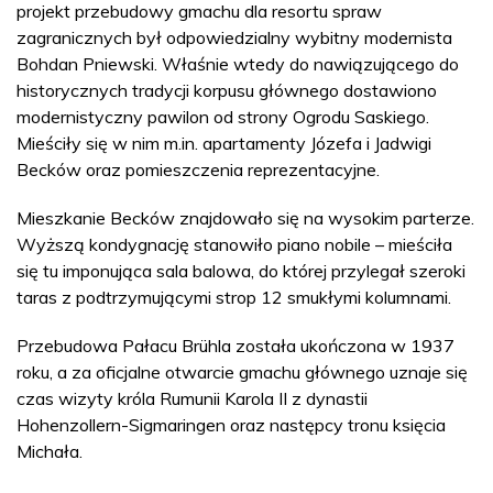
projekt przebudowy gmachu dla resortu spraw
zagranicznych był odpowiedzialny wybitny modernista
Bohdan Pniewski. Właśnie wtedy do nawiązującego do
historycznych tradycji korpusu głównego dostawiono
modernistyczny pawilon od strony Ogrodu Saskiego.
Mieściły się w nim m.in. apartamenty Józefa i Jadwigi
Becków oraz pomieszczenia reprezentacyjne.
Mieszkanie Becków znajdowało się na wysokim parterze.
Wyższą kondygnację stanowiło piano nobile – mieściła
się tu imponująca sala balowa, do której przylegał szeroki
taras z podtrzymującymi strop 12 smukłymi kolumnami.
Przebudowa Pałacu Brühla została ukończona w 1937
roku, a za oficjalne otwarcie gmachu głównego uznaje się
czas wizyty króla Rumunii Karola II z dynastii
Hohenzollern-Sigmaringen oraz następcy tronu księcia
Michała.