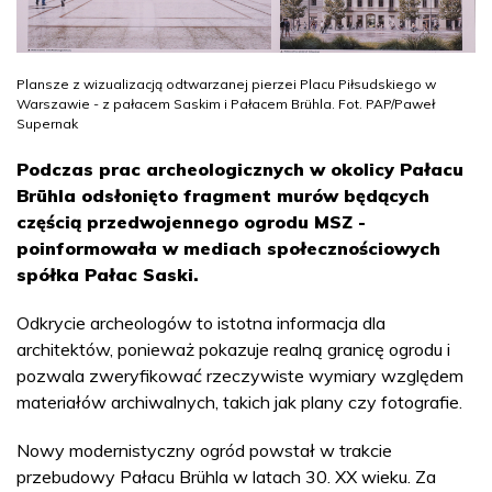
Plansze z wizualizacją odtwarzanej pierzei Placu Piłsudskiego w
Warszawie - z pałacem Saskim i Pałacem Brühla. Fot. PAP/Paweł
Supernak
Podczas prac archeologicznych w okolicy Pałacu
Brühla odsłonięto fragment murów będących
częścią przedwojennego ogrodu MSZ -
poinformowała w mediach społecznościowych
spółka Pałac Saski.
Odkrycie archeologów to istotna informacja dla
architektów, ponieważ pokazuje realną granicę ogrodu i
pozwala zweryfikować rzeczywiste wymiary względem
materiałów archiwalnych, takich jak plany czy fotografie.
Nowy modernistyczny ogród powstał w trakcie
przebudowy Pałacu Brühla w latach 30. XX wieku. Za