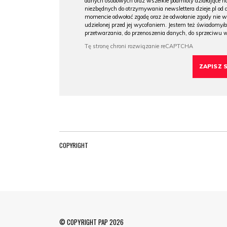
danych osobowych oraz wszelkie podmioty działające na
niezbędnych do otrzymywania newslettera dzieje.pl od
momencie odwołać zgodę oraz że odwołanie zgody nie 
udzielonej przed jej wycofaniem. Jestem też świadomy/a
przetwarzania, do przenoszenia danych, do sprzeciwu 
COPYRIGHT
© COPYRIGHT PAP 2026