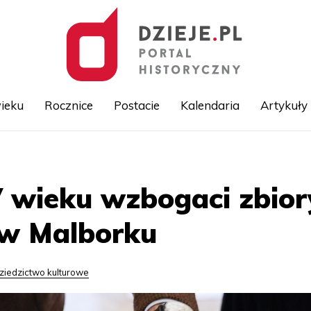
ieku
Rocznice
Postacie
Kalendaria
Artykuły
Przejdź
do
treści
V wieku wzbogaci zbio
w Malborku
ziedzictwo kulturowe