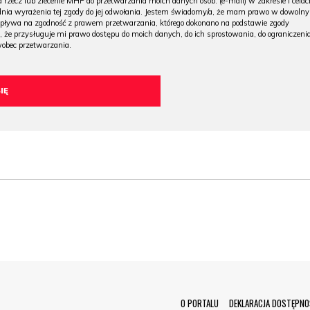
 rzecz lub zlecenie MHP do przetwarzania moich danych osob. (e-mail) w zakresie i celac
 dnia wyrażenia tej zgody do jej odwołania. Jestem świadomy/a, że mam prawo w dowoln
wpływa na zgodność z prawem przetwarzania, którego dokonano na podstawie zgody
, że przysługuje mi prawo dostępu do moich danych, do ich sprostowania, do ograniczeni
wobec przetwarzania.
Menu Footer
O PORTALU
DEKLARACJA DOSTĘPNO