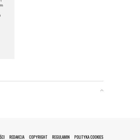
h
ym
a
ŚCI
REDAKCJA
COPYRIGHT
REGULAMIN
POLITYKA COOKIES