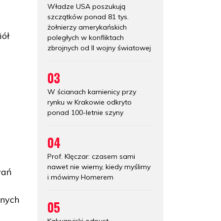
Władze USA poszukują
e
szczątków ponad 81 tys.
żołnierzy amerykańskich
iół
poległych w konfliktach
zbrojnych od II wojny światowej
03
W ścianach kamienicy przy
rynku w Krakowie odkryto
ponad 100-letnie szyny
04
Prof. Klęczar: czasem sami
nawet nie wiemy, kiedy myślimy
wań
i mówimy Homerem
anych
05
Kalwaryjski odpust