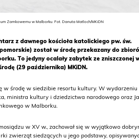
zeum Zamkowemu w Malborku. Fot. Danuta Matloch/MKiDN
htarz z dawnego kościoła katolickiego pw. św.
 pomorskie) został w środę przekazany do zbior
ku. To jedyny ocalały zabytek ze zniszczonej 
 środę (29 października) MKiDN.
ę w środę w siedzibie resortu kultury. W wydarzeniu
ka, ministra kultury i dziedzictwa narodowego oraz J
amkowego w Malborku.
 z mosiądzu w XV w., zachował się w wyjątkowo dobr
urki zwierząt siedzących u jego podstawy, opisywany