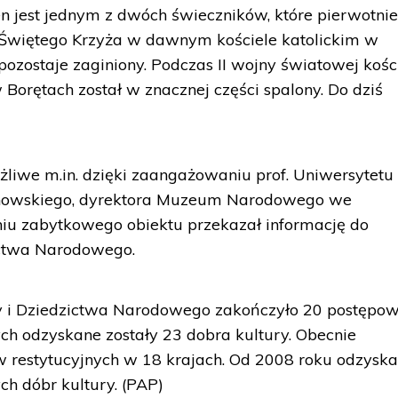
ten jest jednym z dwóch świeczników, które pierwotni
. Świętego Krzyża w dawnym kościele katolickim w
 pozostaje zaginiony. Podczas II wojny światowej kośc
 Borętach został w znacznej części spalony. Do dziś
ożliwe m.in. dzięki zaangażowaniu prof. Uniwersytetu
anowskiego, dyrektora Muzeum Narodowego we
niu zabytkowego obiektu przekazał informację do
ictwa Narodowego.
ry i Dziedzictwa Narodowego zakończyło 20 postępo
ych odzyskane zostały 23 dobra kultury. Obecnie
restytucyjnych w 18 krajach. Od 2008 roku odzysk
ch dóbr kultury. (PAP)