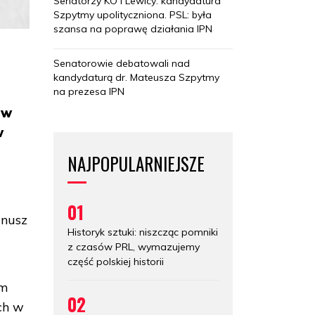
Senatorzy KO i Lewicy: kandydatura
Szpytmy upolityczniona. PSL: była
szansa na poprawę działania IPN
Senatorowie debatowali nad
kandydaturą dr. Mateusza Szpytmy
na prezesa IPN
ów
w
NAJPOPULARNIEJSZE
01
anusz
Historyk sztuki: niszcząc pomniki
z czasów PRL, wymazujemy
część polskiej historii
ym
02
ch w