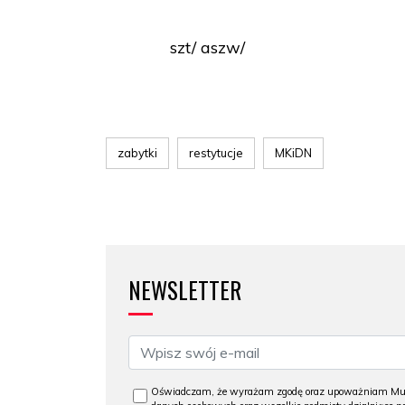
szt/ aszw/
zabytki
restytucje
MKiDN
NEWSLETTER
Oświadczam, że wyrażam zgodę oraz upoważniam Muzeu