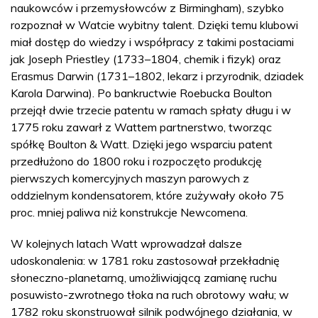
naukowców i przemysłowców z Birmingham), szybko
rozpoznał w Watcie wybitny talent. Dzięki temu klubowi
miał dostęp do wiedzy i współpracy z takimi postaciami
jak Joseph Priestley (1733–1804, chemik i fizyk) oraz
Erasmus Darwin (1731–1802, lekarz i przyrodnik, dziadek
Karola Darwina). Po bankructwie Roebucka Boulton
przejął dwie trzecie patentu w ramach spłaty długu i w
1775 roku zawarł z Wattem partnerstwo, tworząc
spółkę Boulton & Watt. Dzięki jego wsparciu patent
przedłużono do 1800 roku i rozpoczęto produkcję
pierwszych komercyjnych maszyn parowych z
oddzielnym kondensatorem, które zużywały około 75
proc. mniej paliwa niż konstrukcje Newcomena.
W kolejnych latach Watt wprowadzał dalsze
udoskonalenia: w 1781 roku zastosował przekładnię
słoneczno-planetarną, umożliwiającą zamianę ruchu
posuwisto-zwrotnego tłoka na ruch obrotowy wału; w
1782 roku skonstruował silnik podwójnego działania, w