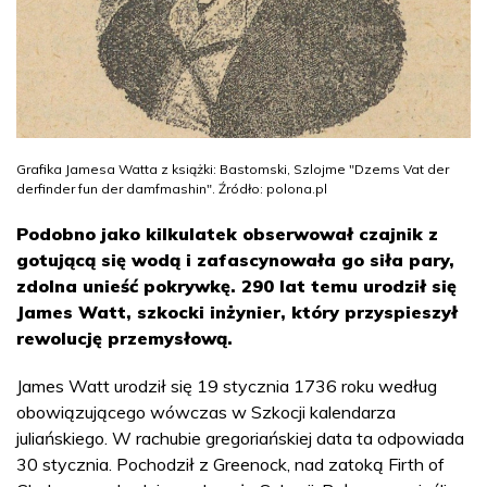
Grafika Jamesa Watta z książki: Bastomski, Szlojme "Dzems Vat der
derfinder fun der damfmashin". Źródło: polona.pl
Podobno jako kilkulatek obserwował czajnik z
gotującą się wodą i zafascynowała go siła pary,
zdolna unieść pokrywkę. 290 lat temu urodził się
James Watt, szkocki inżynier, który przyspieszył
rewolucję przemysłową.
James Watt urodził się 19 stycznia 1736 roku według
obowiązującego wówczas w Szkocji kalendarza
juliańskiego. W rachubie gregoriańskiej data ta odpowiada
30 stycznia. Pochodził z Greenock, nad zatoką Firth of