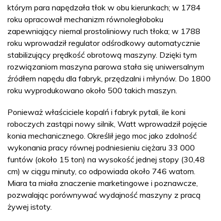
którym para napędzała tłok w obu kierunkach; w 1784
roku opracował mechanizm równoległoboku
zapewniający niemal prostoliniowy ruch tłoka; w 1788
roku wprowadził regulator odśrodkowy automatycznie
stabilizujący prędkość obrotową maszyny. Dzięki tym
rozwiązaniom maszyna parowa stała się uniwersalnym
źródłem napędu dla fabryk, przędzalni i młynów. Do 1800
roku wyprodukowano około 500 takich maszyn.
Ponieważ właściciele kopalń i fabryk pytali, ile koni
roboczych zastąpi nowy silnik, Watt wprowadził pojęcie
konia mechanicznego. Określił jego moc jako zdolność
wykonania pracy równej podniesieniu ciężaru 33 000
funtów (około 15 ton) na wysokość jednej stopy (30,48
cm) w ciągu minuty, co odpowiada około 746 watom.
Miara ta miała znaczenie marketingowe i poznawcze,
pozwalając porównywać wydajność maszyny z pracą
żywej istoty.