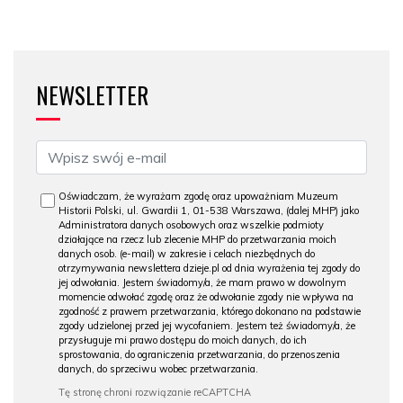
NEWSLETTER
Oświadczam, że wyrażam zgodę oraz upoważniam Muzeum
Historii Polski, ul. Gwardii 1, 01-538 Warszawa, (dalej MHP) jako
Administratora danych osobowych oraz wszelkie podmioty
działające na rzecz lub zlecenie MHP do przetwarzania moich
danych osob. (e-mail) w zakresie i celach niezbędnych do
otrzymywania newslettera dzieje.pl od dnia wyrażenia tej zgody do
jej odwołania. Jestem świadomy/a, że mam prawo w dowolnym
momencie odwołać zgodę oraz że odwołanie zgody nie wpływa na
zgodność z prawem przetwarzania, którego dokonano na podstawie
zgody udzielonej przed jej wycofaniem. Jestem też świadomy/a, że
przysługuje mi prawo dostępu do moich danych, do ich
sprostowania, do ograniczenia przetwarzania, do przenoszenia
danych, do sprzeciwu wobec przetwarzania.