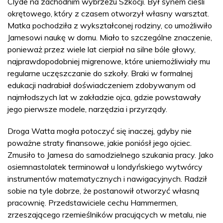
Clyde na zachodnim wybrzeżu Szkocji. Był synem cieśli
okrętowego, który z czasem otworzył własny warsztat.
Matka pochodziła z wykształconej rodziny, co umożliwiło
Jamesowi naukę w domu. Miało to szczególne znaczenie,
ponieważ przez wiele lat cierpiał na silne bóle głowy,
najprawdopodobniej migrenowe, które uniemożliwiały mu
regularne uczęszczanie do szkoły. Braki w formalnej
edukacji nadrabiał doświadczeniem zdobywanym od
najmłodszych lat w zakładzie ojca, gdzie powstawały
jego pierwsze modele, narzędzia i przyrządy.
Droga Watta mogła potoczyć się inaczej, gdyby nie
poważne straty finansowe, jakie poniósł jego ojciec.
Zmusiło to Jamesa do samodzielnego szukania pracy. Jako
osiemnastolatek terminował u londyńskiego wytwórcy
instrumentów matematycznych i nawigacyjnych. Radził
sobie na tyle dobrze, że postanowił otworzyć własną
pracownię. Przedstawiciele cechu Hammermen,
zrzeszającego rzemieślników pracujących w metalu, nie