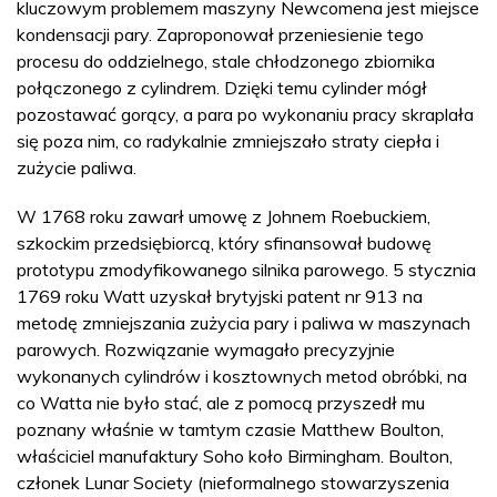
kluczowym problemem maszyny Newcomena jest miejsce
kondensacji pary. Zaproponował przeniesienie tego
procesu do oddzielnego, stale chłodzonego zbiornika
połączonego z cylindrem. Dzięki temu cylinder mógł
pozostawać gorący, a para po wykonaniu pracy skraplała
się poza nim, co radykalnie zmniejszało straty ciepła i
zużycie paliwa.
W 1768 roku zawarł umowę z Johnem Roebuckiem,
szkockim przedsiębiorcą, który sfinansował budowę
prototypu zmodyfikowanego silnika parowego. 5 stycznia
1769 roku Watt uzyskał brytyjski patent nr 913 na
metodę zmniejszania zużycia pary i paliwa w maszynach
parowych. Rozwiązanie wymagało precyzyjnie
wykonanych cylindrów i kosztownych metod obróbki, na
co Watta nie było stać, ale z pomocą przyszedł mu
poznany właśnie w tamtym czasie Matthew Boulton,
właściciel manufaktury Soho koło Birmingham. Boulton,
członek Lunar Society (nieformalnego stowarzyszenia