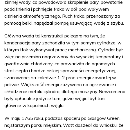
zimnej wody, co powodowało skroplenie pary, powstanie
podciśnienia i pchnięcie tłoka w dół pod wpływem
ciśnienia atmosferycznego. Ruch tłoka, przenoszony za
pomocą belki, napędzał pompę usuwającą wodę z szybu.
Główna wada tej konstrukcji polegała na tym, że
kondensacja pary zachodziła w tym samym cylindrze, w
którym tłok wykonywał pracę mechaniczną. Cylinder był
więc na przemian nagrzewany do wysokiej temperatury i
gwałtownie chłodzony, co prowadziło do ogromnych
strat ciepła i bardzo niskiej sprawności energetycznej,
szacowanej na zaledwie 1-2 proc. energii zawartej w
paliwie. Większość energii zużywano na ogrzewanie i
chłodzenie metalu cylindra, dlatego maszyny Newcomena
były opłacalne jedynie tam, gdzie węgiel był tani –
głównie w kopalniach węgla.
W maju 1765 roku, podczas spaceru po Glasgow Green,
najstarszym parku miejskim, Watt doszedł do wniosku, że