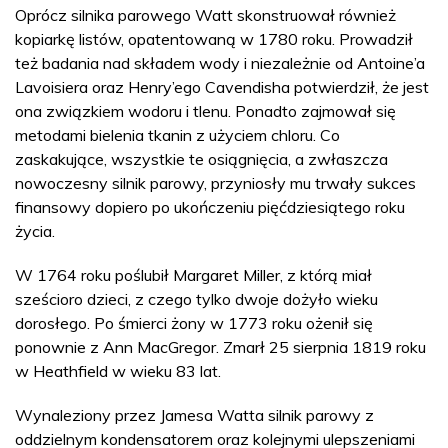
Oprócz silnika parowego Watt skonstruował również
kopiarkę listów, opatentowaną w 1780 roku. Prowadził
też badania nad składem wody i niezależnie od Antoine’a
Lavoisiera oraz Henry’ego Cavendisha potwierdził, że jest
ona związkiem wodoru i tlenu. Ponadto zajmował się
metodami bielenia tkanin z użyciem chloru. Co
zaskakujące, wszystkie te osiągnięcia, a zwłaszcza
nowoczesny silnik parowy, przyniosły mu trwały sukces
finansowy dopiero po ukończeniu pięćdziesiątego roku
życia.
W 1764 roku poślubił Margaret Miller, z którą miał
sześcioro dzieci, z czego tylko dwoje dożyło wieku
dorosłego. Po śmierci żony w 1773 roku ożenił się
ponownie z Ann MacGregor. Zmarł 25 sierpnia 1819 roku
w Heathfield w wieku 83 lat.
Wynaleziony przez Jamesa Watta silnik parowy z
oddzielnym kondensatorem oraz kolejnymi ulepszeniami