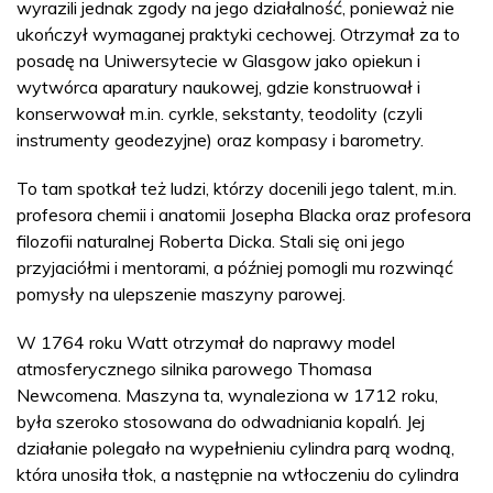
wyrazili jednak zgody na jego działalność, ponieważ nie
ukończył wymaganej praktyki cechowej. Otrzymał za to
posadę na Uniwersytecie w Glasgow jako opiekun i
wytwórca aparatury naukowej, gdzie konstruował i
konserwował m.in. cyrkle, sekstanty, teodolity (czyli
instrumenty geodezyjne) oraz kompasy i barometry.
To tam spotkał też ludzi, którzy docenili jego talent, m.in.
profesora chemii i anatomii Josepha Blacka oraz profesora
filozofii naturalnej Roberta Dicka. Stali się oni jego
przyjaciółmi i mentorami, a później pomogli mu rozwinąć
pomysły na ulepszenie maszyny parowej.
W 1764 roku Watt otrzymał do naprawy model
atmosferycznego silnika parowego Thomasa
Newcomena. Maszyna ta, wynaleziona w 1712 roku,
była szeroko stosowana do odwadniania kopalń. Jej
działanie polegało na wypełnieniu cylindra parą wodną,
która unosiła tłok, a następnie na wtłoczeniu do cylindra