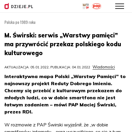
Polska po 1989 roku
Przejdź
do
M. Świrski: serwis „Warstwy pamięci”
treści
ma przywrócić przekaz polskiego kodu
kulturowego
Wiadomości
AKTUALIZACJA: 05.01.2022, PUBLIKACJA: 04.01.2022
Interaktywna mapa Polski „Warstwy Pamięci” to
najnowszy projekt Reduty Dobrego Imienia.
Chcemy się przebić z kulturowym przekazem do
młodych ludzi, co w dobie smartfona nie jest
łatwym zadaniem – mówi PAP Maciej Świrski,
prezes RDI.
W rozmowie z PAP Świrski wyjaśnił, że „w dobie
smartfonów, internetu - oraz wszystkiego, co się z tym