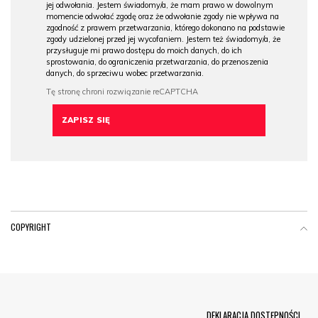
jej odwołania. Jestem świadomy/a, że mam prawo w dowolnym
momencie odwołać zgodę oraz że odwołanie zgody nie wpływa na
zgodność z prawem przetwarzania, którego dokonano na podstawie
zgody udzielonej przed jej wycofaniem. Jestem też świadomy/a, że
przysługuje mi prawo dostępu do moich danych, do ich
sprostowania, do ograniczenia przetwarzania, do przenoszenia
danych, do sprzeciwu wobec przetwarzania.
COPYRIGHT
Menu Footer
DEKLARACJA DOSTĘPNOŚCI