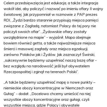
Celem przedsięwzięcia jest edukacja, a także integracja
wokół idei, aby policzyć i nazwać po imieniu ofiary II wojny
światowej. Jak przypomniał w rozmowie z PAP prezes
RDI, „Żydzi bardzo starannie przypisują miejsca pamięci
związane z Zagładą, natomiast Polacy do tej pory nie
policzyli swoich ofiar”. „Żydowskie ofiary zostały
uwzględnione na mapie” - wyjaśnił. Mapa obejmuje
bowiem również getta, a także najważniejsze miejsca
śmierci i masowej zagłady oraz miejsca egzekucji,
zarówno Polaków jak i Żydów. Jak zaznaczył Świrski,
„sukcesywnie będziemy uzupełniać naszą bazę ofiar -
bez względu na narodowość: jeśli był obywatelem
Rzeczpospolitej i zginął na terenach Polski”.
„A także będziemy uzupełniać mapę o nowe punkty –
niemieckie obozy koncentracyjne w Niemczech oraz
Gułag” - dodał. „Docelowo chcemy umieścić na niej
wszystkie obozy koncentracyjne oraz gułagi, czyli
wszystkie miejsca, gdzie Polacy i obywatele