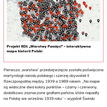
Projekt RDI: „Warstwy Pamięci” – interaktywna
mapa historii Polski
Pierwsza „warstwa” przedsięwzięcia została poświęcona
martyrologii narodu polskiego i szerzej obywateli II
Rzeczpospolitej między 1939 a 1989 rokiem. „Na mapie
są widoczne dwa kolory punktów – czarny i czerwony,
dodatkowo zaznaczone godłami państw, które napadły
na Polskę we wrześniu 1939 roku” – wyjaśnił Świrski.