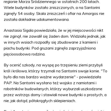
regionie Morza Śródziemnego w ostatnich 200 latach.
Wiele budynków zostało zniszczonych, a na Santorini
zginęły 54 osoby. Skala zniszczeń i ofiar na Amorgos nie
została dokładnie udokumentowana.
Anastasia Sigala powiedziała, że w jej miejscowości nikt
nie zginął, nie zawalił się żaden dom. Widziała jednak, jak
w innych wsiach rozpadły się zbudowane z kamieni i
piachu budynki. Pod gruzami zginęła zaprzyjaźniona
pięcioosobowa rodzina.
By ocenić szkody, na wyspę po trzęsieniu ziemi przybyli
król i królowa, którzy trzymali na Santorini swoje konie. "To
było dla nas bardzo ważne wydarzenie" - powiedziała
PAP. Na Santorini wysłano też wojsko z namiotami i
robotników budowlanych, którzy wyburzali uszkodzone
przez wstrząs domy i stawiali nowe budynki o prostych, a
nie, jak dotąd, półokrągłych sklepieniach.