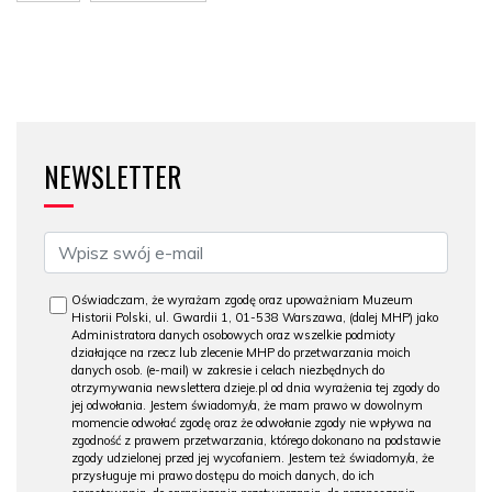
NEWSLETTER
Oświadczam, że wyrażam zgodę oraz upoważniam Muzeum
Historii Polski, ul. Gwardii 1, 01-538 Warszawa, (dalej MHP) jako
Administratora danych osobowych oraz wszelkie podmioty
działające na rzecz lub zlecenie MHP do przetwarzania moich
danych osob. (e-mail) w zakresie i celach niezbędnych do
otrzymywania newslettera dzieje.pl od dnia wyrażenia tej zgody do
jej odwołania. Jestem świadomy/a, że mam prawo w dowolnym
momencie odwołać zgodę oraz że odwołanie zgody nie wpływa na
zgodność z prawem przetwarzania, którego dokonano na podstawie
zgody udzielonej przed jej wycofaniem. Jestem też świadomy/a, że
przysługuje mi prawo dostępu do moich danych, do ich