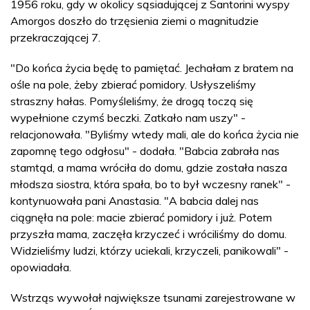
1956 roku, gdy w okolicy sąsiadującej z Santorini wyspy
Amorgos doszło do trzęsienia ziemi o magnitudzie
przekraczającej 7.
"Do końca życia będę to pamiętać. Jechałam z bratem na
ośle na pole, żeby zbierać pomidory. Usłyszeliśmy
straszny hałas. Pomyśleliśmy, że drogą toczą się
wypełnione czymś beczki. Zatkało nam uszy" -
relacjonowała. "Byliśmy wtedy mali, ale do końca życia nie
zapomnę tego odgłosu" - dodała. "Babcia zabrała nas
stamtąd, a mama wróciła do domu, gdzie została nasza
młodsza siostra, która spała, bo to był wczesny ranek" -
kontynuowała pani Anastasia. "A babcia dalej nas
ciągnęła na pole: macie zbierać pomidory i już. Potem
przyszła mama, zaczęła krzyczeć i wróciliśmy do domu.
Widzieliśmy ludzi, którzy uciekali, krzyczeli, panikowali" -
opowiadała.
Wstrząs wywołał największe tsunami zarejestrowane w