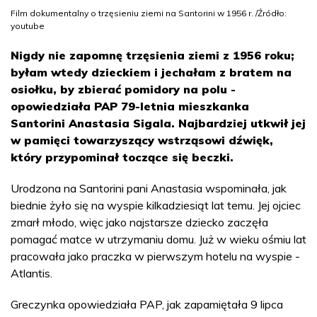
Film dokumentalny o trzęsieniu ziemi na Santorini w 1956 r. /Źródło:
youtube
Nigdy nie zapomnę trzęsienia ziemi z 1956 roku;
byłam wtedy dzieckiem i jechałam z bratem na
osiołku, by zbierać pomidory na polu -
opowiedziała PAP 79-letnia mieszkanka
Santorini Anastasia Sigala. Najbardziej utkwił jej
w pamięci towarzyszący wstrząsowi dźwięk,
który przypominał toczące się beczki.
Urodzona na Santorini pani Anastasia wspominała, jak
biednie żyło się na wyspie kilkadziesiąt lat temu. Jej ojciec
zmarł młodo, więc jako najstarsze dziecko zaczęła
pomagać matce w utrzymaniu domu. Już w wieku ośmiu lat
pracowała jako praczka w pierwszym hotelu na wyspie -
Atlantis.
Greczynka opowiedziała PAP, jak zapamiętała 9 lipca