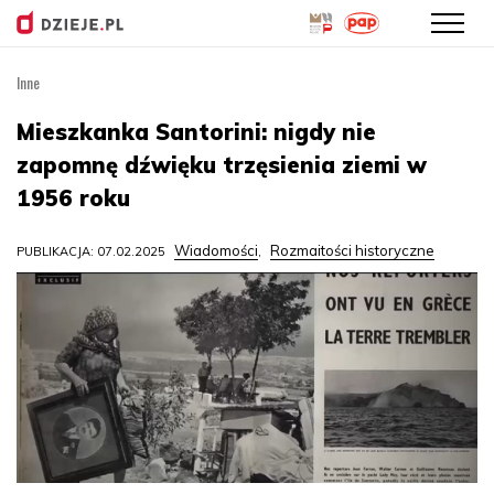
Inne
Przejdź
do
Mieszkanka Santorini: nigdy nie
treści
zapomnę dźwięku trzęsienia ziemi w
1956 roku
Wiadomości
Rozmaitości historyczne
PUBLIKACJA: 07.02.2025
,