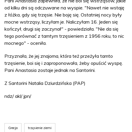
Pani Anastasia zapewniła, że nie boi się wstrząsów, jakie
od kilku dni są odczuwane na wyspie. "Nawet nie wstaję
z łóżka, gdy się trzęsie. Nie boję się. Ostatniej nocy były
mocne wstrząsy, liczyłam je. Naliczyłam 16. Jeden się
kończył, drugi się zaczynał" - powiedziała. "Nie da się
tego porównać z tamtym trzęsieniem z 1956 roku, to nic
mocnego" - oceniła.
Przyznała, że jej znajoma, która też przeżyła tamto
trzęsienie, boi się i zaproponowała, żeby opuścić wyspę.
Pani Anastasia zostaje jednak na Santorini.
Z Santorini Natalia Dziurdzińska (PAP)
ndz/ akl/ jpn/
Grecja
trzęsienie ziemi