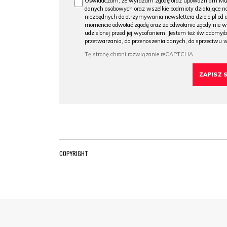
Oświadczam, że wyrażam zgodę oraz upoważniam Muzeu
danych osobowych oraz wszelkie podmioty działające na
niezbędnych do otrzymywania newslettera dzieje.pl od
momencie odwołać zgodę oraz że odwołanie zgody nie 
udzielonej przed jej wycofaniem. Jestem też świadomy/a
przetwarzania, do przenoszenia danych, do sprzeciwu 
COPYRIGHT