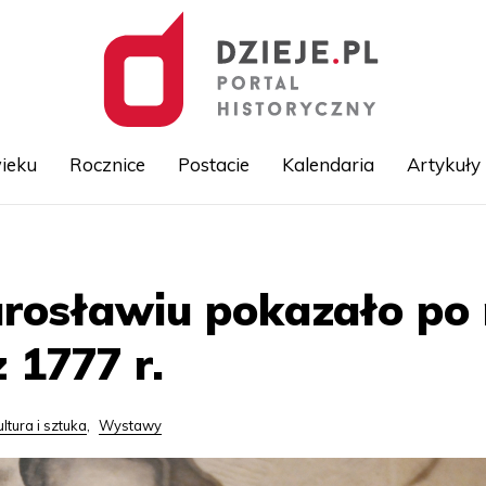
ieku
Rocznice
Postacie
Kalendaria
Artykuły
Przejdź
do
treści
rosławiu pokazało po 
 1777 r.
ultura i sztuka
,
Wystawy