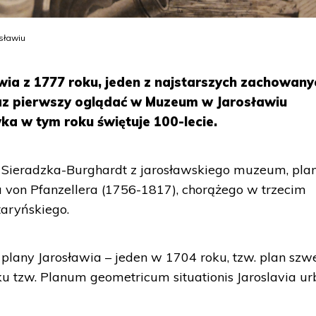
osławiu
wia z 1777 roku, jeden z najstarszych zachowany
az pierwszy oglądać w Muzeum w Jarosławiu
ka w tym roku świętuje 100-lecie.
a Sieradzka-Burghardt z jarosławskiego muzeum, pla
 von Pfanzellera (1756-1817), chorążego w trzecim
taryńskiego.
plany Jarosławia – jeden w 1704 roku, tzw. plan szwe
ku tzw. Planum geometricum situationis Jaroslavia ur