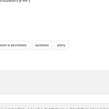
o muzeum.(PAP)
eum w Jarosławiu
wystawa
plany