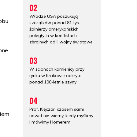
02
Władze USA poszukują
 obu
szczątków ponad 81 tys.
żołnierzy amerykańskich
poległych w konfliktach
zbrojnych od II wojny światowej
one
03
W ścianach kamienicy przy
rynku w Krakowie odkryto
ponad 100-letnie szyny
04
Prof. Klęczar: czasem sami
niem
nawet nie wiemy, kiedy myślimy
i mówimy Homerem