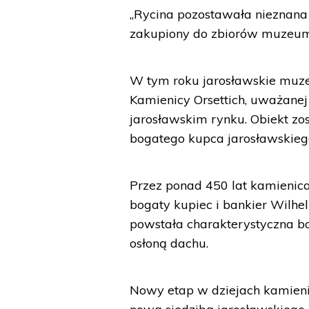
„Rycina pozostawała nieznana
zakupiony do zbiorów muzeum”
W tym roku jarosławskie muzeu
Kamienicy Orsettich, uważane
jarosławskim rynku. Obiekt zos
bogatego kupca jarosławskieg
Przez ponad 450 lat kamienica 
bogaty kupiec i bankier Wilhel
powstała charakterystyczna b
osłoną dachu.
Nowy etap w dziejach kamienicy