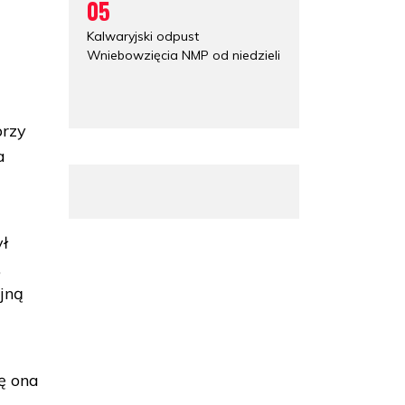
05
Kalwaryjski odpust
Wniebowzięcia NMP od niedzieli
przy
a
ył
,
jną
ię ona