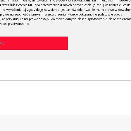
m Historii Polski, ul. Gwardii 1, 01-538 Warszawa, (dalej MHP) jako Administratora
 rzecz lub zlecenie MHP do przetwarzania moich danych osob. (e-mail) w zakresie i celac
 dnia wyrażenia tej zgody do jej odwołania. Jestem świadomy/a, że mam prawo w dowoln
wpływa na zgodność z prawem przetwarzania, którego dokonano na podstawie zgody
, że przysługuje mi prawo dostępu do moich danych, do ich sprostowania, do ograniczeni
wobec przetwarzania.