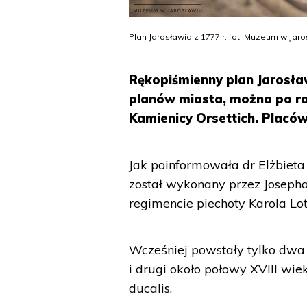
Plan Jarosławia z 1777 r. fot. Muzeum w Jar
Rękopiśmienny plan Jarosła
planów miasta, można po r
Kamienicy Orsettich. Placów
Jak poinformowała dr Elżbiet
został wykonany przez Josepha
regimencie piechoty Karola Lo
Wcześniej powstały tylko dwa 
i drugi około połowy XVIII wie
ducalis.