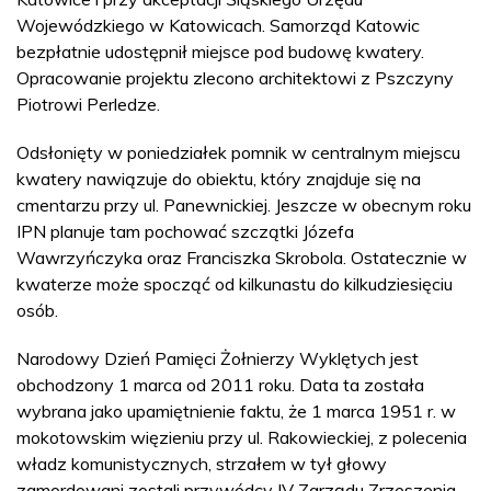
Wojewódzkiego w Katowicach. Samorząd Katowic
bezpłatnie udostępnił miejsce pod budowę kwatery.
Opracowanie projektu zlecono architektowi z Pszczyny
Piotrowi Perledze.
Odsłonięty w poniedziałek pomnik w centralnym miejscu
kwatery nawiązuje do obiektu, który znajduje się na
cmentarzu przy ul. Panewnickiej. Jeszcze w obecnym roku
IPN planuje tam pochować szczątki Józefa
Wawrzyńczyka oraz Franciszka Skrobola. Ostatecznie w
kwaterze może spocząć od kilkunastu do kilkudziesięciu
osób.
Narodowy Dzień Pamięci Żołnierzy Wyklętych jest
obchodzony 1 marca od 2011 roku. Data ta została
wybrana jako upamiętnienie faktu, że 1 marca 1951 r. w
mokotowskim więzieniu przy ul. Rakowieckiej, z polecenia
władz komunistycznych, strzałem w tył głowy
zamordowani zostali przywódcy IV Zarządu Zrzeszenia