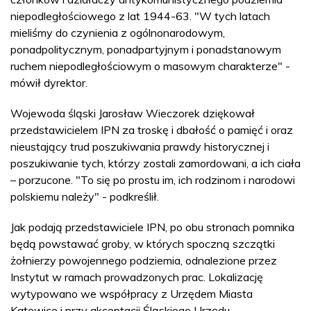
niepodległościowego z lat 1944-63. "W tych latach
mieliśmy do czynienia z ogólnonarodowym,
ponadpolitycznym, ponadpartyjnym i ponadstanowym
ruchem niepodległościowym o masowym charakterze" -
mówił dyrektor.
Wojewoda śląski Jarosław Wieczorek dziękował
przedstawicielem IPN za troskę i dbałość o pamięć i oraz
nieustający trud poszukiwania prawdy historycznej i
poszukiwanie tych, którzy zostali zamordowani, a ich ciała
– porzucone. "To się po prostu im, ich rodzinom i narodowi
polskiemu należy" - podkreślił.
Jak podają przedstawiciele IPN, po obu stronach pomnika
będą powstawać groby, w których spoczną szczątki
żołnierzy powojennego podziemia, odnalezione przez
Instytut w ramach prowadzonych prac. Lokalizację
wytypowano we współpracy z Urzędem Miasta
Katowice i przy akceptacji Śląskiego Urzędu