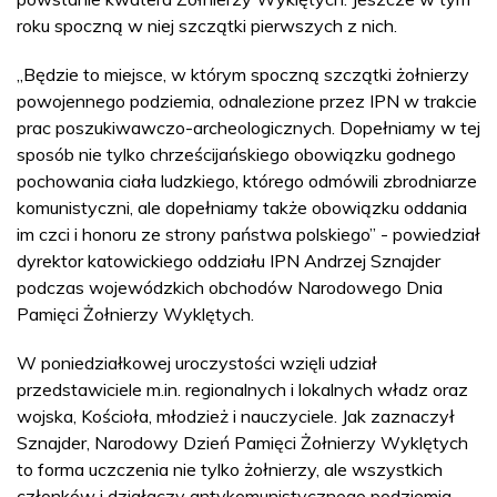
roku spoczną w niej szczątki pierwszych z nich.
„Będzie to miejsce, w którym spoczną szczątki żołnierzy
powojennego podziemia, odnalezione przez IPN w trakcie
prac poszukiwawczo-archeologicznych. Dopełniamy w tej
sposób nie tylko chrześcijańskiego obowiązku godnego
pochowania ciała ludzkiego, którego odmówili zbrodniarze
komunistyczni, ale dopełniamy także obowiązku oddania
im czci i honoru ze strony państwa polskiego” - powiedział
dyrektor katowickiego oddziału IPN Andrzej Sznajder
podczas wojewódzkich obchodów Narodowego Dnia
Pamięci Żołnierzy Wyklętych.
W poniedziałkowej uroczystości wzięli udział
przedstawiciele m.in. regionalnych i lokalnych władz oraz
wojska, Kościoła, młodzież i nauczyciele. Jak zaznaczył
Sznajder, Narodowy Dzień Pamięci Żołnierzy Wyklętych
to forma uczczenia nie tylko żołnierzy, ale wszystkich
członków i działaczy antykomunistycznego podziemia