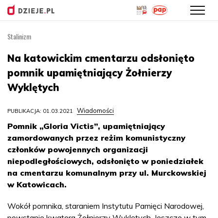
Stalinizm
Przejdź
do
Na katowickim cmentarzu odsłonięto
treści
pomnik upamiętniający Żołnierzy
Wyklętych
Wiadomości
PUBLIKACJA: 01.03.2021
Pomnik „Gloria Victis”, upamiętniający
zamordowanych przez reżim komunistyczny
członków powojennych organizacji
niepodległościowych, odsłonięto w poniedziałek
na cmentarzu komunalnym przy ul. Murckowskiej
w Katowicach.
Wokół pomnika, staraniem Instytutu Pamięci Narodowej,
powstanie kwatera Żołnierzy Wyklętych. Jeszcze w tym