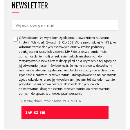
NEWSLETTER
Oświadczam, że wyrażam zgodę oraz upoważniam Muzeum
Historii Polski, ul. Gwardii 1, 01-538 Warszawa, (dalej MHP) jako
Administratora danych osobowych oraz wszelkie podmioty
działające na rzecz lub zlecenie MHP do przetwarzania moich
danych osob. (e-mail) w zakresie i celach niezbędnych do
otrzymywania newslettera dzieje.pl od dnia wyrażenia tej zgody do
jej odwołania. Jestem świadomy/a, że mam prawo w dowolnym
momencie odwołać zgodę oraz że odwołanie zgody nie wpływa na
zgodność z prawem przetwarzania, którego dokonano na podstawie
zgody udzielonej przed jej wycofaniem. Jestem też świadomy/a, że
przysługuje mi prawo dostępu do moich danych, do ich
sprostowania, do ograniczenia przetwarzania, do przenoszenia
danych, do sprzeciwu wobec przetwarzania.