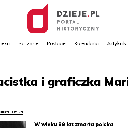
ieku
Rocznice
Postacie
Kalendaria
Artykuły
Przejdź
do
treści
acistka i graficzka Ma
ultura i sztuka
W wieku 89 lat zmarła polska