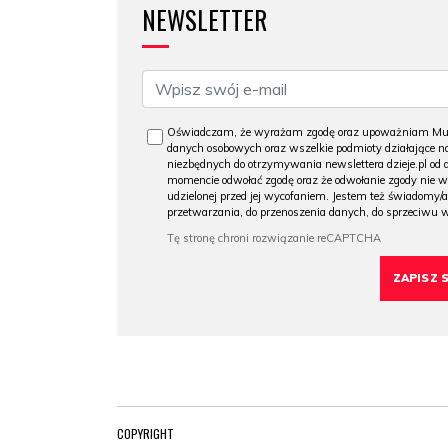
NEWSLETTER
Oświadczam, że wyrażam zgodę oraz upoważniam Muzeu
danych osobowych oraz wszelkie podmioty działające na
niezbędnych do otrzymywania newslettera dzieje.pl od
momencie odwołać zgodę oraz że odwołanie zgody nie 
udzielonej przed jej wycofaniem. Jestem też świadomy/a
przetwarzania, do przenoszenia danych, do sprzeciwu 
COPYRIGHT