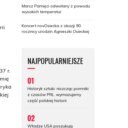
Marsz Pamięci odwołany z powodu
wysokich temperatur
,
Koncert novOsiecka z okazji 90.
rii
rocznicy urodzin Agnieszki Osieckiej
NAJPOPULARNIEJSZE
37 r.
01
emię
nryka
Historyk sztuki: niszcząc pomniki
kiej
z czasów PRL, wymazujemy
część polskiej historii
02
Władze USA poszukują