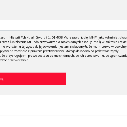
m Historii Polski, ul. Gwardii 1, 01-538 Warszawa, (dalej MHP) jako Administratora
 rzecz lub zlecenie MHP do przetwarzania moich danych osob. (e-mail) w zakresie i celac
 dnia wyrażenia tej zgody do jej odwołania. Jestem świadomy/a, że mam prawo w dowoln
wpływa na zgodność z prawem przetwarzania, którego dokonano na podstawie zgody
, że przysługuje mi prawo dostępu do moich danych, do ich sprostowania, do ograniczeni
wobec przetwarzania.