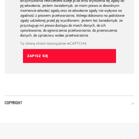
otrzymywania newslettera dzieje.pl od dnia wyrażenia tej zgody do
jej odwołania. Jestem świadomy/a, że mam prawo w dowolnym
momencie odwołać zgodę oraz że odwołanie zgody nie wpływa na
zgodność z prawem przetwarzania, którego dokonano na podstawie
zgody udzielonej przed jej wycofaniem. Jestem też świadomy/a, że
przysługuje mi prawo dostępu do moich danych, do ich
sprostowania, do ograniczenia przetwarzania, do przenoszenia
danych, do sprzeciwu wobec przetwarzania.
COPYRIGHT
Menu Footer