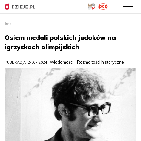
Inne
Przejdź
do
Osiem medali polskich judoków na
treści
igrzyskach olimpijskich
Wiadomości
Rozmaitości historyczne
PUBLIKACJA: 24.07.2024
,