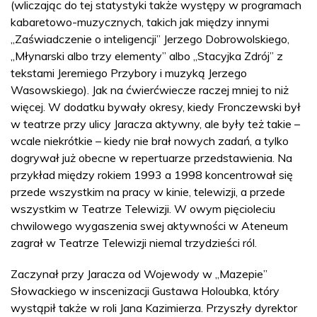
(wliczając do tej statystyki także występy w programach
kabaretowo-muzycznych, takich jak między innymi
„Zaświadczenie o inteligencji” Jerzego Dobrowolskiego,
„Młynarski albo trzy elementy” albo „Stacyjka Zdrój” z
tekstami Jeremiego Przybory i muzyką Jerzego
Wasowskiego). Jak na ćwierćwiecze raczej mniej to niż
więcej. W dodatku bywały okresy, kiedy Fronczewski był
w teatrze przy ulicy Jaracza aktywny, ale były też takie –
wcale niekrótkie – kiedy nie brał nowych zadań, a tylko
dogrywał już obecne w repertuarze przedstawienia. Na
przykład między rokiem 1993 a 1998 koncentrował się
przede wszystkim na pracy w kinie, telewizji, a przede
wszystkim w Teatrze Telewizji. W owym pięcioleciu
chwilowego wygaszenia swej aktywności w Ateneum
zagrał w Teatrze Telewizji niemal trzydzieści ról.
Zaczynał przy Jaracza od Wojewody w „Mazepie”
Słowackiego w inscenizacji Gustawa Holoubka, który
wystąpił także w roli Jana Kazimierza. Przyszły dyrektor