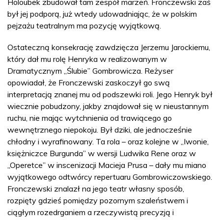
Holoubek zbudował tam zespół marzeń. Fronczewski zaś
był jej podporą, już wtedy udowadniając, że w polskim
pejzażu teatralnym ma pozycję wyjątkową.
Ostateczną konsekrację zawdzięcza Jerzemu Jarockiemu,
który dał mu rolę Henryka w realizowanym w
Dramatycznym „Ślubie” Gombrowicza. Reżyser
opowiadał, że Fronczewski zaskoczył go swą
interpretacją znanej mu od podszewki roli. Jego Henryk był
wiecznie pobudzony, jakby znajdował się w nieustannym
ruchu, nie mając wytchnienia od trawiącego go
wewnętrznego niepokoju. Był dziki, ale jednocześnie
chłodny i wyrafinowany. Ta rola – oraz kolejne w „Iwonie,
księżniczce Burgunda” w wersji Ludwika Rene oraz w
„Operetce” w inscenizacji Macieja Prusa – dały mu miano
wyjątkowego odtwórcy repertuaru Gombrowiczowskiego.
Fronczewski znalazł na jego teatr własny sposób,
rozpięty gdzieś pomiędzy pozornym szaleństwem i
ciągłym rozedrganiem a rzeczywistą precyzją i