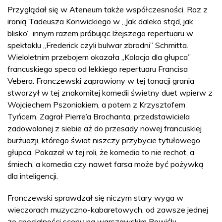
Przyglądał się w Ateneum także współczesności. Raz z
ironią Tadeusza Konwickiego w „Jak daleko stąd, jak
blisko”, innym razem próbując lżejszego repertuaru w
spektaklu „Frederick czyli bulwar zbrodni” Schmitta.
Wieloletnim przebojem okazała „Kolacja dla głupca”
francuskiego speca od lekkiego repertuaru Francisa
Vebera. Fronczewski zaprawiony w tej tonacji grania
stworzył w tej znakomitej komedii świetny duet wpierw z
Wojciechem Pszoniakiem, a potem z Krzysztofem
Tyńcem. Zagrał Pierre’a Brochanta, przedstawiciela
zadowolonej z siebie aż do przesady nowej francuskiej
burżuazji, którego świat niszczy przybycie tytułowego
głupca. Pokazał w tej roli, że komedia to nie rechot, a
śmiech, a komedia czy nawet farsa może być pożywką
dla inteligencji.
Fronczewski sprawdzał się niczym stary wyga w
wieczorach muzyczno-kabaretowych, od zawsze jednej
ze specjalności sceny na warszawskim Powiślu.