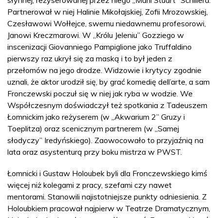
Partnerował w niej Halinie Mikołajskiej, Zofii Mrozowskiej,
Czesławowi Wołłejce, swemu niedawnemu profesorowi,
Janowi Kreczmarowi. W „Królu Jeleniu” Gozziego w
inscenizacji Giovanniego Pampiglione jako Truffaldino
pierwszy raz ukrył się za maską i to był jeden z
przełomów na jego drodze. Widzowie i krytycy zgodnie
uznali, że aktor urodził się, by grać komedię dell’arte, a sam
Fronczewski poczuł się w niej jak ryba w wodzie. We
Współczesnym doświadczył też spotkania z Tadeuszem
Łomnickim jako reżyserem (w „Akwarium 2” Gruzy i
Toeplitza) oraz scenicznym partnerem (w „Samej
słodyczy” Iredyńskiego). Zaowocowało to przyjaźnią na
lata oraz asystenturą przy boku mistrza w PWST.
Łomnicki i Gustaw Holoubek byli dla Fronczewskiego kimś
więcej niż kolegami z pracy, szefami czy nawet
mentorami. Stanowili najistotniejsze punkty odniesienia. Z
Holoubkiem pracował najpierw w Teatrze Dramatycznym,