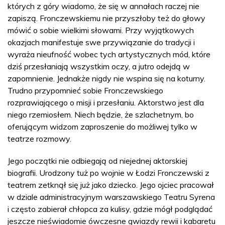
których z góry wiadomo, że się w annałach raczej nie
zapiszą. Fronczewskiemu nie przyszłoby też do głowy
mówić o sobie wielkimi słowami. Przy wyjątkowych
okazjach manifestuje swe przywiązanie do tradycji i
wyraża nieufność wobec tych artystycznych mód, które
dziś przesłaniają wszystkim oczy, a jutro odejdą w
zapomnienie. Jednakże nigdy nie wspina się na koturny.
Trudno przypomnieć sobie Fronczewskiego
rozprawiającego o misji i przesłaniu. Aktorstwo jest dla
niego rzemiosłem. Niech będzie, że szlachetnym, bo
oferującym widzom zaproszenie do możliwej tylko w
teatrze rozmowy.
Jego początki nie odbiegają od niejednej aktorskiej
biografii. Urodzony tuż po wojnie w Łodzi Fronczewski z
teatrem zetknął się już jako dziecko. Jego ojciec pracował
w dziale administracyjnym warszawskiego Teatru Syrena
i często zabierał chłopca za kulisy, gdzie mógł podglądać
jeszcze nieświadomie ówczesne gwiazdy rewii i kabaretu