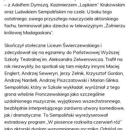
– z Adolfem Dymszą, Kazimierzem „Lopkiem” Krukowskim
oraz Ludwikiem Sempolińskim na czele. U boku tego
ostatniego, swego przyszłego nauczyciela aktorskiego
fachu, terminował jako dziecko w telewizyjnym „Żołnierzu
królowej Madagaskaru”.
Skończył stołeczne Liceum Świerczewskiego i
zdecydował się na egzaminy do Państwowej Wyższej
Szkoły Teatralnej im. Aleksandra Zelwerowicza. Trafił na
rok niezwykły, bo spotkali się tam między innymi Maciej
Englert, Andrzej Seweryn, Jerzy Zelnik, Krzysztof Gordon,
Andrzej Nardelli, Andrzej Piszczatowski i Marian Glinka.
Sempoliński, który w Szkole wykładał, wyróżniał z tego
grona właśnie Fronczewskiego jako szczególnie
uzdolnionego muzycznie, wyjątkowo wszechstronnego,
bezbłędnie interpretującego zarówno utwory komediowe,
jak i dramatyczne. To Sempoliński wyreżyserował
estradowy program „W piosence rozkwita czerwień róż”
jako aktorski dyplom wspomnianego rocznika. Odniósł on