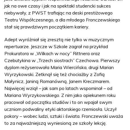
jak na owe czasy i jak na spektakl studencki sukces
niebywały, z PWST trafiając na deski prestiżowego
Teatru Współczesnego, a dla młodego Fronczewskiego
stał się prawdziwym początkiem kariery.
Adept wyróżniał się zresztą nie tylko w muzycznym
repertuarze. Jeszcze w Szkole zagrał na przykład
Prokuratora w „Wilkach w nocy” Rittnera oraz
Czebutykina w „Trzech siostrach” Czechowa. Pierwszy
dyplom reżyserowała Maria Wiercińska, drugi Marian
Wyrzykowski. Zetknął się też chociażby z Zofią
Małynicz, Janiną Romanówną, Janem Kreczmarem.
Najwięcej wziął – jak sam po latach wspominał – od
Mariana Wyrzykowskiego. Z nim jako opiekunem roku
pracował od początku studiów i to on wpajał swym
uczniom podwaliny etyki aktorskiego rzemiosła. Uczył
pokory – wobec ludzi, sztuki i świata. Fronczewski uważa
to za najważniejszą wyniesioną ze szkoły lekcję.