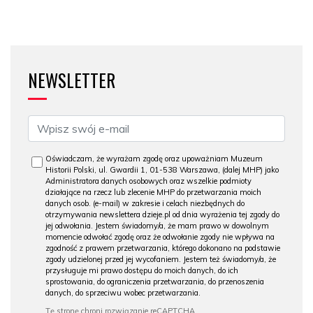
NEWSLETTER
Oświadczam, że wyrażam zgodę oraz upoważniam Muzeum
Historii Polski, ul. Gwardii 1, 01-538 Warszawa, (dalej MHP) jako
Administratora danych osobowych oraz wszelkie podmioty
działające na rzecz lub zlecenie MHP do przetwarzania moich
danych osob. (e-mail) w zakresie i celach niezbędnych do
otrzymywania newslettera dzieje.pl od dnia wyrażenia tej zgody do
jej odwołania. Jestem świadomy/a, że mam prawo w dowolnym
momencie odwołać zgodę oraz że odwołanie zgody nie wpływa na
zgodność z prawem przetwarzania, którego dokonano na podstawie
zgody udzielonej przed jej wycofaniem. Jestem też świadomy/a, że
przysługuje mi prawo dostępu do moich danych, do ich
sprostowania, do ograniczenia przetwarzania, do przenoszenia
danych, do sprzeciwu wobec przetwarzania.