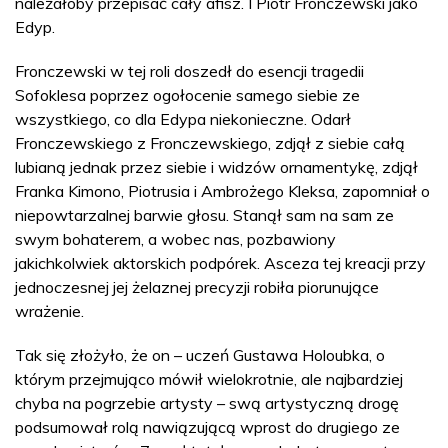
należałoby przepisać cały afisz. I Piotr Fronczewski jako
Edyp.
Fronczewski w tej roli doszedł do esencji tragedii
Sofoklesa poprzez ogołocenie samego siebie ze
wszystkiego, co dla Edypa niekonieczne. Odarł
Fronczewskiego z Fronczewskiego, zdjął z siebie całą
lubianą jednak przez siebie i widzów ornamentykę, zdjął
Franka Kimono, Piotrusia i Ambrożego Kleksa, zapomniał o
niepowtarzalnej barwie głosu. Stanął sam na sam ze
swym bohaterem, a wobec nas, pozbawiony
jakichkolwiek aktorskich podpórek. Asceza tej kreacji przy
jednoczesnej jej żelaznej precyzji robiła piorunujące
wrażenie.
Tak się złożyło, że on – uczeń Gustawa Holoubka, o
którym przejmująco mówił wielokrotnie, ale najbardziej
chyba na pogrzebie artysty – swą artystyczną drogę
podsumował rolą nawiązującą wprost do drugiego ze