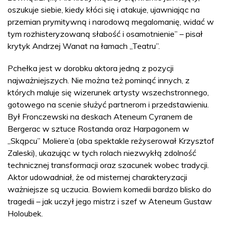
oszukuje siebie, kiedy kłóci się i atakuje, ujawniając na
przemian prymitywną i narodową megalomanię, widać w
tym rozhisteryzowaną słabość i osamotnienie” – pisał
krytyk Andrzej Wanat na łamach „Teatru”.
Pchełka jest w dorobku aktora jedną z pozycji
najważniejszych. Nie można też pominąć innych, z
których maluje się wizerunek artysty wszechstronnego,
gotowego na scenie służyć partnerom i przedstawieniu.
Był Fronczewski na deskach Ateneum Cyranem de
Bergerac w sztuce Rostanda oraz Harpagonem w
„Skąpcu” Moliere’a (oba spektakle reżyserował Krzysztof
Zaleski), ukazując w tych rolach niezwykłą zdolność
technicznej transformacji oraz szacunek wobec tradycji.
Aktor udowadniał, że od misternej charakteryzacji
ważniejsze są uczucia. Bowiem komedii bardzo blisko do
tragedii – jak uczył jego mistrz i szef w Ateneum Gustaw
Holoubek.