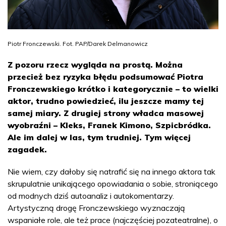
Piotr Fronczewski. Fot. PAP/Darek Delmanowicz
Z pozoru rzecz wygląda na prostą. Można
przecież bez ryzyka błędu podsumować Piotra
Fronczewskiego krótko i kategorycznie – to wielki
aktor, trudno powiedzieć, ilu jeszcze mamy tej
samej miary. Z drugiej strony władca masowej
wyobraźni – Kleks, Franek Kimono, Szpicbródka.
Ale im dalej w las, tym trudniej. Tym więcej
zagadek.
Nie wiem, czy dałoby się natrafić się na innego aktora tak
skrupulatnie unikającego opowiadania o sobie, stroniącego
od modnych dziś autoanaliz i autokomentarzy.
Artystyczną drogę Fronczewskiego wyznaczają
wspaniałe role, ale też prace (najczęściej pozateatralne), o