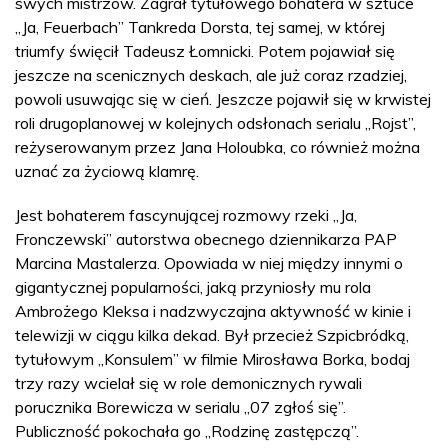
swych mistrzów. Zagrał tytułowego bohatera w sztuce
„Ja, Feuerbach” Tankreda Dorsta, tej samej, w której
triumfy święcił Tadeusz Łomnicki. Potem pojawiał się
jeszcze na scenicznych deskach, ale już coraz rzadziej,
powoli usuwając się w cień. Jeszcze pojawił się w krwistej
roli drugoplanowej w kolejnych odsłonach serialu „Rojst”,
reżyserowanym przez Jana Holoubka, co również można
uznać za życiową klamrę.
Jest bohaterem fascynującej rozmowy rzeki „Ja,
Fronczewski” autorstwa obecnego dziennikarza PAP
Marcina Mastalerza. Opowiada w niej między innymi o
gigantycznej popularności, jaką przyniosły mu rola
Ambrożego Kleksa i nadzwyczajna aktywność w kinie i
telewizji w ciągu kilka dekad. Był przecież Szpicbródką,
tytułowym „Konsulem” w filmie Mirosława Borka, bodaj
trzy razy wcielał się w role demonicznych rywali
porucznika Borewicza w serialu „07 zgłoś się”.
Publiczność pokochała go „Rodzinę zastępczą”.