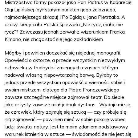
Mistrzostwo formy pokazał jako Pan Piotruś w Kabarecie
Olgi Lipińskiej (był stałym punktem jego żelaznego,
najmocniejszego składu) i Po Egidą u Jana Pietrzaka. A
czasy, kiedy cała Polska śpiewała „Nie rycz, mała, nie
rycz”? Zawczasu jednak zerwał z wizerunkiem Franka
Kimono, nie chcąc stać się jego zakładnikiem.
Mógłby i powinien doczekać się niejednej monografii.
Opowieści o aktorze, a przede wszystkim niezwykłym
człowieku w trudnych i zmiennych czasach, którym
nadawał własną niepowtarzalną barwę. Byłaby to
jednak przede wszystkim opowieść o wierności sobie i
swoim mistrzom, dlatego dla Piotra Fronczewskiego
zawsze szczególne miejsce zajmował teatr. Do siebie
jako artysty zawsze miał jednak dystans. „Wydaje mi się,
że człowiek, który zajmuję się sztuką — czy próbuje się
nią zajmować — powinien mieć w sobie pokorę wobec
ludzi, świata, natury. Jest to moim zdaniem podstawowy
warunek istnienia w sztuce — świadomość, że nie jest się