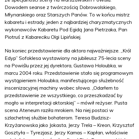
Dowodem seanse z twórczością Dobrowolskiego,
Młynarskiego oraz Starszych Panów. To w końcu mistrz
kabaretu i estrady, jeden z najbardziej charyzmatycznych
wykonawców Kabaretu Pod Egidą Jana Pietrzaka, Pan
Piotruś z Kabareciku Olgi Lipińskiej.
Na koniec przedstawienie dla aktora najważniejsze. „Król
Edyp” Sofoklesa wystawiony na jubileusz 75-lecia sceny
na Powiślu przez jej dyrektora, Gustawa Holoubka, w
marcu 2004 roku. Przedstawienie stało się programowym
wystąpieniem Holoubka, manifestującego służebność
inscenizacyjnej machiny wobec słowa. „Odarłem to
przedstawienie ze wszystkiego, co przeszkadzać by
mogło w interpretacji aktorskiej” – mówił reżyser. Pusta
scena Ateneum raziła mrokiem. Na niej postaci w
szlachetnej służbie bohaterom. Teresa Budzisz-
Krzyżanowska jako Jokasta, Jerzy Trela – Kreon, Krzysztof
Gosztyła – Tyrezjasz, Jerzy Kamas – Kapłan, właściwie