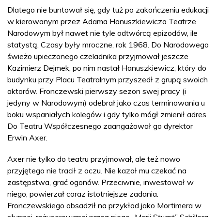
Dlatego nie buntował się, gdy tuż po zakończeniu edukacji
w kierowanym przez Adama Hanuszkiewicza Teatrze
Narodowym był nawet nie tyle odtwórcą epizodów, ile
statystą. Czasy były mroczne, rok 1968. Do Narodowego
świeżo upieczonego czeladnika przyjmował jeszcze
Kazimierz Dejmek, po nim nastał Hanuszkiewicz, który do
budynku przy Placu Teatralnym przyszedł z grupą swoich
aktorów. Fronczewski pierwszy sezon swej pracy (i
jedyny w Narodowym) odebrał jako czas terminowania u
boku wspaniałych kolegów i gdy tylko mógł zmienił adres.
Do Teatru Współczesnego zaangażował go dyrektor
Erwin Axer.
Axer nie tylko do teatru przyjmował, ale też nowo
przyjętego nie tracił z oczu. Nie kazał mu czekać na
zastępstwa, grać ogonów. Przeciwnie, inwestował w
niego, powierzał coraz istotniejsze zadania.
Fronczewskiego obsadził na przykład jako Mortimera w
słynnej, reżyserowanej przez niego „Marii Stuart” Schillera.