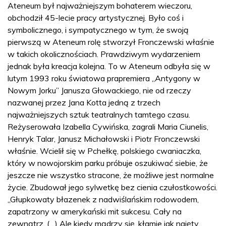
Ateneum był najważniejszym bohaterem wieczoru,
obchodził 45-lecie pracy artystycznej. Było coś i
symbolicznego, i sympatycznego w tym, że swoją
pierwszą w Ateneum rolę stworzył Fronczewski właśnie
w takich okolicznościach. Prawdziwym wydarzeniem
jednak była kreacja kolejna. To w Ateneum odbyła się w
lutym 1993 roku światowa prapremiera „Antygony w
Nowym Jorku” Janusza Głowackiego, nie od rzeczy
nazwanej przez Jana Kotta jedną z trzech
najważniejszych sztuk teatralnych tamtego czasu.
Reżyserowała Izabella Cywińska, zagrali Maria Ciunelis,
Henryk Talar, Janusz Michałowski i Piotr Fronczewski
właśnie. Wcielił się w Pchełkę, polskiego cwaniaczka,
który w nowojorskim parku próbuje oszukiwać siebie, że
jeszcze nie wszystko stracone, że możliwe jest normalne
życie. Zbudował jego sylwetkę bez cienia czułostkowości.
„Głupkowaty błazenek z nadwiślańskim rodowodem,
zapatrzony w amerykański mit sukcesu. Cały na
zewnątrz. (…) Ale kiedy mądrzy się, kłamie jak najęty,