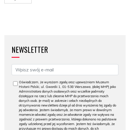
NEWSLETTER
Oświadczam, że wyrażam zgodę oraz upoważniam Muzeum
Historii Polski, ul. Gwardii 1, 01-538 Warszawa, (dalej MHP) jako
Administratora danych osobowych oraz wszelkie podmioty
działające na rzecz lub zlecenie MHP do przetwarzania moich
danych osob. (e-mail) w zakresie i celach niezbędnych do
otrzymywania newslettera dzieje.pl od dnia wyrażenia tej zgody do
jej odwołania. Jestem świadomy/a, że mam prawo w dowolnym
momencie odwołać zgodę oraz że odwołanie zgody nie wpływa na
zgodność z prawem przetwarzania, którego dokonano na podstawie
zgody udzielonej przed jej wycofaniem. Jestem też świadomy/a, że
przysługuje mi prawo dostępu do moich danych, do ich