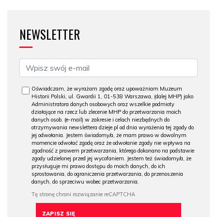
NEWSLETTER
Oświadczam, że wyrażam zgodę oraz upoważniam Muzeum
Historii Polski, ul. Gwardii 1, 01-538 Warszawa, (dalej MHP) jako
Administratora danych osobowych oraz wszelkie podmioty
działające na rzecz lub zlecenie MHP do przetwarzania moich
danych osob. (e-mail) w zakresie i celach niezbędnych do
otrzymywania newslettera dzieje.pl od dnia wyrażenia tej zgody do
jej odwołania. Jestem świadomy/a, że mam prawo w dowolnym
momencie odwołać zgodę oraz że odwołanie zgody nie wpływa na
zgodność z prawem przetwarzania, którego dokonano na podstawie
zgody udzielonej przed jej wycofaniem. Jestem też świadomy/a, że
przysługuje mi prawo dostępu do moich danych, do ich
sprostowania, do ograniczenia przetwarzania, do przenoszenia
danych, do sprzeciwu wobec przetwarzania.