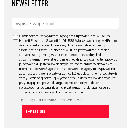
NEWSLETTER
Oświadczam, że wyrażam zgodę oraz upoważniam Muzeum
Historii Polski, ul. Gwardii 1, 01-538 Warszawa, (dalej MHP) jako
Administratora danych osobowych oraz wszelkie podmioty
działające na rzecz lub zlecenie MHP do przetwarzania moich
danych osob. (e-mail) w zakresie i celach niezbędnych do
otrzymywania newslettera dzieje.pl od dnia wyrażenia tej zgody do
jej odwołania. Jestem świadomy/a, że mam prawo w dowolnym
momencie odwołać zgodę oraz że odwołanie zgody nie wpływa na
zgodność z prawem przetwarzania, którego dokonano na podstawie
zgody udzielonej przed jej wycofaniem. Jestem też świadomy/a, że
przysługuje mi prawo dostępu do moich danych, do ich
sprostowania, do ograniczenia przetwarzania, do przenoszenia
danych, do sprzeciwu wobec przetwarzania.