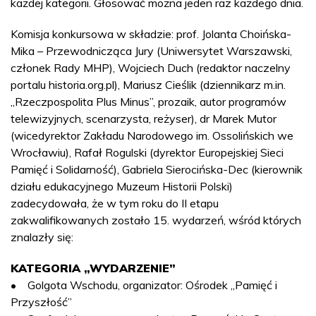
każdej kategorii.
Głosować można jeden raz każdego dnia.
Komisja konkursowa w składzie: prof. Jolanta Choińska-
Mika – Przewodnicząca Jury (Uniwersytet Warszawski,
członek Rady MHP), Wojciech Duch (redaktor naczelny
portalu historia.org.pl), Mariusz Cieślik (dziennikarz m.in.
„Rzeczpospolita Plus Minus”, prozaik, autor programów
telewizyjnych, scenarzysta, reżyser), dr Marek Mutor
(wicedyrektor Zakładu Narodowego im. Ossolińskich we
Wrocławiu), Rafał Rogulski (dyrektor Europejskiej Sieci
Pamięć i Solidarność), Gabriela Sierocińska-Dec (kierownik
działu edukacyjnego Muzeum Historii Polski)
zadecydowała, że w tym roku do II etapu
zakwalifikowanych zostało 15. wydarzeń, wśród których
znalazły się:
KATEGORIA „WYDARZENIE”
• Golgota Wschodu, organizator: Ośrodek „Pamięć i
Przyszłość”