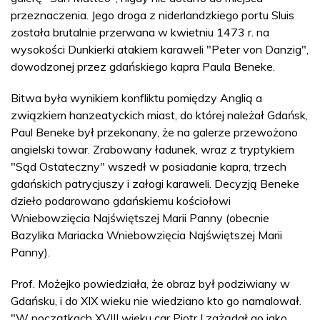
przeznaczenia. Jego droga z niderlandzkiego portu Sluis
została brutalnie przerwana w kwietniu 1473 r. na
wysokości Dunkierki atakiem karaweli "Peter von Danzig",
dowodzonej przez gdańskiego kapra Paula Beneke.
Bitwa była wynikiem konfliktu pomiędzy Anglią a
związkiem hanzeatyckich miast, do której należał Gdańsk,
Paul Beneke był przekonany, że na galerze przewożono
angielski towar. Zrabowany ładunek, wraz z tryptykiem
"Sąd Ostateczny" wszedł w posiadanie kapra, trzech
gdańskich patrycjuszy i załogi karaweli. Decyzją Beneke
dzieło podarowano gdańskiemu kościołowi
Wniebowzięcia Najświętszej Marii Panny (obecnie
Bazylika Mariacka Wniebowzięcia Najświętszej Marii
Panny).
Prof. Możejko powiedziała, że obraz był podziwiany w
Gdańsku, i do XIX wieku nie wiedziano kto go namalował.
"W początkach XVIII wieku car Piotr I zażądał go jako