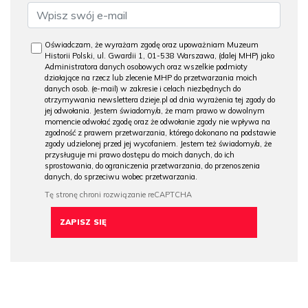
Oświadczam, że wyrażam zgodę oraz upoważniam Muzeum
Historii Polski, ul. Gwardii 1, 01-538 Warszawa, (dalej MHP) jako
Administratora danych osobowych oraz wszelkie podmioty
działające na rzecz lub zlecenie MHP do przetwarzania moich
danych osob. (e-mail) w zakresie i celach niezbędnych do
otrzymywania newslettera dzieje.pl od dnia wyrażenia tej zgody do
jej odwołania. Jestem świadomy/a, że mam prawo w dowolnym
momencie odwołać zgodę oraz że odwołanie zgody nie wpływa na
zgodność z prawem przetwarzania, którego dokonano na podstawie
zgody udzielonej przed jej wycofaniem. Jestem też świadomy/a, że
przysługuje mi prawo dostępu do moich danych, do ich
sprostowania, do ograniczenia przetwarzania, do przenoszenia
danych, do sprzeciwu wobec przetwarzania.