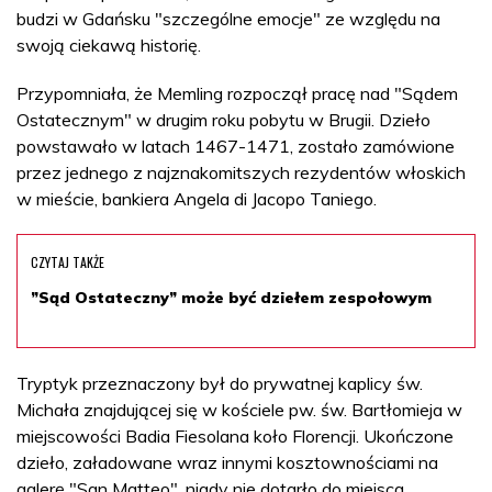
budzi w Gdańsku "szczególne emocje" ze względu na
swoją ciekawą historię.
Przypomniała, że Memling rozpoczął pracę nad "Sądem
Ostatecznym" w drugim roku pobytu w Brugii. Dzieło
powstawało w latach 1467-1471, zostało zamówione
przez jednego z najznakomitszych rezydentów włoskich
w mieście, bankiera Angela di Jacopo Taniego.
CZYTAJ TAKŻE
”Sąd Ostateczny” może być dziełem zespołowym
Tryptyk przeznaczony był do prywatnej kaplicy św.
Michała znajdującej się w kościele pw. św. Bartłomieja w
miejscowości Badia Fiesolana koło Florencji. Ukończone
dzieło, załadowane wraz innymi kosztownościami na
galerę "San Matteo", nigdy nie dotarło do miejsca