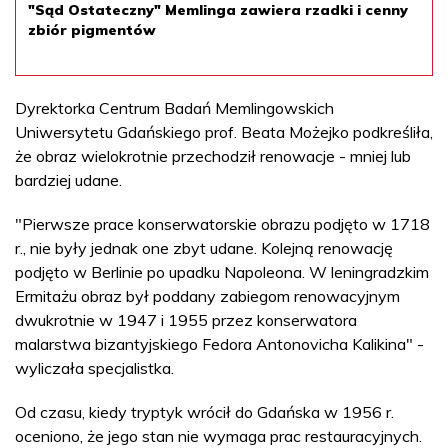
"Sąd Ostateczny" Memlinga zawiera rzadki i cenny
zbiór pigmentów
Dyrektorka Centrum Badań Memlingowskich
Uniwersytetu Gdańskiego prof. Beata Możejko podkreśliła,
że obraz wielokrotnie przechodził renowacje - mniej lub
bardziej udane.
"Pierwsze prace konserwatorskie obrazu podjęto w 1718
r., nie były jednak one zbyt udane. Kolejną renowację
podjęto w Berlinie po upadku Napoleona. W leningradzkim
Ermitażu obraz był poddany zabiegom renowacyjnym
dwukrotnie w 1947 i 1955 przez konserwatora
malarstwa bizantyjskiego Fedora Antonovicha Kalikina" -
wyliczała specjalistka.
Od czasu, kiedy tryptyk wrócił do Gdańska w 1956 r.
oceniono, że jego stan nie wymaga prac restauracyjnych.