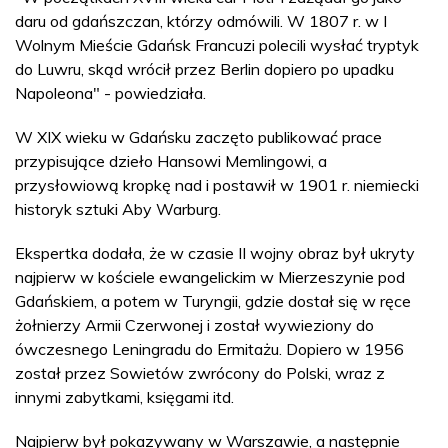
daru od gdańszczan, którzy odmówili. W 1807 r. w I
Wolnym Mieście Gdańsk Francuzi polecili wysłać tryptyk
do Luwru, skąd wrócił przez Berlin dopiero po upadku
Napoleona" - powiedziała.
W XIX wieku w Gdańsku zaczęto publikować prace
przypisujące dzieło Hansowi Memlingowi, a
przysłowiową kropkę nad i postawił w 1901 r. niemiecki
historyk sztuki Aby Warburg.
Ekspertka dodała, że w czasie II wojny obraz był ukryty
najpierw w kościele ewangelickim w Mierzeszynie pod
Gdańskiem, a potem w Turyngii, gdzie dostał się w ręce
żołnierzy Armii Czerwonej i został wywieziony do
ówczesnego Leningradu do Ermitażu. Dopiero w 1956
został przez Sowietów zwrócony do Polski, wraz z
innymi zabytkami, księgami itd.
Najpierw był pokazywany w Warszawie, a następnie