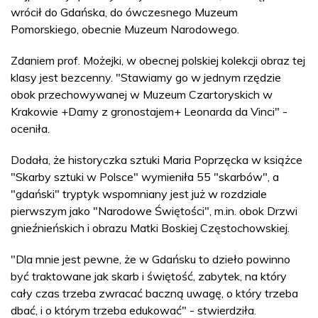
wrócił do Gdańska, do ówczesnego Muzeum
Pomorskiego, obecnie Muzeum Narodowego.
Zdaniem prof. Możejki, w obecnej polskiej kolekcji obraz tej
klasy jest bezcenny. "Stawiamy go w jednym rzędzie
obok przechowywanej w Muzeum Czartoryskich w
Krakowie +Damy z gronostajem+ Leonarda da Vinci" -
oceniła.
Dodała, że historyczka sztuki Maria Poprzęcka w książce
"Skarby sztuki w Polsce" wymieniła 55 "skarbów", a
"gdański" tryptyk wspomniany jest już w rozdziale
pierwszym jako "Narodowe Świętości", m.in. obok Drzwi
gnieźnieńskich i obrazu Matki Boskiej Częstochowskiej.
"Dla mnie jest pewne, że w Gdańsku to dzieło powinno
być traktowane jak skarb i świętość, zabytek, na który
cały czas trzeba zwracać baczną uwagę, o który trzeba
dbać, i o którym trzeba edukować" - stwierdziła.