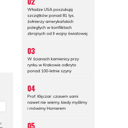
02
Władze USA poszukują
szczątków ponad 81 tys.
żołnierzy amerykańskich
poległych w konfliktach
zbrojnych od II wojny światowej
03
W ścianach kamienicy przy
rynku w Krakowie odkryto
ponad 100-letnie szyny
04
Prof. Klęczar: czasem sami
nawet nie wiemy, kiedy myślimy
i mówimy Homerem
05
h