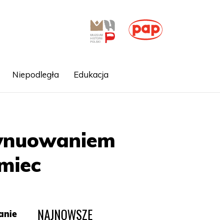
Niepodległa
Edukacja
tynuowaniem
emiec
NAJNOWSZE
anie