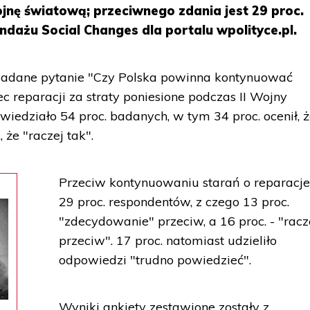
wojnę światową; przeciwnego zdania jest 29 proc.
dażu Social Changes dla portalu wpolityce.pl.
zadane pytanie "Czy Polska powinna kontynuować
c reparacji za straty poniesione podczas II Wojny
iedziało 54 proc. badanych, w tym 34 proc. ocenił, 
 że "raczej tak".
Przeciw kontynuowaniu starań o reparacje
29 proc. respondentów, z czego 13 proc.
"zdecydowanie" przeciw, a 16 proc. - "racz
przeciw". 17 proc. natomiast udzieliło
odpowiedzi "trudno powiedzieć".
Wyniki ankiety zestawione zostały z