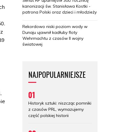
Senat RP upamiętnił 300. rocznicę
kanonizacji św. Stanisława Kostki -
ch
patrona Polski oraz dzieci i młodzieży
50.
Rekordowo niski poziom wody w
ez
Dunaju ujawnił kadłuby floty
Wehrmachtu z czasów II wojny
89
światowej
NAJPOPULARNIEJSZE
01
,
ie
Historyk sztuki: niszcząc pomniki
z czasów PRL, wymazujemy
część polskiej historii