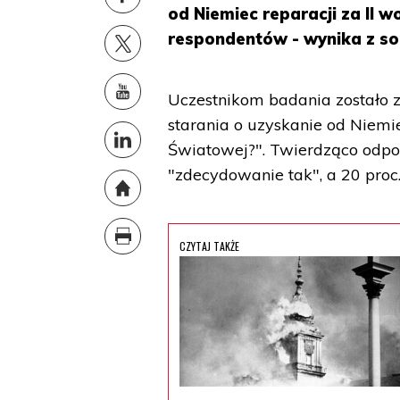
od Niemiec reparacji za II 
respondentów - wynika z son
Uczestnikom badania zostało 
starania o uzyskanie od Niemie
Światowej?". Twierdząco odpow
"zdecydowanie tak", a 20 proc.,
CZYTAJ TAKŻE