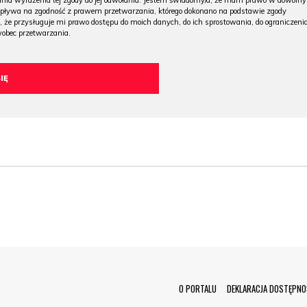
 dnia wyrażenia tej zgody do jej odwołania. Jestem świadomy/a, że mam prawo w dowoln
wpływa na zgodność z prawem przetwarzania, którego dokonano na podstawie zgody
, że przysługuje mi prawo dostępu do moich danych, do ich sprostowania, do ograniczeni
wobec przetwarzania.
Menu Footer
O PORTALU
DEKLARACJA DOSTĘPNO