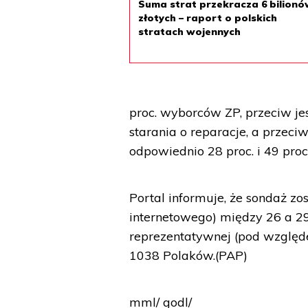
Suma strat przekracza 6 bilion
złotych – raport o polskich
stratach wojennych
proc. wyborców ZP, przeciw je
starania o reparacje, a przeci
odpowiednio 28 proc. i 49 proc
Portal informuje, że sondaż 
internetowego) między 26 a 29 
reprezentatywnej (pod względe
1038 Polaków.(PAP)
mml/ godl/