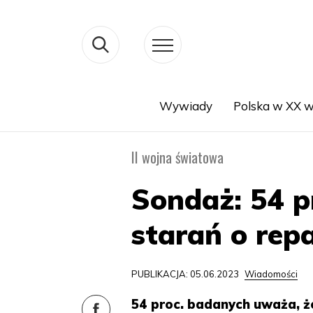
Wywiady
Polska w XX w
Search
II wojna światowa
Sondaż: 54 
starań o repa
PUBLIKACJA: 05.06.2023
Wiadomości
54 proc. badanych uważa, ż