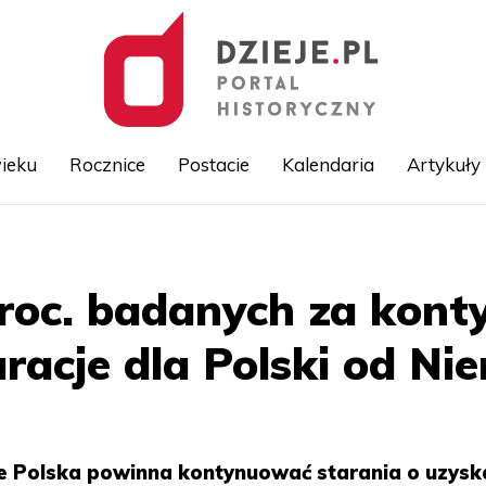
ieku
Rocznice
Postacie
Kalendaria
Artykuły
Przejdź
do
treści
proc. badanych za kon
racje dla Polski od Ni
e Polska powinna kontynuować starania o uzysk