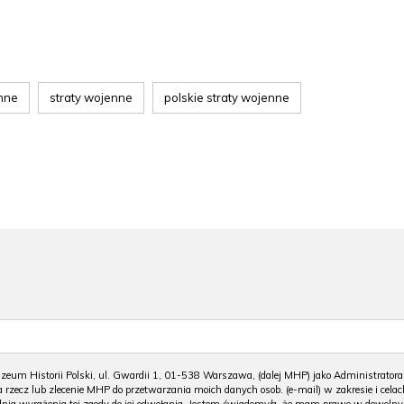
enne
straty wojenne
polskie straty wojenne
m Historii Polski, ul. Gwardii 1, 01-538 Warszawa, (dalej MHP) jako Administratora
 rzecz lub zlecenie MHP do przetwarzania moich danych osob. (e-mail) w zakresie i celac