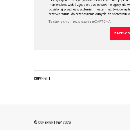
niezbędnych do otrzymywania newslettera dzieje.pl od
momencie odwołać zgodę oraz że odwołanie zgody nie 
udzielonej przed jej wycofaniem. Jestem też świadomy/a
przetwarzania, do przenoszenia danych, do sprzeciwu 
COPYRIGHT
© COPYRIGHT PAP 2026