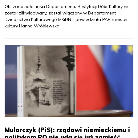
Obszar działalności Departamentu Restytucji Dóbr Kultury nie
został zlikwidowany, został włączony w Departament
Dziedzictwa Kulturowego MKiDN - powiedziała PAP minister
kultury Hanna Wróblewska.
Mularczyk (PiS): rządowi niemieckiemu i
politykom PO nie uda się już zamieść