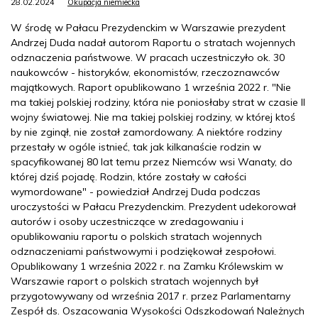
28.02.2024
Okupacja niemiecka
W środę w Pałacu Prezydenckim w Warszawie prezydent
Andrzej Duda nadał autorom Raportu o stratach wojennych
odznaczenia państwowe. W pracach uczestniczyło ok. 30
naukowców - historyków, ekonomistów, rzeczoznawców
majątkowych. Raport opublikowano 1 września 2022 r. "Nie
ma takiej polskiej rodziny, która nie poniosłaby strat w czasie II
wojny światowej. Nie ma takiej polskiej rodziny, w której ktoś
by nie zginął, nie został zamordowany. A niektóre rodziny
przestały w ogóle istnieć, tak jak kilkanaście rodzin w
spacyfikowanej 80 lat temu przez Niemców wsi Wanaty, do
której dziś pojadę. Rodzin, które zostały w całości
wymordowane" - powiedział Andrzej Duda podczas
uroczystości w Pałacu Prezydenckim. Prezydent udekorował
autorów i osoby uczestniczące w zredagowaniu i
opublikowaniu raportu o polskich stratach wojennych
odznaczeniami państwowymi i podziękował zespołowi.
Opublikowany 1 września 2022 r. na Zamku Królewskim w
Warszawie raport o polskich stratach wojennych był
przygotowywany od września 2017 r. przez Parlamentarny
Zespół ds. Oszacowania Wysokości Odszkodowań Należnych