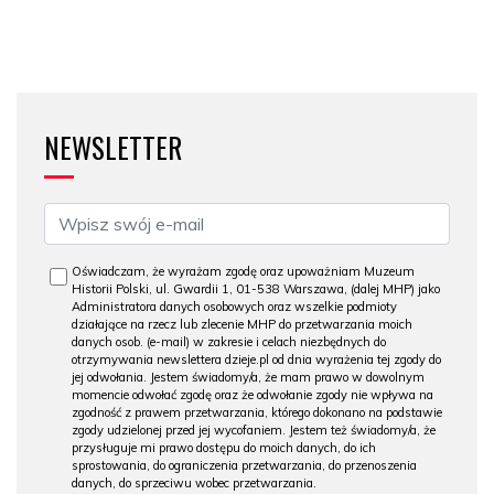
NEWSLETTER
Oświadczam, że wyrażam zgodę oraz upoważniam Muzeum
Historii Polski, ul. Gwardii 1, 01-538 Warszawa, (dalej MHP) jako
Administratora danych osobowych oraz wszelkie podmioty
działające na rzecz lub zlecenie MHP do przetwarzania moich
danych osob. (e-mail) w zakresie i celach niezbędnych do
otrzymywania newslettera dzieje.pl od dnia wyrażenia tej zgody do
jej odwołania. Jestem świadomy/a, że mam prawo w dowolnym
momencie odwołać zgodę oraz że odwołanie zgody nie wpływa na
zgodność z prawem przetwarzania, którego dokonano na podstawie
zgody udzielonej przed jej wycofaniem. Jestem też świadomy/a, że
przysługuje mi prawo dostępu do moich danych, do ich
sprostowania, do ograniczenia przetwarzania, do przenoszenia
danych, do sprzeciwu wobec przetwarzania.