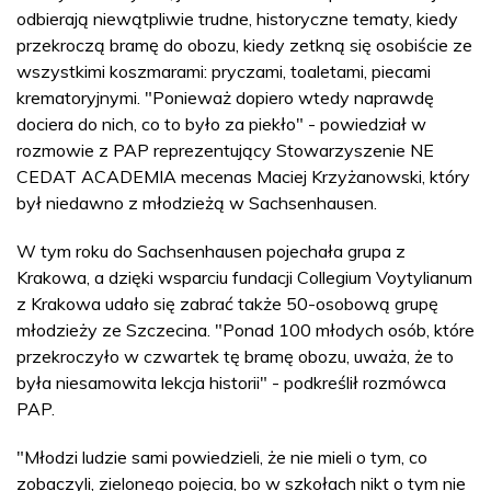
odbierają niewątpliwie trudne, historyczne tematy, kiedy
przekroczą bramę do obozu, kiedy zetkną się osobiście ze
wszystkimi koszmarami: pryczami, toaletami, piecami
krematoryjnymi. "Ponieważ dopiero wtedy naprawdę
dociera do nich, co to było za piekło" - powiedział w
rozmowie z PAP reprezentujący Stowarzyszenie NE
CEDAT ACADEMIA mecenas Maciej Krzyżanowski, który
był niedawno z młodzieżą w Sachsenhausen.
W tym roku do Sachsenhausen pojechała grupa z
Krakowa, a dzięki wsparciu fundacji Collegium Voytylianum
z Krakowa udało się zabrać także 50-osobową grupę
młodzieży ze Szczecina. "Ponad 100 młodych osób, które
przekroczyło w czwartek tę bramę obozu, uważa, że to
była niesamowita lekcja historii" - podkreślił rozmówca
PAP.
"Młodzi ludzie sami powiedzieli, że nie mieli o tym, co
zobaczyli, zielonego pojęcia, bo w szkołach nikt o tym nie