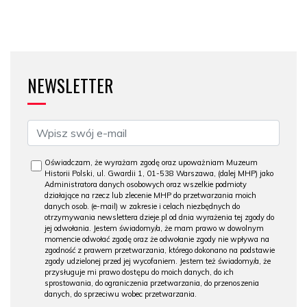
NEWSLETTER
Oświadczam, że wyrażam zgodę oraz upoważniam Muzeum
Historii Polski, ul. Gwardii 1, 01-538 Warszawa, (dalej MHP) jako
Administratora danych osobowych oraz wszelkie podmioty
działające na rzecz lub zlecenie MHP do przetwarzania moich
danych osob. (e-mail) w zakresie i celach niezbędnych do
otrzymywania newslettera dzieje.pl od dnia wyrażenia tej zgody do
jej odwołania. Jestem świadomy/a, że mam prawo w dowolnym
momencie odwołać zgodę oraz że odwołanie zgody nie wpływa na
zgodność z prawem przetwarzania, którego dokonano na podstawie
zgody udzielonej przed jej wycofaniem. Jestem też świadomy/a, że
przysługuje mi prawo dostępu do moich danych, do ich
sprostowania, do ograniczenia przetwarzania, do przenoszenia
danych, do sprzeciwu wobec przetwarzania.