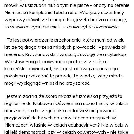
mówił, w książkach nikt o tym nie pisze - obozy na terenie
Niemiec są kompletnie tabula rasa. Wszyscy uczestnicy
wyprawy mówili, że takiego dnia, jeżeli chodzi o edukację,
to w swoim życiu nie mieli" - zauważył Krzyżanowski.
"To jest potwierdzenie przekonania, które mam od wielu
lat, że tą drogą trzeba młodych prowadzić" - powiedział
mecenas Krzyżanowski zwracając uwagę, że arcybiskup
Wiesław Śmigiel, nowy metropolita szczecińsko-
kamieński, powiedział, że to jest obowiązek naszego
pokolenia przekazać tę prawdę, tę wiedzę, żeby młodzi
mogli wyciągnąć wnioski na przyszłość.
"Jestem zdania, że skoro młodzież izraelska przyjeżdża
regularnie do Krakowa i Oświęcimia i uczestniczy w takich
marszach, to dlaczego polska młodzież nie powinna
przyjeżdżać do byłych obozów koncentracyjnych w
Niemczech właśnie w celach edukacyjnych? Nie w celu w
jakiejś demonstracji, czy w celach odwetowych - nie takie