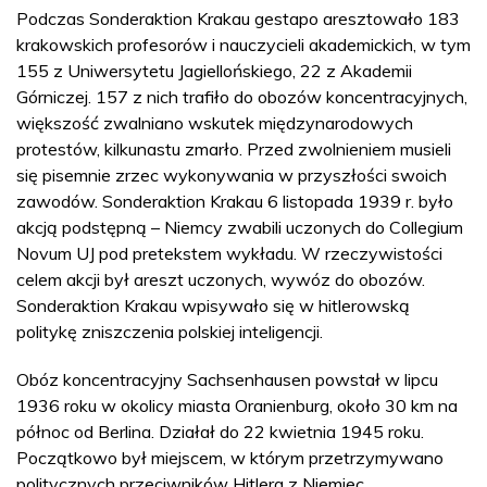
Podczas Sonderaktion Krakau gestapo aresztowało 183
krakowskich profesorów i nauczycieli akademickich, w tym
155 z Uniwersytetu Jagiellońskiego, 22 z Akademii
Górniczej. 157 z nich trafiło do obozów koncentracyjnych,
większość zwalniano wskutek międzynarodowych
protestów, kilkunastu zmarło. Przed zwolnieniem musieli
się pisemnie zrzec wykonywania w przyszłości swoich
zawodów. Sonderaktion Krakau 6 listopada 1939 r. było
akcją podstępną – Niemcy zwabili uczonych do Collegium
Novum UJ pod pretekstem wykładu. W rzeczywistości
celem akcji był areszt uczonych, wywóz do obozów.
Sonderaktion Krakau wpisywało się w hitlerowską
politykę zniszczenia polskiej inteligencji.
Obóz koncentracyjny Sachsenhausen powstał w lipcu
1936 roku w okolicy miasta Oranienburg, około 30 km na
północ od Berlina. Działał do 22 kwietnia 1945 roku.
Początkowo był miejscem, w którym przetrzymywano
politycznych przeciwników Hitlera z Niemiec.