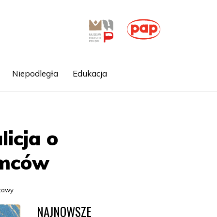
Niepodległa
Edukacja
icja o
emców
tawy
NAJNOWSZE