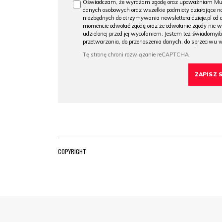
Oświadczam, że wyrażam zgodę oraz upoważniam Muzeu
danych osobowych oraz wszelkie podmioty działające na
niezbędnych do otrzymywania newslettera dzieje.pl od
momencie odwołać zgodę oraz że odwołanie zgody nie 
udzielonej przed jej wycofaniem. Jestem też świadomy/a
przetwarzania, do przenoszenia danych, do sprzeciwu 
COPYRIGHT