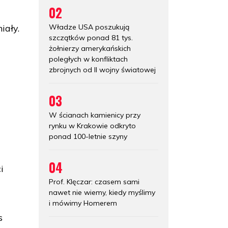
02
Władze USA poszukują
iały.
szczątków ponad 81 tys.
żołnierzy amerykańskich
poległych w konfliktach
zbrojnych od II wojny światowej
03
W ścianach kamienicy przy
rynku w Krakowie odkryto
ponad 100-letnie szyny
04
i
Prof. Klęczar: czasem sami
nawet nie wiemy, kiedy myślimy
i mówimy Homerem
s