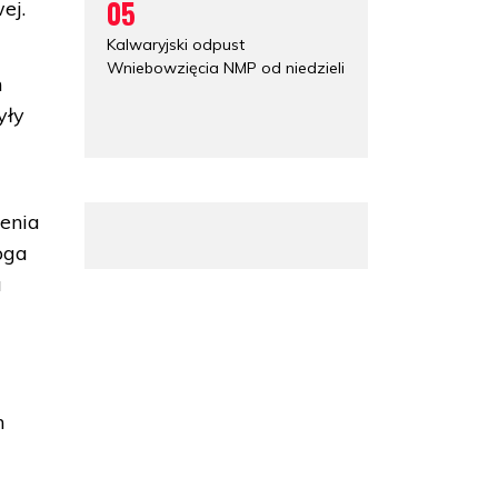
05
ej.
Kalwaryjski odpust
Wniebowzięcia NMP od niedzieli
h
yły
enia
oga
a
m