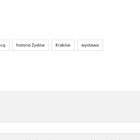
ocą
historia Żydów
Kraków
wystawa