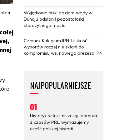
Wyjątkowo niski poziom wody w
alicja
Dunaju odsłonił pozostałości
starożytnego mostu
całej
wej,
Członek Kolegium IPN: bliskość
wyborów raczej nie skłoni do
nnej
kompromisu ws. nowego prezesa IPN
wy
NAJPOPULARNIEJSZE
tóre
01
Historyk sztuki: niszcząc pomniki
z czasów PRL, wymazujemy
część polskiej historii