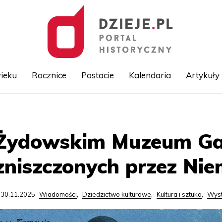
ieku
Rocznice
Postacie
Kalendaria
Artykuły
Przejdź
do
treści
ydowskim Muzeum Gal
zniszczonych przez Ni
 30.11.2025
Wiadomości
,
Dziedzictwo kulturowe
,
Kultura i sztuka
,
Wys