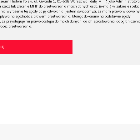
m Historii Polski, ul. Gwardii 1, 01-538 Warszawa, (dalej MHP) jako Administratora
 rzecz lub zlecenie MHP do przetwarzania moich danych osob. (e-mail) w zakresie i celac
 dnia wyrażenia tej zgody do jej odwołania. Jestem świadomy/a, że mam prawo w dowoln
wpływa na zgodność z prawem przetwarzania, którego dokonano na podstawie zgody
, że przysługuje mi prawo dostępu do moich danych, do ich sprostowania, do ograniczeni
wobec przetwarzania.