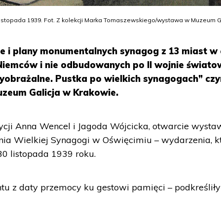
istopada 1939. Fot. Z kolekcji Marka Tomaszewskiego/wystawa w Muzeum G
ie i plany monumentalnych synagog z 13 miast w 
Niemców i nie odbudowanych po II wojnie świato
obrażalne. Pustka po wielkich synagogach” czy
uzeum Galicja w Krakowie.
ycji Anna Wencel i Jagoda Wójcicka, otwarcie wysta
enia Wielkiej Synagogi w Oświęcimiu – wydarzenia, k
30 listopada 1939 roku.
ntu z daty przemocy ku gestowi pamięci – podkreśliły