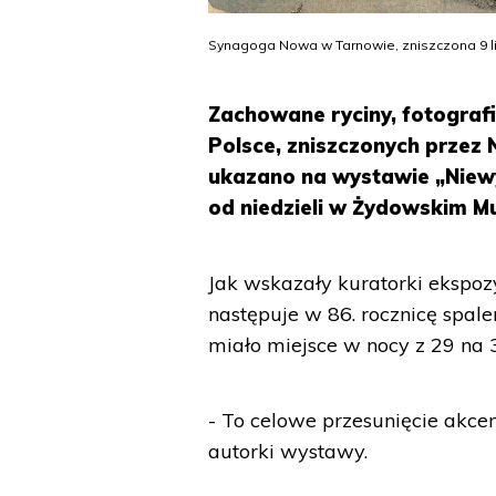
Synagoga Nowa w Tarnowie, zniszczona 9 l
Zachowane ryciny, fotograf
Polsce, zniszczonych przez 
ukazano na wystawie „Niewy
od niedzieli w Żydowskim M
Jak wskazały kuratorki ekspoz
następuje w 86. rocznicę spal
miało miejsce w nocy z 29 na 
- To celowe przesunięcie akce
autorki wystawy.