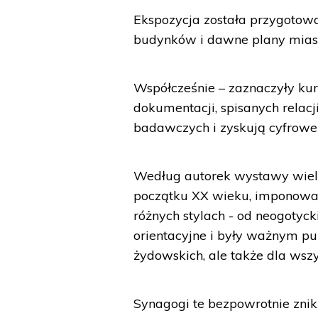
Ekspozycja została przygotowa
budynków i dawne plany miast 
Współcześnie – zaznaczyły kura
dokumentacji, spisanych relac
badawczych i zyskują cyfrowe 
Według autorek wystawy wielk
początku XX wieku, imponowały
różnych stylach - od neogotyc
orientacyjne i były ważnym pun
żydowskich, ale także dla wsz
Synagogi te bezpowrotnie zn