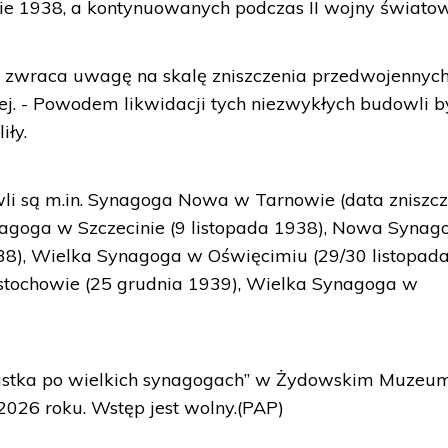
ie 1938, a kontynuowanych podczas II wojny światow
 zwraca uwagę na skalę zniszczenia przedwojennyc
ej. - Powodem likwidacji tych niezwykłych budowli b
iły.
i są m.in. Synagoga Nowa w Tarnowie (data zniszcz
nagoga w Szczecinie (9 listopada 1938), Nowa Synag
38), Wielka Synagoga w Oświęcimiu (29/30 listopad
tochowie (25 grudnia 1939), Wielka Synagoga w
ustka po wielkich synagogach” w Żydowskim Muzeu
2026 roku. Wstęp jest wolny.(PAP)