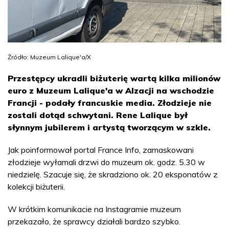
Źródło: Muzeum Lalique'a/X
Przestępcy ukradli biżuterię wartą kilka milionów
euro z Muzeum Lalique'a w Alzacji na wschodzie
Francji - podały francuskie media. Złodzieje nie
zostali dotąd schwytani. Rene Lalique był
słynnym jubilerem i artystą tworzącym w szkle.
Jak poinformował portal France Info, zamaskowani
złodzieje wyłamali drzwi do muzeum ok. godz. 5.30 w
niedzielę. Szacuje się, że skradziono ok. 20 eksponatów z
kolekcji biżuterii.
W krótkim komunikacie na Instagramie muzeum
przekazało, że sprawcy działali bardzo szybko.