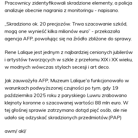
Pracownicy zidentyfikowali skradzione elementy, a policja
analizuje obecnie nagrania z monitoringu - napisano.
„Skradziono ok. 20 precjozów. Trwa szacowanie szkód,
mogą one wynieść kilka milionów euro” - przekazała
agencja AFP, powołując się na źródło zbliżone do sprawy.
Rene Lalique jest jednym z najbardziej cenionych jubilerów
i artystów tworzących w szkle z przełomu XIX i XX wieku,
w modnych wówczas stylach secesji i art deco.
Jak zauważyła AFP, Muzeum Lalique'a funkcjonowało w
warunkach podwyższonej czujności po tym, gdy 19
października 2025 roku z paryskiego Luwru zrabowano
klejnoty koronne o szacowanej wartości 88 mln euro. W
tej głośnej sprawie zatrzymano dotąd pięć osób, ale nie
udało się odzyskać skradzionych przedmiotów.(PAP)
awm/ akl/