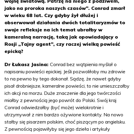
wojnę światową. Patrzę na niego z podziwem,
jako na proroka naszych czasów”. Conrad zmarł
w wieku 68 lat. Czy gdyby żył dłużej i
obserwował działania dwóch totalitaryzmów to
swoje refleksje na ich temat ubrałby w
kameralną narrację, taką jak opowiadający o
Rosji „Tajny agent”, czy raczej wielką powieść
epicką?
Dr Łukasz Jasina:
Conrad bez wątpienia myślał o
napisaniu powieści epickiej. Jeśli pozwoliłoby mu zdrowie
to na pewno by tego dokonał. Sądzę, że nawet gdyby
pisał drobniejsze, kameralne powieści, to nie umieszczałby
ich akcji na morzu. Duże znaczenie dla jego twórczości
miałby z pewnością jego powrót do Polski. Swój kraj
Conrad odwiedzałby (być może) wielokrotnie i
utrzymywał z nim bardzo ożywione kontakty. Na nowo
stałby się pisarzem polskim, choć piszącym po angielsku.
Z pewnością pojawiłyby się jego dzieła i artykuły