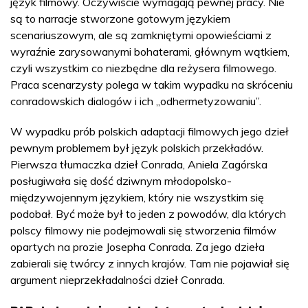
język filmowy. Oczywiście wymagają pewnej pracy. Nie
są to narracje stworzone gotowym językiem
scenariuszowym, ale są zamkniętymi opowieściami z
wyraźnie zarysowanymi bohaterami, głównym wątkiem,
czyli wszystkim co niezbędne dla reżysera filmowego.
Praca scenarzysty polega w takim wypadku na skróceniu
conradowskich dialogów i ich „odhermetyzowaniu”.
W wypadku prób polskich adaptacji filmowych jego dzieł
pewnym problemem był język polskich przekładów.
Pierwsza tłumaczka dzieł Conrada, Aniela Zagórska
posługiwała się dość dziwnym młodopolsko-
międzywojennym językiem, który nie wszystkim się
podobał. Być może był to jeden z powodów, dla których
polscy filmowy nie podejmowali się stworzenia filmów
opartych na prozie Josepha Conrada. Za jego dzieła
zabierali się twórcy z innych krajów. Tam nie pojawiał się
argument nieprzekładalności dzieł Conrada.