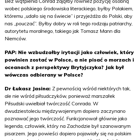
Bez wątpienia Conrad zająłby również pozycję osobną
wobec polskiego środowiska literackiego, byłby Polakiem,
któremu „udało się na świecie” i przyjeżdża do Polski, aby
nas „pouczać”. Byłby dobry w roli tego rodzaju patriarchy,
autorytetu moralnego, takiego jak Tomasz Mann dla
Niemców.
PAP: Nie wzbudzałby irytacji jako człowiek, który
powinien zostać w Polsce, a nie pisać o morzach i
oceanach z perspektywy Brytyjczyka? Jak był
wówczas odbierany w Polsce?
Dr Łukasz Jasina:
Z pewnością wśród niektórych tak,
ale nie wśród piłsudczyków, ponieważ marszałek
Piłsudski uwielbiał twórczość Conrada. W
dwudziestoleciu międzywojennym dopiero zaczynano
poznawać jego twórczość. Funkcjonował głównie jako
legenda, człowiek, który na Zachodzie był szanowanym
pisarzem. Jego powieści dopiero pojawiały się na polskim