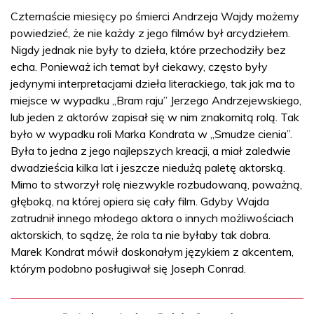
Czternaście miesięcy po śmierci Andrzeja Wajdy możemy
powiedzieć, że nie każdy z jego filmów był arcydziełem.
Nigdy jednak nie były to dzieła, które przechodziły bez
echa. Ponieważ ich temat był ciekawy, często były
jedynymi interpretacjami dzieła literackiego, tak jak ma to
miejsce w wypadku „Bram raju” Jerzego Andrzejewskiego,
lub jeden z aktorów zapisał się w nim znakomitą rolą. Tak
było w wypadku roli Marka Kondrata w „Smudze cienia”.
Była to jedna z jego najlepszych kreacji, a miał zaledwie
dwadzieścia kilka lat i jeszcze niedużą paletę aktorską.
Mimo to stworzył rolę niezwykle rozbudowaną, poważną,
głęboką, na której opiera się cały film. Gdyby Wajda
zatrudnił innego młodego aktora o innych możliwościach
aktorskich, to sądzę, że rola ta nie byłaby tak dobra.
Marek Kondrat mówił doskonałym językiem z akcentem,
którym podobno posługiwał się Joseph Conrad.