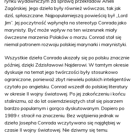
rynku wydawniczym za sprawą przekładów Anieli
Zagórskiej. Jego dzieła były również wówczas, tak jak
dziś, spłaszczane. Najpopularniejszą powieścią był „Lord
Jim”. Jej poczytność wpłynęła na stereotyp Conrada jako
marynisty. Być może wpływ na ten wizerunek miały
ówczesne marzenia Polaków o morzu. Conrad stał się
niemal patronem rozwoju polskiej marynarki i marynistyki.
Wszystkie dzieła Conrada ukazały się po polsku znacznie
później, dzięki Zdzisławowi Najderowi. W tamtym okresie
dyskusje na temat jego twórczości były stosunkowo
ograniczone, ponieważ zbyt niewielu polskich inteligentów
czytało po angielsku. Conrad wszedł do polskiej literatury
w okresie II wojny światowej. Po jej zakończeniu i końcu
stalinizmu, aż do lat osiemdziesiątych stał się pisarzem
bardzo popularnym i gorąco dyskutowanym. Dopiero po
1989 r. stracił na znaczeniu. Bez wątpienia jednak w
dzieła Josepha Conrada wczytywano się najgłębiej w
czasie II wojny światowej. Nie dziwmy się temu.