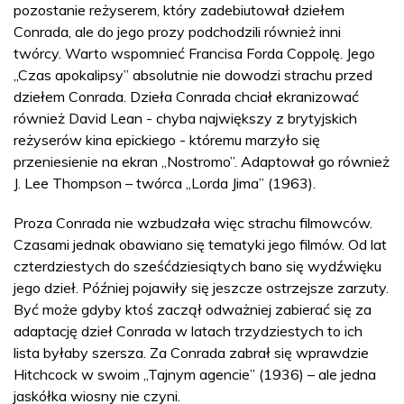
pozostanie reżyserem, który zadebiutował dziełem
Conrada, ale do jego prozy podchodzili również inni
twórcy. Warto wspomnieć Francisa Forda Coppolę. Jego
„Czas apokalipsy” absolutnie nie dowodzi strachu przed
dziełem Conrada. Dzieła Conrada chciał ekranizować
również David Lean - chyba największy z brytyjskich
reżyserów kina epickiego - któremu marzyło się
przeniesienie na ekran „Nostromo”. Adaptował go również
J. Lee Thompson – twórca „Lorda Jima” (1963).
Proza Conrada nie wzbudzała więc strachu filmowców.
Czasami jednak obawiano się tematyki jego filmów. Od lat
czterdziestych do sześćdziesiątych bano się wydźwięku
jego dzieł. Później pojawiły się jeszcze ostrzejsze zarzuty.
Być może gdyby ktoś zaczął odważniej zabierać się za
adaptację dzieł Conrada w latach trzydziestych to ich
lista byłaby szersza. Za Conrada zabrał się wprawdzie
Hitchcock w swoim „Tajnym agencie” (1936) – ale jedna
jaskółka wiosny nie czyni.