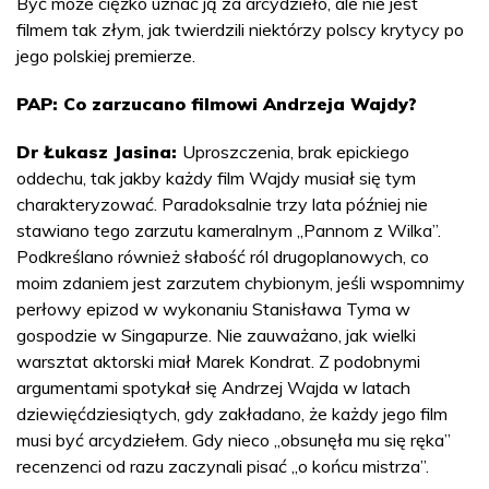
Być może ciężko uznać ją za arcydzieło, ale nie jest
filmem tak złym, jak twierdzili niektórzy polscy krytycy po
jego polskiej premierze.
PAP: Co zarzucano filmowi Andrzeja Wajdy?
Dr Łukasz Jasina:
Uproszczenia, brak epickiego
oddechu, tak jakby każdy film Wajdy musiał się tym
charakteryzować. Paradoksalnie trzy lata później nie
stawiano tego zarzutu kameralnym „Pannom z Wilka”.
Podkreślano również słabość ról drugoplanowych, co
moim zdaniem jest zarzutem chybionym, jeśli wspomnimy
perłowy epizod w wykonaniu Stanisława Tyma w
gospodzie w Singapurze. Nie zauważano, jak wielki
warsztat aktorski miał Marek Kondrat. Z podobnymi
argumentami spotykał się Andrzej Wajda w latach
dziewięćdziesiątych, gdy zakładano, że każdy jego film
musi być arcydziełem. Gdy nieco „obsunęła mu się ręka”
recenzenci od razu zaczynali pisać „o końcu mistrza”.