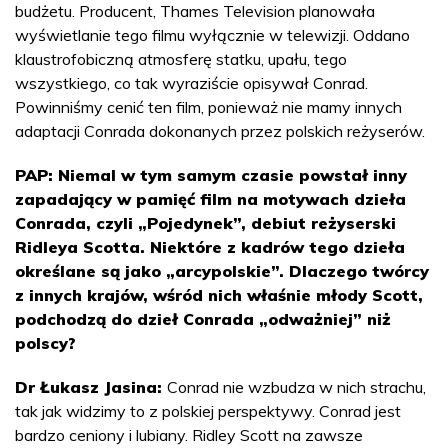
budżetu. Producent, Thames Television planowała
wyświetlanie tego filmu wyłącznie w telewizji. Oddano
klaustrofobiczną atmosferę statku, upału, tego
wszystkiego, co tak wyraziście opisywał Conrad.
Powinniśmy cenić ten film, ponieważ nie mamy innych
adaptacji Conrada dokonanych przez polskich reżyserów.
PAP: Niemal w tym samym czasie powstał inny
zapadający w pamięć film na motywach dzieła
Conrada, czyli „Pojedynek”, debiut reżyserski
Ridleya Scotta. Niektóre z kadrów tego dzieła
określane są jako „arcypolskie”. Dlaczego twórcy
z innych krajów, wśród nich właśnie młody Scott,
podchodzą do dzieł Conrada „odważniej” niż
polscy?
Dr Łukasz Jasina:
Conrad nie wzbudza w nich strachu,
tak jak widzimy to z polskiej perspektywy. Conrad jest
bardzo ceniony i lubiany. Ridley Scott na zawsze