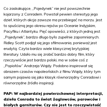
Co zaskakujące, „Pojedynek” nie jest powszechnie
kojarzony z Conradem. Powstał pewien stereotyp jego
dzieł, których akcja zawsze ma przebiegać na morzu. Jest
to spuścizną jego okresu rejsów po Oceanie Indyjskim,
Pacyfiku i Atlantyku. Pięć opowieści, z których jedną jest
„Pojedynek”, bardzo długo było zupełnie zapomnianych.
Ridley Scott podjął się jego sfilmowania, ponieważ jest
erudytą. Czyta bardzo wiele klasycznej brytyjskiej
literatury. Udało mu się zrobić bardzo dobry film, który
rzeczywiście jest bardzo polski, ma w sobie coś z
„Popiołów” Andrzeja Wajdy. Podobno inspirował się
obrazem czasów napoleońskich z filmu Wajdy, który tym
samym pojawia się jako klasyk równorzędny Conradowi i
równorzędne źródło inspiracji.
PAP: W najbardziej powierzchownej interpretacji,
dzieła Conrada to świat żaglowców, parowców i
białych garniturów. Czy nie jest to rzeczywistość