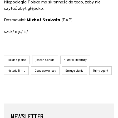
Niepodległa Polska ma skłonność do tego, żeby nie
czytać zbyt głęboko.
Rozmawiał
Michał Szukała
(PAP)
szuk/ mjs/ ls/
Łukasz Jasina
Joseph Conrad
historia literatury
historia filmu
Czas apokalipsy
Smuga cienia
Tajny agent
NEWSLETTER