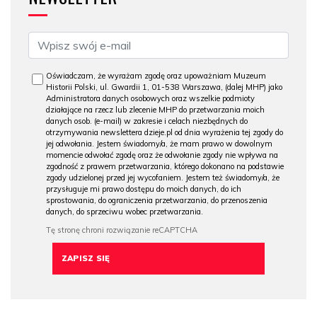
Oświadczam, że wyrażam zgodę oraz upoważniam Muzeum
Historii Polski, ul. Gwardii 1, 01-538 Warszawa, (dalej MHP) jako
Administratora danych osobowych oraz wszelkie podmioty
działające na rzecz lub zlecenie MHP do przetwarzania moich
danych osob. (e-mail) w zakresie i celach niezbędnych do
otrzymywania newslettera dzieje.pl od dnia wyrażenia tej zgody do
jej odwołania. Jestem świadomy/a, że mam prawo w dowolnym
momencie odwołać zgodę oraz że odwołanie zgody nie wpływa na
zgodność z prawem przetwarzania, którego dokonano na podstawie
zgody udzielonej przed jej wycofaniem. Jestem też świadomy/a, że
przysługuje mi prawo dostępu do moich danych, do ich
sprostowania, do ograniczenia przetwarzania, do przenoszenia
danych, do sprzeciwu wobec przetwarzania.