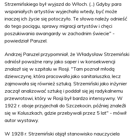
Strzemińskiego był wyjazd do Włoch. (...) Gdyby para
wspaniałych artystów wyjechała wtedy, być może
inaczej ich życie się potoczyło. Te słowa należy odnieść
do tego pociągu, sprawy migracji artystów i chęci
poszukiwania awangardy w zachodnim świecie" -
powiedział Paruzel.
Andrzej Paruzel przypomniał, że Władysław Strzemiński
odniósł poważne rany jako saper i w konsekwencji
znalazł się w szpitalu w Rosji. "Tam poznał młodą
dziewczynę, która pracowała jako sanitariuszka, lecz
zajmowała się również sztuką. Strzemiński jako inżynier
zaczął analizować sztukę i poddał się jej radykalnemu
przewrotowi, który w Rosji był bardzo intensywny. W
1922 r. oboje przyjechali do Szczekocin, później znaleźli
się w Koluszkach, gdzie przebywali przez 5 lat" - mówił
autor wystawy.
W 1928 r. Strzemiński objął stanowisko nauczyciela