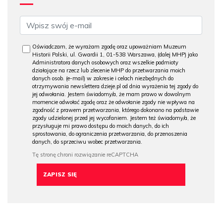
Oświadczam, że wyrażam zgodę oraz upoważniam Muzeum
Historii Polski, ul. Gwardii 1, 01-538 Warszawa, (dalej MHP) jako
Administratora danych osobowych oraz wszelkie podmioty
działające na rzecz lub zlecenie MHP do przetwarzania moich
danych osob. (e-mail) w zakresie i celach niezbędnych do
otrzymywania newslettera dzieje.pl od dnia wyrażenia tej zgody do
jej odwołania. Jestem świadomy/a, że mam prawo w dowolnym
momencie odwołać zgodę oraz że odwołanie zgody nie wpływa na
zgodność z prawem przetwarzania, którego dokonano na podstawie
zgody udzielonej przed jej wycofaniem. Jestem też świadomy/a, że
przysługuje mi prawo dostępu do moich danych, do ich
sprostowania, do ograniczenia przetwarzania, do przenoszenia
danych, do sprzeciwu wobec przetwarzania.