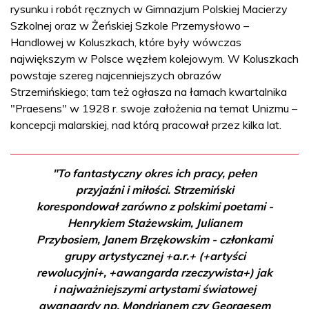
rysunku i robót ręcznych w Gimnazjum Polskiej Macierzy
Szkolnej oraz w Żeńskiej Szkole Przemysłowo –
Handlowej w Koluszkach, które były wówczas
największym w Polsce węzłem kolejowym. W Koluszkach
powstaje szereg najcenniejszych obrazów
Strzemińskiego; tam też ogłasza na łamach kwartalnika
"Praesens" w 1928 r. swoje założenia na temat Unizmu –
koncepcji malarskiej, nad którą pracował przez kilka lat.
"To fantastyczny okres ich pracy, pełen
przyjaźni i miłości. Strzemiński
korespondował zarówno z polskimi poetami -
Henrykiem Stażewskim, Julianem
Przybosiem, Janem Brzękowskim - członkami
grupy artystycznej +a.r.+ (+artyści
rewolucyjni+, +awangarda rzeczywista+) jak
i najważniejszymi artystami światowej
awangardy np. Mondrianem czy Georgesem