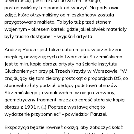
otwartością, pełni miłości do Strzemińskiego,
postanowiliśmy ten pomnik odtworzyć. Na podstawie
zdjęć, które otrzymaliśmy od mieszkańców została
przygotowana makieta. To było tuż przed stanem
wojennym - okresem kartek, gdzie jakiekolwiek materiały
były trudno dostępne" - wyjaśnił artysta.
Andrzej Paruzel jest także autorem prac w przestrzeni
miejskiej, nawiązujących do twórczości Strzemińskiego.
Jest to m.in. kopia obrazu artysty na ścianie Instytutu
Głuchoniemych przy pl. Trzech Krzyży w Warszawie. "W
znajdujący się tam zielony prostokąt o proporcjach 8:5, co
stanowiło złoty podział, będący podstawą obrazów
Strzemińskiego, ja wmalowałem w niego czerwony,
geometryczny fragment, przez co całość stała się kopią
obrazu z 1931 r. (...) Poprzez wystawę chcę to
wydarzenie przypomnieć" - powiedział Paruzel.
Ekspozycja będzie również okazją, aby zobaczyć kolaż