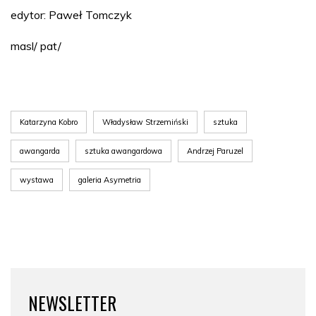
edytor: Paweł Tomczyk
masl/ pat/
Katarzyna Kobro
Władysław Strzemiński
sztuka
awangarda
sztuka awangardowa
Andrzej Paruzel
wystawa
galeria Asymetria
NEWSLETTER