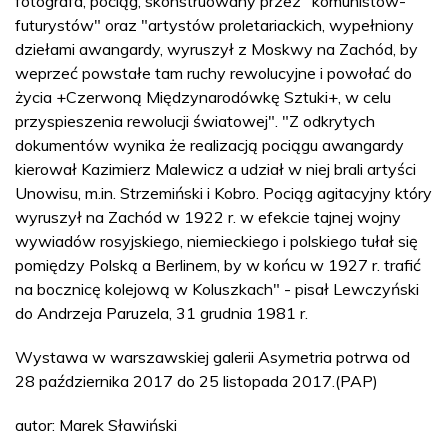
fotografa, pociąg, skonstruowany przez "komunistów-
futurystów" oraz "artystów proletariackich, wypełniony
dziełami awangardy, wyruszył z Moskwy na Zachód, by
weprzeć powstałe tam ruchy rewolucyjne i powołać do
życia +Czerwoną Międzynarodówkę Sztuki+, w celu
przyspieszenia rewolucji światowej". "Z odkrytych
dokumentów wynika że realizacją pociągu awangardy
kierował Kazimierz Malewicz a udział w niej brali artyści
Unowisu, m.in. Strzemiński i Kobro. Pociąg agitacyjny który
wyruszył na Zachód w 1922 r. w efekcie tajnej wojny
wywiadów rosyjskiego, niemieckiego i polskiego tułał się
pomiędzy Polską a Berlinem, by w końcu w 1927 r. trafić
na bocznicę kolejową w Koluszkach" - pisał Lewczyński
do Andrzeja Paruzela, 31 grudnia 1981 r.
Wystawa w warszawskiej galerii Asymetria potrwa od
28 października 2017 do 25 listopada 2017.(PAP)
autor: Marek Sławiński