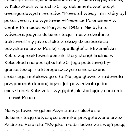
w Koluszkach w latach 70., by dokumentować pobyt
awangardowych twórców. "Powstał wtedy film, który był
pokazywany na wystawie +Presence Polonaises+ w
Centre Pompidou w Paryżu w 1983 r. Nie była to
wówczas jedynie dokumentacja - nasze działanie
traktowaliśmy jako sztukę. Z okazji dziesięciolecia
odzyskania przez Polskę niepodległości, Strzemiński i
Kobro zaprojektowali pomnik, który stanął finalnie w
Koluszkach na początku lat 30. Jego podstawą był
graniastosłup, na którego szczycie umieszczono
srebrnego, metalowego orła. Na jego głowie znajdowała
przypominała koronę bryła. Jak powiedziała jedna
mieszkanek Koluszek - wyglądał jak startujący concorde"
- mówił Paruzel.
Na wystawie w galerii Asymetria znalazła się
dokumentacją dotycząca pomnika, przygotowana przez
Andrzeja Paruzela. "My jako młodzi ludzie, ze swoją pasją,