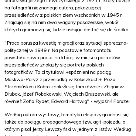
autorstwa Jerzego Lewczyńskiego z 1971 r., który bazuje
na fotografii nieznanego autora, pokazującej
przesiedleńców z polskich ziem wschodnich w 1945 r.
Znajdują się na nim dwa wagony pasażerskie, wokół
których gromadzą się ludzie usiłując dostać się do środka.
"Praca porusza kwestię migracji oraz sytuacji społeczno-
politycznej w 1949 r. Na podstawie fotomontażu
powstała nowa praca, na której, w miejscu portretów
przesiedleńców znalazły się portrety polskich
fotografików. To ci tytułowi +spóźnieni na pociąg
Moskwa-Paryż z przesiadką w Koluszkach+. Poza
Strzemińskim i Kobro znaleźli się tam również Zbigniew
Dłubak, Józef Robakowski, Wojciech Bruszewski, ale
również Zofia Rydet, Edward Hartwig" - wyjaśnił Paruzel.
Według autora wystawy, tematyka ekspozycji odnosi się
także do pociągu propagandowego tzw. agit-pojezdu, o
którym pisał Jerzy Lewczyński w jednym z listów. Według