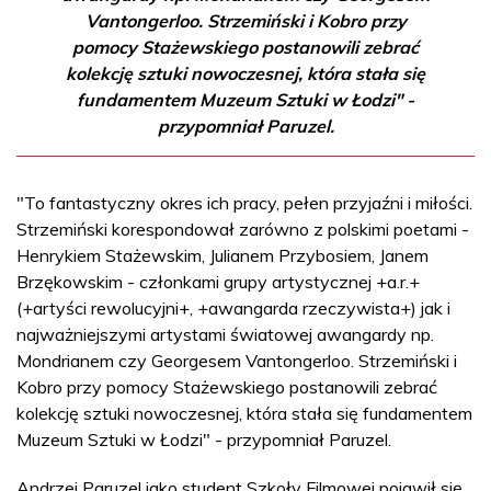
Vantongerloo. Strzemiński i Kobro przy
pomocy Stażewskiego postanowili zebrać
kolekcję sztuki nowoczesnej, która stała się
fundamentem Muzeum Sztuki w Łodzi" -
przypomniał Paruzel.
"To fantastyczny okres ich pracy, pełen przyjaźni i miłości.
Strzemiński korespondował zarówno z polskimi poetami -
Henrykiem Stażewskim, Julianem Przybosiem, Janem
Brzękowskim - członkami grupy artystycznej +a.r.+
(+artyści rewolucyjni+, +awangarda rzeczywista+) jak i
najważniejszymi artystami światowej awangardy np.
Mondrianem czy Georgesem Vantongerloo. Strzemiński i
Kobro przy pomocy Stażewskiego postanowili zebrać
kolekcję sztuki nowoczesnej, która stała się fundamentem
Muzeum Sztuki w Łodzi" - przypomniał Paruzel.
Andrzej Paruzel jako student Szkoły Filmowej pojawił się