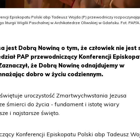
rencji Episkopatu Polski abp Tadeusz Wojda (P) przewodniczy rozpoczynają
iturgii Wigilii Paschalnej w Archikatedrze Oliwskiej w Gdańsku. Fot. PAP/A
 jest Dobrą Nowiną o tym, że człowiek nie jest 
iedział PAP przewodniczący Konferencji Episkopa
Zaznaczył, że Dobrą Nowinę odnajdujemy w
mnażając dobro w życiu codziennym.
i świętuje uroczystość Zmartwychwstania Jezusa
 ze śmierci do życia - fundament i istotę wiary
sze i najstarsze święto.
zący Konferencji Episkopatu Polski abp Tadeusz Wo