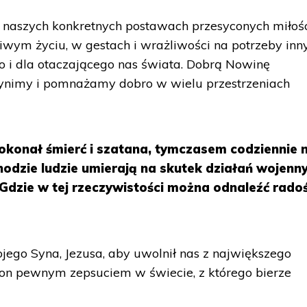
naszych konkretnych postawach przesyconych miłoś
iwym życiu, w gestach i wrażliwości na potrzeby inn
o i dla otaczającego nas świata. Dobrą Nowinę
ynimy i pomnażamy dobro w wielu przestrzeniach
okonał śmierć i szatana, tymczasem codziennie 
hodzie ludzie umierają na skutek działań wojenn
Gdzie w tej rzeczywistości można odnaleźć radoś
jego Syna, Jezusa, aby uwolnił nas z największego
 on pewnym zepsuciem w świecie, z którego bierze