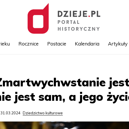
ieku
Rocznice
Postacie
Kalendaria
Artykuły
Przejdź
do
treści
Zmartwychwstanie jes
ie jest sam, a jego życ
 31.03.2024
Dziedzictwo kulturowe