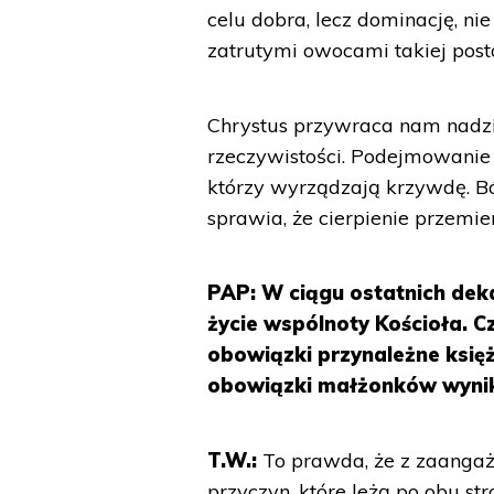
celu dobra, lecz dominację, nie
zatrutymi owocami takiej pos
Chrystus przywraca nam nadzi
rzeczywistości. Podejmowanie 
którzy wyrządzają krzywdę. B
sprawia, że cierpienie przemie
PAP: W ciągu ostatnich deka
życie wspólnoty Kościoła. C
obowiązki przynależne ksi
obowiązki małżonków wynika
T.W.:
To prawda, że z zaangażo
przyczyn, które leżą po obu st