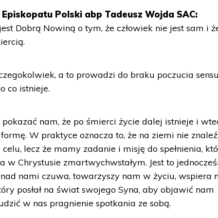
 Episkopatu Polski abp Tadeusz Wojda SAC:
st Dobrą Nowiną o tym, że człowiek nie jest sam i ż
iercią.
zegokolwiek, a to prowadzi do braku poczucia sensu
 co istnieje.
okazać nam, że po śmierci życie dalej istnieje i wt
formę. W praktyce oznacza to, że na ziemi nie znale
 celu, lecz że mamy zadanie i misję do spełnienia, kt
a w Chrystusie zmartwychwstałym. Jest to jednocześ
oś nad nami czuwa, towarzyszy nam w życiu, wspiera n
który posłał na świat swojego Syna, aby objawić nam
budzić w nas pragnienie spotkania ze sobą.