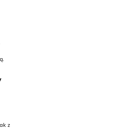
j
,
ą.
w
ak z