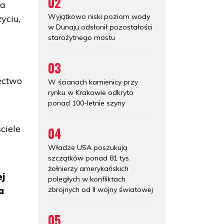
02
sa
Wyjątkowo niski poziom wody
yciu,
w Dunaju odsłonił pozostałości
starożytnego mostu
03
.
ectwo
W ścianach kamienicy przy
rynku w Krakowie odkryto
ponad 100-letnie szyny
ciele
04
Władze USA poszukują
szczątków ponad 81 tys.
żołnierzy amerykańskich
ej
poległych w konfliktach
zbrojnych od II wojny światowej
a
05