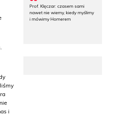
Prof. Klęczar: czasem sami
nawet nie wiemy, kiedy myślimy
e
i mówimy Homerem
.
edy
źliśmy
óra
nie
as i