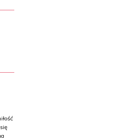
iłość
się
na