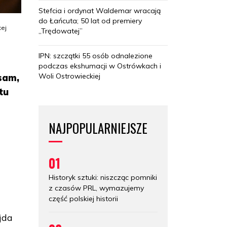
Stefcia i ordynat Waldemar wracają
do Łańcuta; 50 lat od premiery
cej
„Trędowatej”
.
IPN: szczątki 55 osób odnalezione
podczas ekshumacji w Ostrówkach i
Woli Ostrowieckiej
sam,
tu
NAJPOPULARNIEJSZE
01
Historyk sztuki: niszcząc pomniki
z czasów PRL, wymazujemy
część polskiej historii
jda