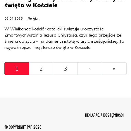
święto w Kościele
05.04.2026
Religia
W Wielkanoc Kościół katolicki świętuje uroczystość
Zmartwychwstania Jezusa Chrystusa, czyli Jego przejście ze
śmierci do życia – fundament i istotę wiary chrześcijańskiej. To
najważniejsze i najstarsze święto w Kościele.
Pagination
››
Ostat
1
2
3
›
»
Menu Footer
DEKLARACJA DOSTĘPNOŚCI
© COPYRIGHT PAP 2026