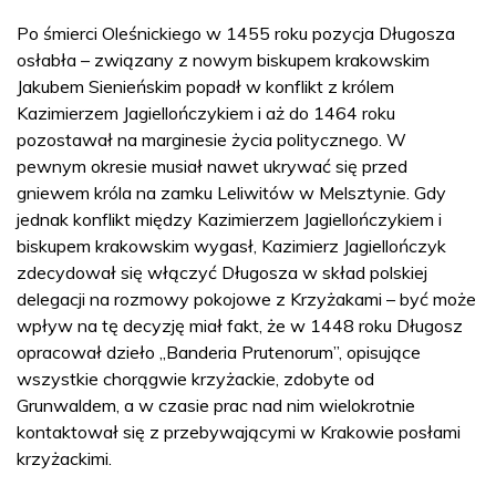
Po śmierci Oleśnickiego w 1455 roku pozycja Długosza
osłabła – związany z nowym biskupem krakowskim
Jakubem Sienieńskim popadł w konflikt z królem
Kazimierzem Jagiellończykiem i aż do 1464 roku
pozostawał na marginesie życia politycznego. W
pewnym okresie musiał nawet ukrywać się przed
gniewem króla na zamku Leliwitów w Melsztynie. Gdy
jednak konflikt między Kazimierzem Jagiellończykiem i
biskupem krakowskim wygasł, Kazimierz Jagiellończyk
zdecydował się włączyć Długosza w skład polskiej
delegacji na rozmowy pokojowe z Krzyżakami – być może
wpływ na tę decyzję miał fakt, że w 1448 roku Długosz
opracował dzieło „Banderia Prutenorum”, opisujące
wszystkie chorągwie krzyżackie, zdobyte od
Grunwaldem, a w czasie prac nad nim wielokrotnie
kontaktował się z przebywającymi w Krakowie posłami
krzyżackimi.