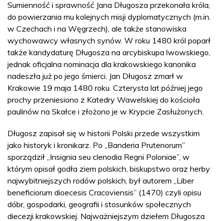
Sumienność i sprawność Jana Długosza przekonała króla,
do powierzania mu kolejnych misji dyplomatycznych (m.in.
w Czechach i na Węgrzech), ale także stanowiska
wychowawcy własnych synów. W roku 1480 król poparł
także kandydaturę Długosza na arcybiskupa lwowskiego,
jednak oficjalna nominacja dla krakowskiego kanonika
nadeszła już po jego śmierci. Jan Długosz zmarł w
Krakowie 19 maja 1480 roku. Czterysta lat później jego
prochy przeniesiono z Katedry Wawelskiej do kościoła
paulinów na Skałce i złożono je w Krypcie Zasłużonych.
Długosz zapisał się w historii Polski przede wszystkim
jako historyk i kronikarz. Po „Banderia Prutenorum”
sporządził „Insignia seu clenodia Regni Poloniae”, w
którym opisał godła ziem polskich, biskupstwo oraz herby
najwybitniejszych rodów polskich, był autorem „Liber
beneficiorum dioecesis Cracoviensis” (1470) czyli opisu
dóbr, gospodarki, geografii i stosunków społecznych
diecezji krakowskiej. Najważniejszym dziełem Długosza