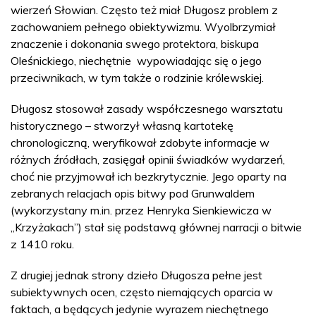
wierzeń Słowian. Często też miał Długosz problem z
zachowaniem pełnego obiektywizmu. Wyolbrzymiał
znaczenie i dokonania swego protektora, biskupa
Oleśnickiego, niechętnie wypowiadając się o jego
przeciwnikach, w tym także o rodzinie królewskiej.
Długosz stosował zasady współczesnego warsztatu
historycznego – stworzył własną kartotekę
chronologiczną, weryfikował zdobyte informacje w
różnych źródłach, zasięgał opinii świadków wydarzeń,
choć nie przyjmował ich bezkrytycznie. Jego oparty na
zebranych relacjach opis bitwy pod Grunwaldem
(wykorzystany m.in. przez Henryka Sienkiewicza w
„Krzyżakach”) stał się podstawą głównej narracji o bitwie
z 1410 roku.
Z drugiej jednak strony dzieło Długosza pełne jest
subiektywnych ocen, często niemających oparcia w
faktach, a będących jedynie wyrazem niechętnego