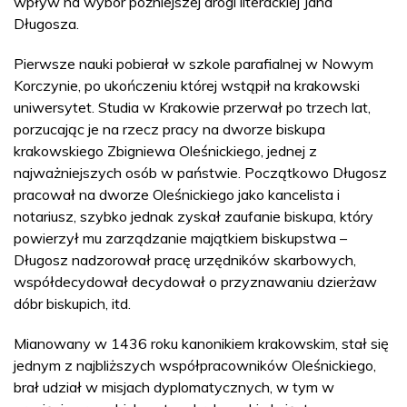
wpływ na wybór późniejszej drogi literackiej Jana
Długosza.
Pierwsze nauki pobierał w szkole parafialnej w Nowym
Korczynie, po ukończeniu której wstąpił na krakowski
uniwersytet. Studia w Krakowie przerwał po trzech lat,
porzucając je na rzecz pracy na dworze biskupa
krakowskiego Zbigniewa Oleśnickiego, jednej z
najważniejszych osób w państwie. Początkowo Długosz
pracował na dworze Oleśnickiego jako kancelista i
notariusz, szybko jednak zyskał zaufanie biskupa, który
powierzył mu zarządzanie majątkiem biskupstwa –
Długosz nadzorował pracę urzędników skarbowych,
współdecydował decydował o przyznawaniu dzierżaw
dóbr biskupich, itd.
Mianowany w 1436 roku kanonikiem krakowskim, stał się
jednym z najbliższych współpracowników Oleśnickiego,
brał udział w misjach dyplomatycznych, w tym w