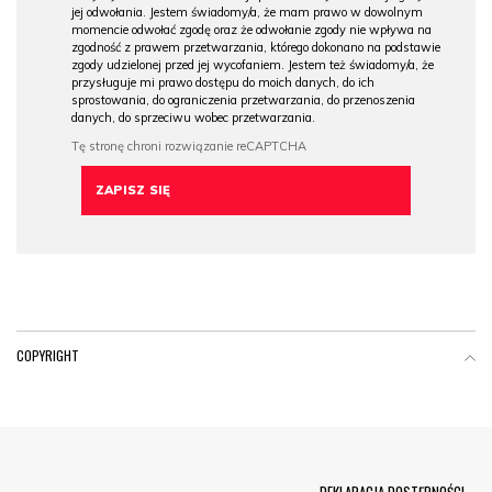
jej odwołania. Jestem świadomy/a, że mam prawo w dowolnym
momencie odwołać zgodę oraz że odwołanie zgody nie wpływa na
zgodność z prawem przetwarzania, którego dokonano na podstawie
zgody udzielonej przed jej wycofaniem. Jestem też świadomy/a, że
przysługuje mi prawo dostępu do moich danych, do ich
sprostowania, do ograniczenia przetwarzania, do przenoszenia
danych, do sprzeciwu wobec przetwarzania.
COPYRIGHT
Menu Footer
DEKLARACJA DOSTĘPNOŚCI