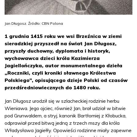
Jan Długosz. Źródło: CBN Polona
1 grudnia 1415 roku we wsi Brzeźnica w ziemi
sieradzkiej przyszedł na świat Jan Długosz,
przyszły duchowny, dyplomata i historyk,
wychowawca dzieci króla Kazimierza
Jagiellończyka, autor monumentalnego dzieła
„Roczniki, czyli kroniki sławnego Królestwa
Polskiego”, opisującego dzieje Polski od czasów
przedśredniowiecznych do 1480 roku.
Jan Długosz urodził się w szlacheckiej rodzinie herbu
Wieniawa. Jego ojciec, również Jan, brał udział w bitwie
pod Grunwaldem, a stryj, kanonik Bartłomiej z Kłobucka,
odprawiał przed bitwą jedną z trzech mszy dla króla
Władysława Jagiełły. Opowieści rodzinne miały zapewne