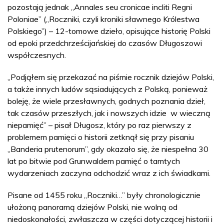
pozostają jednak „Annales seu cronicae incliti Regni
Poloniae” („Roczniki, czyli kroniki sławnego Królestwa
Polskiego”) – 12-tomowe dzieło, opisujące historię Polski
od epoki przedchrześcijańskiej do czasów Długoszowi
współczesnych.
„Podjąłem się przekazać na piśmie rocznik dziejów Polski,
a także innych ludów sąsiadujących z Polską, ponieważ
boleję, że wiele przesławnych, godnych poznania dzieł,
tak czasów przeszłych, jak i nowszych idzie w wieczną
niepamięć” – pisał Długosz, który po raz pierwszy z
problemem pamięci o historii zetknął się przy pisaniu
„Banderia prutenorum”, gdy okazało się, że niespełna 30
lat po bitwie pod Grunwaldem pamięć o tamtych
wydarzeniach zaczyna odchodzić wraz z ich świadkami.
Pisane od 1455 roku „Roczniki…” były chronologicznie
ułożoną panoramą dziejów Polski, nie wolną od
niedoskonałości, zwłaszcza w części dotyczącej historii i