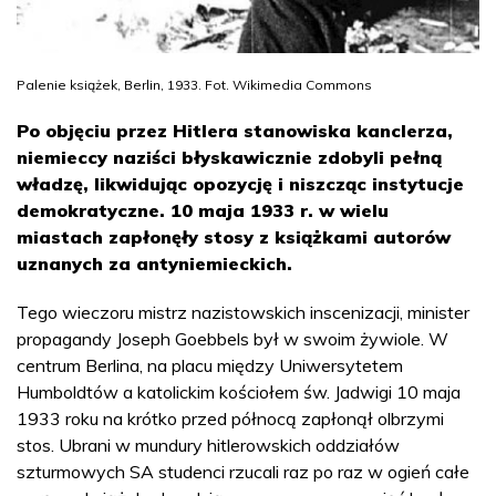
Palenie książek, Berlin, 1933. Fot. Wikimedia Commons
Po objęciu przez Hitlera stanowiska kanclerza,
niemieccy naziści błyskawicznie zdobyli pełną
władzę, likwidując opozycję i niszcząc instytucje
demokratyczne. 10 maja 1933 r. w wielu
miastach zapłonęły stosy z książkami autorów
uznanych za antyniemieckich.
Tego wieczoru mistrz nazistowskich inscenizacji, minister
propagandy Joseph Goebbels był w swoim żywiole. W
centrum Berlina, na placu między Uniwersytetem
Humboldtów a katolickim kościołem św. Jadwigi 10 maja
1933 roku na krótko przed północą zapłonął olbrzymi
stos. Ubrani w mundury hitlerowskich oddziałów
szturmowych SA studenci rzucali raz po raz w ogień całe