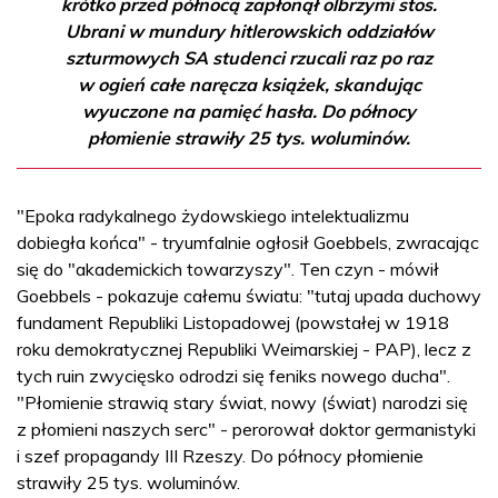
krótko przed północą zapłonął olbrzymi stos.
Ubrani w mundury hitlerowskich oddziałów
szturmowych SA studenci rzucali raz po raz
w ogień całe naręcza książek, skandując
wyuczone na pamięć hasła. Do północy
płomienie strawiły 25 tys. woluminów.
"Epoka radykalnego żydowskiego intelektualizmu
dobiegła końca" - tryumfalnie ogłosił Goebbels, zwracając
się do "akademickich towarzyszy". Ten czyn - mówił
Goebbels - pokazuje całemu światu: "tutaj upada duchowy
fundament Republiki Listopadowej (powstałej w 1918
roku demokratycznej Republiki Weimarskiej - PAP), lecz z
tych ruin zwycięsko odrodzi się feniks nowego ducha".
"Płomienie strawią stary świat, nowy (świat) narodzi się
z płomieni naszych serc" - perorował doktor germanistyki
i szef propagandy III Rzeszy. Do północy płomienie
strawiły 25 tys. woluminów.