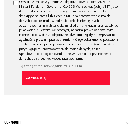
Oświadczam, że wyrażam zgodę oraz upoważniam Muzeum
Historii Polski, ul. Gwardii 1, 01-538 Warszawa, (dalej MHP) jako
Administratora danych osobowych oraz wszelkie podmioty
działające na rzecz lub zlecenie MHP do przetwarzania moich
danych osob. (e-mail) w zakresie i celach niezbędnych do
otrzymywania newslettera dzieje.pl od dnia wyrażenia tej zgody do
jej odwołania. Jestem świadomy/a, że mam prawo w dowolnym
momencie odwołać zgodę oraz że odwołanie zgody nie wpływa na
zgodność z prawem przetwarzania, którego dokonano na podstawie
zgody udzielonej przed jej wycofaniem. Jestem też świadomy/a, że
przysługuje mi prawo dostępu do moich danych, do ich
sprostowania, do ograniczenia przetwarzania, do przenoszenia
danych, do sprzeciwu wobec przetwarzania.
COPYRIGHT