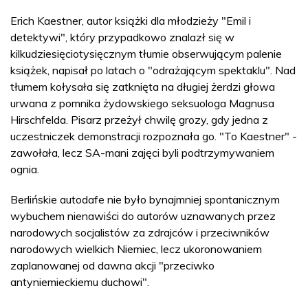
Erich Kaestner, autor książki dla młodzieży "Emil i
detektywi", który przypadkowo znalazł się w
kilkudziesięciotysięcznym tłumie obserwującym palenie
książek, napisał po latach o "odrażającym spektaklu". Nad
tłumem kołysała się zatknięta na długiej żerdzi głowa
urwana z pomnika żydowskiego seksuologa Magnusa
Hirschfelda. Pisarz przeżył chwilę grozy, gdy jedna z
uczestniczek demonstracji rozpoznała go. "To Kaestner" -
zawołała, lecz SA-mani zajęci byli podtrzymywaniem
ognia.
Berlińskie autodafe nie było bynajmniej spontanicznym
wybuchem nienawiści do autorów uznawanych przez
narodowych socjalistów za zdrajców i przeciwników
narodowych wielkich Niemiec, lecz ukoronowaniem
zaplanowanej od dawna akcji "przeciwko
antyniemieckiemu duchowi".