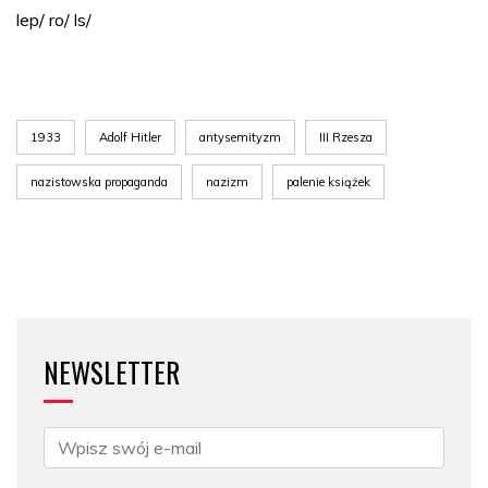
lep/ ro/ ls/
1933
Adolf Hitler
antysemityzm
III Rzesza
nazistowska propaganda
nazizm
palenie książek
NEWSLETTER