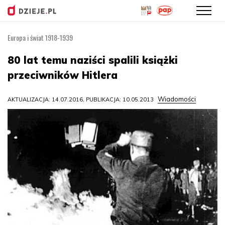
Europa i świat 1918-1939
Przejdź
do
80 lat temu naziści spalili książki
treści
przeciwników Hitlera
Wiadomości
AKTUALIZACJA: 14.07.2016, PUBLIKACJA: 10.05.2013