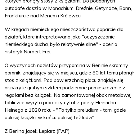
których płonęły stosy z książkami. Do podobnych
autodafe doszło w Monachium, Dreźnie, Getyndze, Bonn,
Frankfurcie nad Menem i Królewcu.
W kręgach niemieckiego mieszczaństwa poparcie dla
działań, które intrepretowano jako "oczyszczanie
niemieckiego ducha, było relatywnie silne" - ocenia
historyk Norbert Frei.
O wyczynach nazistów przypomina w Berlinie skromny
pomnik, znajdujący się w miejscu, gdzie 80 lat temu płonął
stos z książkami. Pod powierzchnią placu znajduje się
przykryte grubym szkłem podziemne pomieszczenie z
regałami bez książek. Na zamontowanej obok metalowej
tabliczce wyryto proroczy cytat z poety Heinricha
Heinego z 1820 roku - "To tylko preludium - tam, gdzie
pali się książki, w końcu pali się też ludzi".
Z Berlina Jacek Lepiarz (PAP)