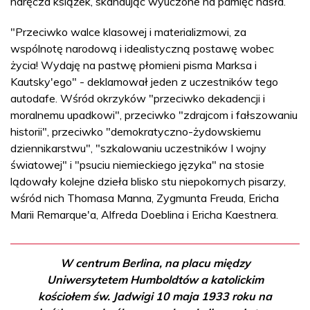
naręcza książek, skandując wyuczone na pamięć hasła.
"Przeciwko walce klasowej i materializmowi, za
wspólnotę narodową i idealistyczną postawę wobec
życia! Wydaję na pastwę płomieni pisma Marksa i
Kautsky'ego" - deklamował jeden z uczestników tego
autodafe. Wśród okrzyków "przeciwko dekadencji i
moralnemu upadkowi", przeciwko "zdrajcom i fałszowaniu
historii", przeciwko "demokratyczno-żydowskiemu
dziennikarstwu", "szkalowaniu uczestników I wojny
światowej" i "psuciu niemieckiego języka" na stosie
lądowały kolejne dzieła blisko stu niepokornych pisarzy,
wśród nich Thomasa Manna, Zygmunta Freuda, Ericha
Marii Remarque'a, Alfreda Doeblina i Ericha Kaestnera.
W centrum Berlina, na placu między
Uniwersytetem Humboldtów a katolickim
kościołem św. Jadwigi 10 maja 1933 roku na