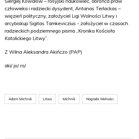
Siergiej Kowalow – rosyjski naukowiec, obrońca praw
człowieka i radziecki dysydent, Antanas Terlackas –
więzień polityczny, założyciel Ligi Wolności Litwy i
arcybiskup Sigitas Tamkeviczius - założyciel w czasach
radzieckich podziemnego pisma „Kronika Kościoła
Katolickiego Litwy”.
Z Wilna Aleksandra Akińczo (PAP)
aki/ jo/ ro/
Adam Michnik
Litwa
Michnik
Nagroda Wolności