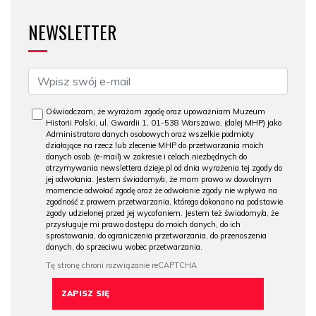
NEWSLETTER
Oświadczam, że wyrażam zgodę oraz upoważniam Muzeum
Historii Polski, ul. Gwardii 1, 01-538 Warszawa, (dalej MHP) jako
Administratora danych osobowych oraz wszelkie podmioty
działające na rzecz lub zlecenie MHP do przetwarzania moich
danych osob. (e-mail) w zakresie i celach niezbędnych do
otrzymywania newslettera dzieje.pl od dnia wyrażenia tej zgody do
jej odwołania. Jestem świadomy/a, że mam prawo w dowolnym
momencie odwołać zgodę oraz że odwołanie zgody nie wpływa na
zgodność z prawem przetwarzania, którego dokonano na podstawie
zgody udzielonej przed jej wycofaniem. Jestem też świadomy/a, że
przysługuje mi prawo dostępu do moich danych, do ich
sprostowania, do ograniczenia przetwarzania, do przenoszenia
danych, do sprzeciwu wobec przetwarzania.