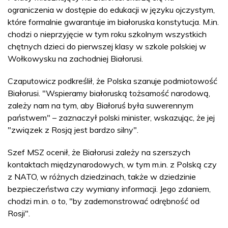
ograniczenia w dostępie do edukacji w języku ojczystym,
które formalnie gwarantuje im białoruska konstytucja. M.in.
chodzi o nieprzyjęcie w tym roku szkolnym wszystkich
chętnych dzieci do pierwszej klasy w szkole polskiej w
Wołkowysku na zachodniej Białorusi.
Czaputowicz podkreślił, że Polska szanuje podmiotowość
Białorusi. "Wspieramy białoruską tożsamość narodową,
zależy nam na tym, aby Białoruś była suwerennym
państwem" – zaznaczył polski minister, wskazując, że jej
"związek z Rosją jest bardzo silny".
Szef MSZ ocenił, że Białorusi zależy na szerszych
kontaktach międzynarodowych, w tym m.in. z Polską czy
z NATO, w różnych dziedzinach, także w dziedzinie
bezpieczeństwa czy wymiany informacji. Jego zdaniem,
chodzi m.in. o to, "by zademonstrować odrębność od
Rosji".