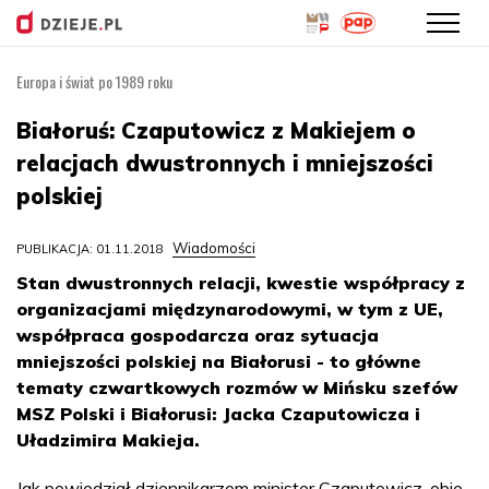
Europa i świat po 1989 roku
Przejdź
do
Białoruś: Czaputowicz z Makiejem o
treści
relacjach dwustronnych i mniejszości
polskiej
Wiadomości
PUBLIKACJA: 01.11.2018
Stan dwustronnych relacji, kwestie współpracy z
organizacjami międzynarodowymi, w tym z UE,
współpraca gospodarcza oraz sytuacja
mniejszości polskiej na Białorusi - to główne
tematy czwartkowych rozmów w Mińsku szefów
MSZ Polski i Białorusi: Jacka Czaputowicza i
Uładzimira Makieja.
Jak powiedział dziennikarzom minister Czaputowicz, obie