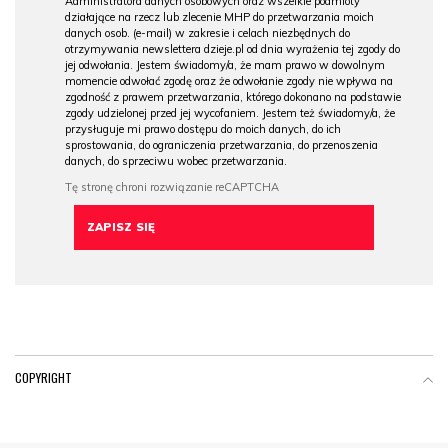
Administratora danych osobowych oraz wszelkie podmioty
działające na rzecz lub zlecenie MHP do przetwarzania moich
danych osob. (e-mail) w zakresie i celach niezbędnych do
otrzymywania newslettera dzieje.pl od dnia wyrażenia tej zgody do
jej odwołania. Jestem świadomy/a, że mam prawo w dowolnym
momencie odwołać zgodę oraz że odwołanie zgody nie wpływa na
zgodność z prawem przetwarzania, którego dokonano na podstawie
zgody udzielonej przed jej wycofaniem. Jestem też świadomy/a, że
przysługuje mi prawo dostępu do moich danych, do ich
sprostowania, do ograniczenia przetwarzania, do przenoszenia
danych, do sprzeciwu wobec przetwarzania.
COPYRIGHT