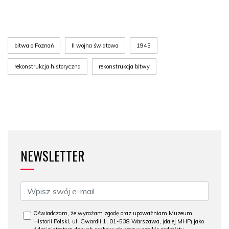
bitwa o Poznań
II wojna światowa
1945
rekonstrukcja historyczna
rekonstrukcja bitwy
NEWSLETTER
Oświadczam, że wyrażam zgodę oraz upoważniam Muzeum
Historii Polski, ul. Gwardii 1, 01-538 Warszawa, (dalej MHP) jako