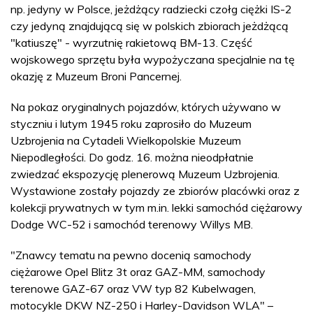
np. jedyny w Polsce, jeżdżący radziecki czołg ciężki IS-2
czy jedyną znajdującą się w polskich zbiorach jeżdżącą
"katiuszę" - wyrzutnię rakietową BM-13. Część
wojskowego sprzętu była wypożyczana specjalnie na tę
okazję z Muzeum Broni Pancernej.
Na pokaz oryginalnych pojazdów, których używano w
styczniu i lutym 1945 roku zaprosiło do Muzeum
Uzbrojenia na Cytadeli Wielkopolskie Muzeum
Niepodległości. Do godz. 16. można nieodpłatnie
zwiedzać ekspozycję plenerową Muzeum Uzbrojenia.
Wystawione zostały pojazdy ze zbiorów placówki oraz z
kolekcji prywatnych w tym m.in. lekki samochód ciężarowy
Dodge WC-52 i samochód terenowy Willys MB.
"Znawcy tematu na pewno docenią samochody
ciężarowe Opel Blitz 3t oraz GAZ-MM, samochody
terenowe GAZ-67 oraz VW typ 82 Kubelwagen,
motocykle DKW NZ-250 i Harley-Davidson WLA" –