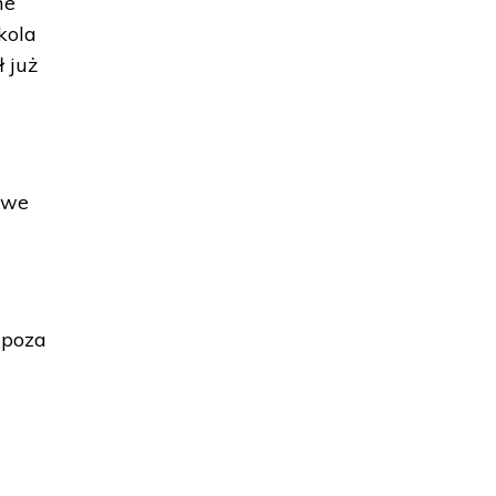
me
kola
 już
 we
 poza