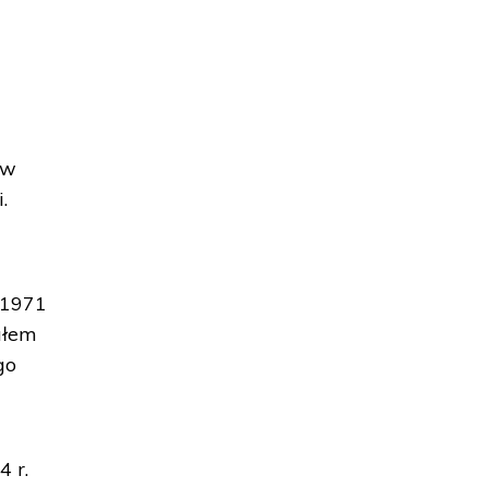
tw
.
 1971
ałem
go
4 r.