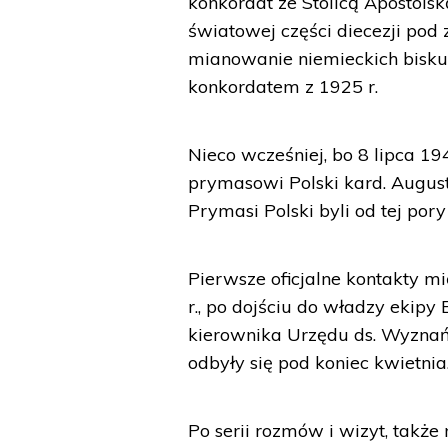
konkordat ze Stolicą Apostols
światowej części diecezji pod 
mianowanie niemieckich biskup
konkordatem z 1925 r.
Nieco wcześniej, bo 8 lipca 19
prymasowi Polski kard. Augus
Prymasi Polski byli od tej por
Pierwsze oficjalne kontakty 
r., po dojściu do władzy ekip
kierownika Urzędu ds. Wyznań
odbyły się pod koniec kwietnia
Po serii rozmów i wizyt, także