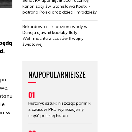
Senat RP upamiętnił 300. rocznicę
kanonizacji św. Stanisława Kostki -
patrona Polski oraz dzieci i młodzieży
Rekordowo niski poziom wody w
Dunaju ujawnił kadłuby floty
Wehrmachtu z czasów II wojny
dbędą
światowej
d.
NAJPOPULARNIEJSZE
upa
bwe.
01
stanu
Historyk sztuki: niszcząc pomniki
ie
z czasów PRL, wymazujemy
ana w
część polskiej historii