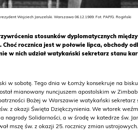
rezydent Wojciech Jaruzelski. Warszawa 06.12.1989. Fot. PAP/G. Rogiński
przywrócenia stosunków dyplomatycznych między
. Choć rocznica jest w połowie lipca, obchody o
mie w nich udział watykański sekretarz stanu kar
olski w sobotę. Tego dnia w Łomży konsekruje na bisk
 został mianowany nuncjuszem apostolskim w Zimba
atrzności Bożej w Warszawie watykański sekretarz 
św. z okazji Święta Dziękczynienia. We wtorek weźm
ia nagrody Solidarności, a w środę w katedrze św. J
ł mszę św. z okazji 25. rocznicy zmian ustrojowych.