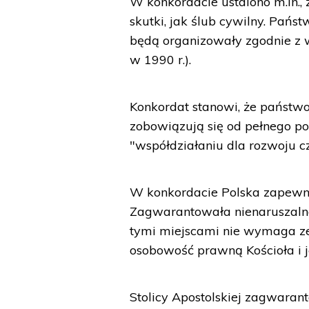
W konkordacie ustalono m.in.,
skutki, jak ślub cywilny. Pańs
będą organizowały zgodnie z w
w 1990 r.).
Konkordat stanowi, że państwo 
zobowiązują się od pełnego p
"współdziałaniu dla rozwoju c
W konkordacie Polska zapewnił
Zagwarantowała nienaruszalnoś
tymi miejscami nie wymaga z
osobowość prawną Kościoła i je
Stolicy Apostolskiej zagwara