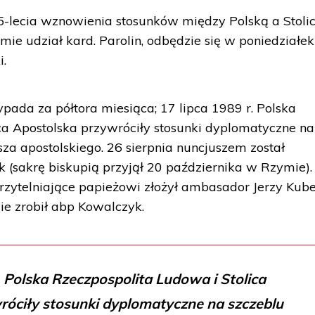
 25-lecia wznowienia stosunków między Polską a Stoli
mie udział kard. Parolin, odbędzie się w poniedziałe
i.
pada za półtora miesiąca; 17 lipca 1989 r. Polska
ca Apostolska przywróciły stosunki dyplomatyczne na
za apostolskiego. 26 sierpnia nuncjuszem został
 (sakrę biskupią przyjął 20 października w Rzymie).
erzytelniające papieżowi złożył ambasador Jerzy Kube
e zrobił abp Kowalczyk.
. Polska Rzeczpospolita Ludowa i Stolica
róciły stosunki dyplomatyczne na szczeblu