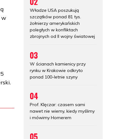
02
cą
Władze USA poszukują
szczątków ponad 81 tys.
k w
żołnierzy amerykańskich
poległych w konfliktach
zbrojnych od II wojny światowej
03
W ścianach kamienicy przy
rynku w Krakowie odkryto
 5
ponad 100-letnie szyny
rski.
04
Prof. Klęczar: czasem sami
nawet nie wiemy, kiedy myślimy
i mówimy Homerem
05