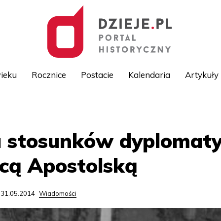
ieku
Rocznice
Postacie
Kalendaria
Artykuły
Przejdź
do
treści
u stosunków dyplomaty
icą Apostolską
 31.05.2014
Wiadomości