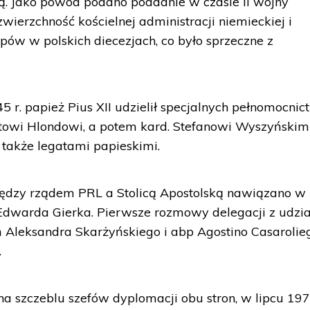
ką. Jako powód podano poddanie w czasie II wojny
zwierzchność kościelnej administracji niemieckiej i
ów w polskich diecezjach, co było sprzeczne z
45 r. papież Pius XII udzielił specjalnych pełnomocnic
towi Hlondowi, a potem kard. Stefanowi Wyszyńskimi
y także legatami papieskimi.
między rządem PRL a Stolicą Apostolską nawiązano w
y Edwarda Gierka. Pierwsze rozmowy delegacji z udzi
 Aleksandra Skarżyńskiego i abp Agostino Casarolie
.
 na szczeblu szefów dyplomacji obu stron, w lipcu 197