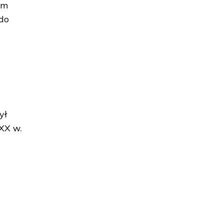
ym
 do
ył
 XX w.
.