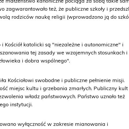
 że małżeństwo kanoniczne pociąga za sobą takie sa
two zagwarantowało też, że publiczne szkoły i przedsz
olą rodziców naukę religii (wprowadzono ją do szkół
i Kościół katolicki są "niezależne i autonomiczne" i
oszanowania tej zasady we wzajemnych stosunkach i
złowieka i dobra wspólnego".
a Kościołowi swobodne i publiczne pełnienie misji.
ć miejsc kultu i grzebania zmarłych. Publiczny kult
ezwolenia władz państwowych. Państwo uznało też
go instytucji.
ntowano wyłączność w zakresie mianowania i