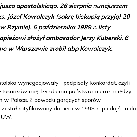
usza apostolskiego. 26 sierpnia nuncjuszem
. Józef Kowalczyk (sakrę biskupią przyjął 20
w Rzymie). 5 października 1989 r. listy
papieżowi złożył ambasador Jerzy Kuberski. 6
mo w Warszawie zrobił abp Kowalczyk.
stolska wynegocjowały i podpisały konkordat, czyli
t stosunków między oboma państwami oraz między
m w Polsce. Z powodu gorących sporów
stał ratyfikowany dopiero w 1998 r., po dojściu do
S-UW.