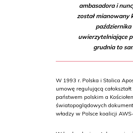
ambasadora i nuncj
został mianowany ks
października 
uwierzytelniające 
grudnia to sa
W 1993 r. Polska i Stolica Apo
umowę regulującą całokształ
państwem polskim a Kościołe
światopoglądowych dokument zo
władzy w Polsce koalicji AW