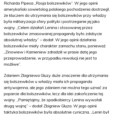
Richarda Pipesa „Rosja bolszewików”. W jego opinii
amerykański sowietolog polskiego pochodzenia dostrzegł,
że kluczem do utrzymania się bolszewików przy władzy
była militaryzacja sfery polityki i postrzeganie jej jako
wojny. „Celem działań Lenina i stosowanej przez
bolszewików zmasowanej propagandy było zdobycie
absolutnej władzy” – dodał. W jego opinii działania
bolszewików miały charakter zamachu stanu, ponieważ
„Zinowiew i Kamieniew zdradzili w prasie datę jego
przeprowadzenie, w przypadku rewolucji nie jest to
możliwe”.
Zdaniem Zbigniewa Gluzy duże znaczenie dla utrzymania
się bolszewików u władzy miała ich propaganda
antywojenna, ale jego zdaniem nie można tego uznać za
poparcie dla bolszewików, lecz dla idei zakończenia tej
wojny. „Pamiętajmy, że spadkobiercy Lenina wywołali
drugą wojnę” – dodał Zbigniew Gluza. W jego opinii
taktyka bolszewików była absolutnie cyniczna. „Lenin był