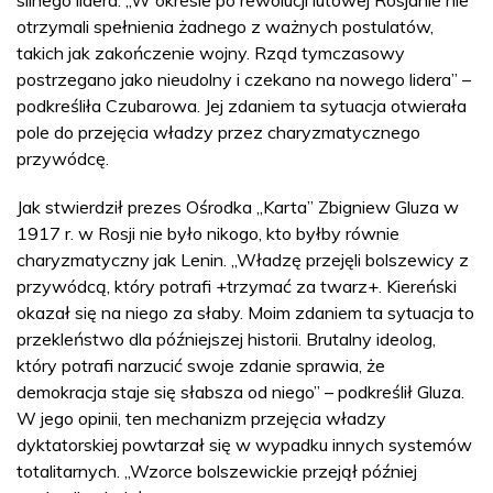
silnego lidera. „W okresie po rewolucji lutowej Rosjanie nie
otrzymali spełnienia żadnego z ważnych postulatów,
takich jak zakończenie wojny. Rząd tymczasowy
postrzegano jako nieudolny i czekano na nowego lidera” –
podkreśliła Czubarowa. Jej zdaniem ta sytuacja otwierała
pole do przejęcia władzy przez charyzmatycznego
przywódcę.
Jak stwierdził prezes Ośrodka „Karta” Zbigniew Gluza w
1917 r. w Rosji nie było nikogo, kto byłby równie
charyzmatyczny jak Lenin. „Władzę przejęli bolszewicy z
przywódcą, który potrafi +trzymać za twarz+. Kiereński
okazał się na niego za słaby. Moim zdaniem ta sytuacja to
przekleństwo dla późniejszej historii. Brutalny ideolog,
który potrafi narzucić swoje zdanie sprawia, że
demokracja staje się słabsza od niego” – podkreślił Gluza.
W jego opinii, ten mechanizm przejęcia władzy
dyktatorskiej powtarzał się w wypadku innych systemów
totalitarnych. „Wzorce bolszewickie przejął później