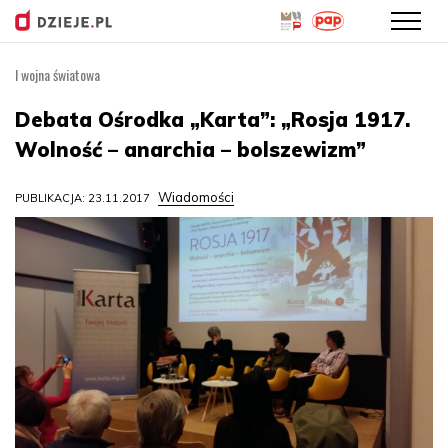
I wojna światowa
Przejdź
do
Debata Ośrodka „Karta”: „Rosja 1917.
treści
Wolność – anarchia – bolszewizm”
Wiadomości
PUBLIKACJA: 23.11.2017