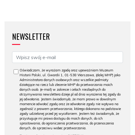
NEWSLETTER
Oświadczam, że wyrażam zgodę oraz upoważniam Muzeum
Historii Polski, ul. Gwardii 1, 01-538 Warszawa, (dalej MHP) jako
Administratora danych osobowych oraz wszelkie podmioty
działające na rzecz lub zlecenie MHP do przetwarzania moich
danych osob. (e-mail) w zakresie i celach niezbędnych do
otrzymywania newslettera dzieje.pl od dnia wyrażenia tej zgody do
jej odwołania. Jestem świadomy/a, że mam prawo w dowolnym
momencie odwołać zgodę oraz że odwołanie zgody nie wpływa na
zgodność z prawem przetwarzania, którego dokonano na podstawie
zgody udzielonej przed jej wycofaniem. Jestem też świadomy/a, że
przysługuje mi prawo dostępu do moich danych, do ich
sprostowania, do ograniczenia przetwarzania, do przenoszenia
danych, do sprzeciwu wobec przetwarzania.