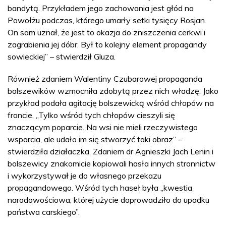
bandytą. Przykładem jego zachowania jest głód na
Powołżu podczas, którego umarły setki tysięcy Rosjan.
On sam uznał, że jest to okazja do zniszczenia cerkwi i
zagrabienia jej dóbr. Był to kolejny element propagandy
sowieckiej” – stwierdził Gluza.
Również zdaniem Walentiny Czubarowej propaganda
bolszewików wzmocniła zdobytą przez nich władzę. Jako
przykład podała agitację bolszewicką wśród chłopów na
froncie. „Tylko wśród tych chłopów cieszyli się
znaczącym poparcie. Na wsi nie mieli rzeczywistego
wsparcia, ale udało im się stworzyć taki obraz” –
stwierdziła działaczka. Zdaniem dr Agnieszki Jach Lenin i
bolszewicy znakomicie kopiowali hasła innych stronnictw
i wykorzystywał je do własnego przekazu
propagandowego. Wśród tych haseł była „kwestia
narodowościowa, której użycie doprowadziło do upadku
państwa carskiego”.