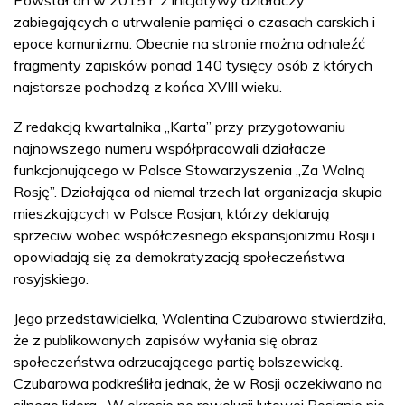
Powstał on w 2015 r. z inicjatywy działaczy
zabiegających o utrwalenie pamięci o czasach carskich i
epoce komunizmu. Obecnie na stronie można odnaleźć
fragmenty zapisków ponad 140 tysięcy osób z których
najstarsze pochodzą z końca XVIII wieku.
Z redakcją kwartalnika „Karta” przy przygotowaniu
najnowszego numeru współpracowali działacze
funkcjonującego w Polsce Stowarzyszenia „Za Wolną
Rosję”. Działająca od niemal trzech lat organizacja skupia
mieszkających w Polsce Rosjan, którzy deklarują
sprzeciw wobec współczesnego ekspansjonizmu Rosji i
opowiadają się za demokratyzacją społeczeństwa
rosyjskiego.
Jego przedstawicielka, Walentina Czubarowa stwierdziła,
że z publikowanych zapisów wyłania się obraz
społeczeństwa odrzucającego partię bolszewicką.
Czubarowa podkreśliła jednak, że w Rosji oczekiwano na