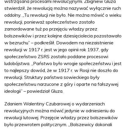
wstrząsana procesami rewolucyjnymi. Zbigniew Gluza
stwierdził, że rewolucją można nazywać wyłącznie ruch
oddolny. „Tu rewolucji nie było. Nie można mówić o wieku
rewolucji, ponieważ społeczeństwo zostało
zamordowane tuż po przejęciu władzy przez
bolszewików i przez kolejne dziesięciolecia pozostawało
w bezruchu” – podkreślił. Dowodem na niezaistnienie
rewolucji w 1917 r. jest w jego opinii rok 1937, gdy
społeczeństwo ZSRS zostało poddane procesowi
ludobójstwa. „Państwo było wrogie społeczeństwu i jest
to najlepszy dowód, że w 1917 r. w Rosji nie doszło do
rewolucji. Struktury państwa sowieckiego były
społeczeństwu narzucone z góry i oparte na fałszywej
ideologii” – powiedział Gluza.
Zdaniem Walentiny Czubarowej o wydarzeniach
rewolucyjnych można mówić jedynie w odniesieniu do
rewolucji lutowej. Przejęcie władzy przez bolszewików
było przewrotem politycznym. „Bolszewicy dokonali