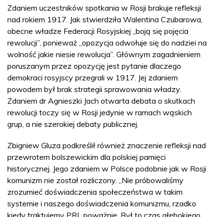
Zdaniem uczestników spotkania w Rosji brakuje refleksji
nad rokiem 1917. Jak stwierdziła Walentina Czubarowa,
obecne władze Federacji Rosyjskiej „boją się pojęcia
rewolucji”, ponieważ „opozycja odwołuje się do nadziei na
wolność jakie niesie rewolucja”. Głównym zagadnieniem
poruszanym przez opozycję jest pytanie dlaczego
demokraci rosyjscy przegrali w 1917. Jej zdaniem
powodem był brak strategii sprawowania władzy.
Zdaniem dr Agnieszki Jach otwarta debata o skutkach
rewolucji toczy się w Rosji jedynie w ramach wąskich
grup, a nie szerokiej debaty publicznej.
Zbigniew Gluza podkreślił również znaczenie refleksji nad
przewrotem bolszewickim dla polskiej pamięci
historycznej. Jego zdaniem w Polsce podobnie jak w Rosji
komunizm nie został rozliczony. „Nie próbowaliśmy
zrozumieć doświadczenia społeczeństwa w takim
systemie i naszego doświadczenia komunizmu, rzadko
kiedy traktujemy PRL poważnie. Był to czas głębokiego