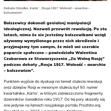
Debata Ośrodka „Karta”: „Rosja 1917. Wolność – anarchia –
bolszewizm”
Bolszewicy dokonali genialnej manipulacji
ideologicznej. Nazwali przewrót rewolucją. Po stu
latach, mimo że nie jesteśmy bolszewikami wciąż
używamy wymyślonego przez nich określenia i
przyjmujemy tym samym, że mieli oni szerokie
poparcie społeczne – powiedziała Walentina
Czubarowa ze Stowarzyszenia „Za Wolną Rosję”
podczas debaty „Rosja 1917. Wolność – anarchia
– bolszewizm”.
Punktem wyjście do dyskusji na temat stulecia rewolucji
oraz dziejów Rosji w minionym stuleciu był 93. numer
kwartalnika „Karta”, w którym zamieszczono fragmenty
dzienników świadków roku 1917. Do tej pory ukazały się
one jedynie na łamach rosyjskiego portalu Prozhito.org.