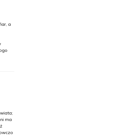
iar, a
w
kogo
wiata;
hni ma
iż
anowczo