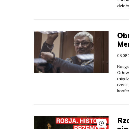
działa
Ob
Mem
08.08
Rosyj
Orłow
międz
rzecz
konfer
Rze
nig