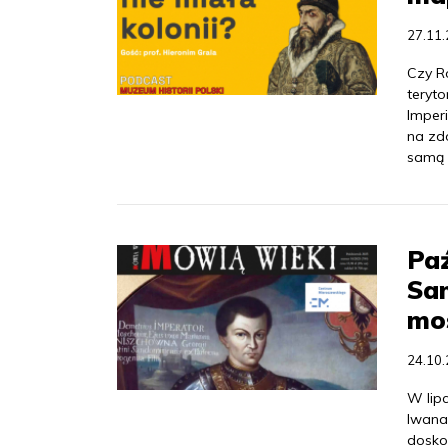
27.11
Czy R
teryto
Imperi
na zd
samą 
Paź
Sam
mo
24.10
W lip
Iwana
dosko