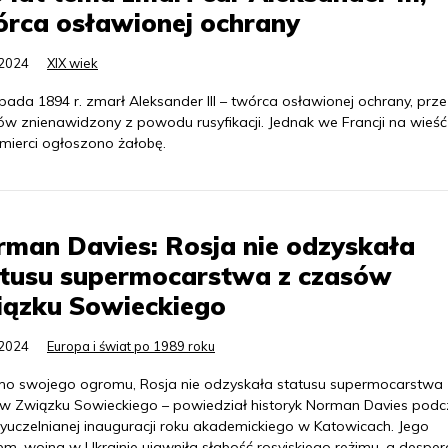
rca osławionej ochrany
.2024
XIX wiek
opada 1894 r. zmarł Aleksander III – twórca osławionej ochrany, prz
ów znienawidzony z powodu rusyfikacji. Jednak we Francji na wieść
śmierci ogłoszono żałobę.
man Davies: Rosja nie odzyskała
atusu supermocarstwa z czasów
iązku Sowieckiego
.2024
Europa i świat po 1989 roku
o swojego ogromu, Rosja nie odzyskała statusu supermocarstwa 
w Związku Sowieckiego – powiedział historyk Norman Davies pod
yuczelnianej inauguracji roku akademickiego w Katowicach. Jego
em, wojna w Ukrainie ujawniła słabość rosyjskiego reżimu, a desper