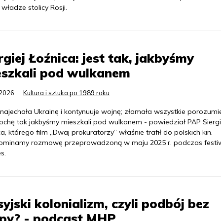
 władze stolicy Rosji.
rgiej Łoźnica: jest tak, jakbyśmy
eszkali pod wulkanem
.2026
Kultura i sztuka po 1989 roku
 najechała Ukrainę i kontynuuje wojnę; złamała wszystkie porozumie
trochę tak jakbyśmy mieszkali pod wulkanem - powiedział PAP Siergi
a, którego film „Dwaj prokuratorzy” właśnie trafił do polskich kin.
ominamy rozmowę przeprowadzoną w maju 2025 r. podczas festi
s.
yjski kolonializm, czyli podbój bez
py? - podcast MHP