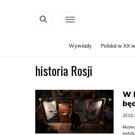
Wywiady
Polska w XX w
Search
historia Rosji
W 
będ
20.02
Muzeum
insty