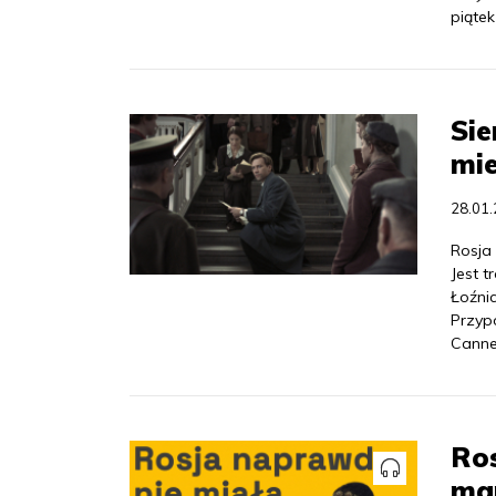
piątek
Sie
mi
28.01
Rosja
Jest 
Łoźnic
Przyp
Canne
Ros
ma