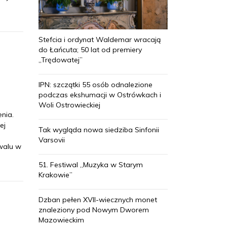
Stefcia i ordynat Waldemar wracają
do Łańcuta; 50 lat od premiery
„Trędowatej”
IPN: szczątki 55 osób odnalezione
podczas ekshumacji w Ostrówkach i
Woli Ostrowieckiej
nia.
ej
Tak wygląda nowa siedziba Sinfonii
Varsovii
walu w
51. Festiwal „Muzyka w Starym
Krakowie”
Dzban pełen XVII-wiecznych monet
znaleziony pod Nowym Dworem
Mazowieckim