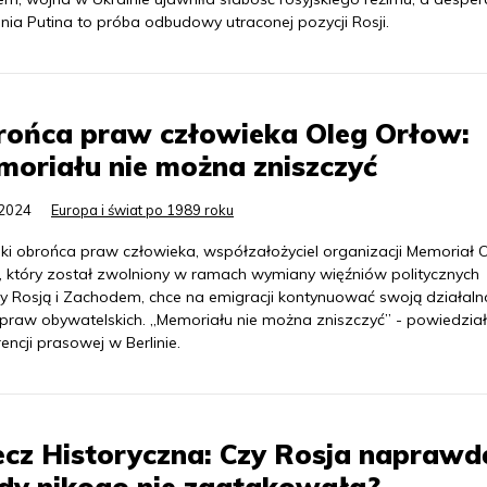
nia Putina to próba odbudowy utraconej pozycji Rosji.
rońca praw człowieka Oleg Orłow:
oriału nie można zniszczyć
.2024
Europa i świat po 1989 roku
ski obrońca praw człowieka, współzałożyciel organizacji Memoriał 
, który został zwolniony w ramach wymiany więźniów politycznych
y Rosją i Zachodem, chce na emigracji kontynuować swoją działaln
 praw obywatelskich. „Memoriału nie można zniszczyć” - powiedzia
encji prasowej w Berlinie.
cz Historyczna: Czy Rosja naprawd
dy nikogo nie zaatakowała?