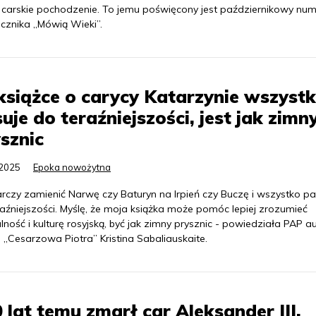
 carskie pochodzenie. To jemu poświęcony jest październikowy num
ęcznika „Mówią Wieki”.
siążce o carycy Katarzynie wszyst
uje do teraźniejszości, jest jak zimn
sznic
.2025
Epoka nowożytna
rczy zamienić Narwę czy Baturyn na Irpień czy Buczę i wszystko pa
aźniejszości. Myślę, że moja książka może pomóc lepiej zrozumieć
ność i kulturę rosyjską, być jak zimny prysznic - powiedziała PAP a
i „Cesarzowa Piotra” Kristina Sabaliauskaite.
 lat temu zmarł car Aleksander III,