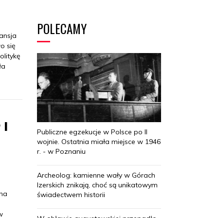
POLECAMY
ansja
o się
olitykę
ła
 I
Publiczne egzekucje w Polsce po II
wojnie. Ostatnia miała miejsce w 1946
r. - w Poznaniu
Archeolog: kamienne wały w Górach
Izerskich znikają, choć są unikatowym
yna
świadectwem historii
w