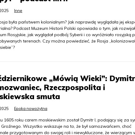
.2025
Inne
osja była państwem kolonialnym? Jak naprawdę wyglądała jej eksp
rialna? Podcast Muzeum Historii Polski opowiada o tym, jak rozwijał
um Rosyjskie, jak wyglądał podbój Syberii i co wyróżniało rosyjską p
obywanych terenach. Czy można powiedzieć, że Rosja „kolonizowa
siebie”?
dziernikowe „Mówią Wieki”: Dymitr
ozwaniec, Rzeczpospolita i
skiewska smuta
.2025
Epoka nowożytna
cu 1605 roku carem moskiewskim został Dymitr I, podający się za s
 Groźnego. Wszystko wskazuje na to, że był samozwańcem, choć
nale przygotowanym do swojej roli i niewykluczone, że wierzącym 