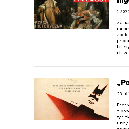
22.02
Za nas
milio
zaata
propa
histor
nie z
„P
23.10
Feder
z pon
tyle z
Chiny