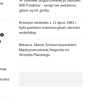
W obławie augustowskiej przepadło
er
600 Polaków - wciąż nie wiadomo,
gdzie są ich groby
Krwawa niedziela z 11 lipca 1943 r.
była punktem kulminacyjnym zbrodni
ko
wołyńskiej
y
Bilewicz, Marat, Eristavi laureatami
Międzynarodowej Nagrody im.
Witolda Pileckiego
suje
utorka