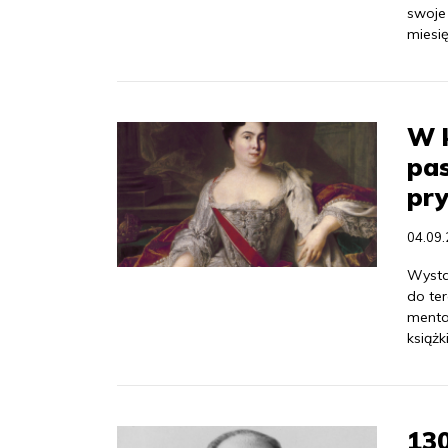
swoje
miesi
W k
pas
pry
04.09
Wysta
do ter
mental
książk
130