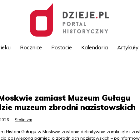
ieku
Rocznice
Postacie
Kalendaria
Artykuły
Przejdź
do
treści
Moskwie zamiast Muzeum Gułagu
zie muzeum zbrodni nazistowskich
.2026
Stalinizm
 Historii Gułagu w Moskwie zostanie definitywnie zamknięte i zast
tucja poświęcona pamięci o zbrodniach nazistowskich – poinformow