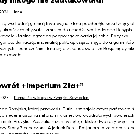
.2024
Inne
zą wschodnią granicą trwa wojna, która pochłonęła setki tysięcy of
ny ukraińskich obywateli zmusiła do uchodźstwa. Federacja Rosyjska
kowała Ukrainę, dążąc do podporządkowania jej sobie. Rosyjska
ganda, tłumacząc imperialną politykę, często sięga do argumentó
ycznych i jednocześnie stara się przekonać świat, że Rosja nigdy ni
aatakowała.
owrót +Imperium Zła+”
.2023
Komuniści w kraju i w Związku Sowieckim
acja Rosyjska, której przewodzi Putin, jest największym państwem ś
ad siedemnastoma milionami kilometrów kwadratowych powierzc
iemi, ile Brazylia i Australia razem wzięte, a blisko dwa razy więcej n
 czy Stany Zjednoczone. A jednak Rosji i Rosjanom to za mało, st