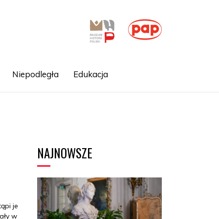
Niepodległa
Edukacja
NAJNOWSZE
ąpi je
ały w