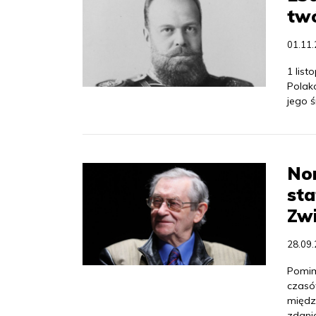
twó
01.11
1 list
Polak
jego 
Nor
st
Zw
28.09
Pomim
czasó
międz
zdani